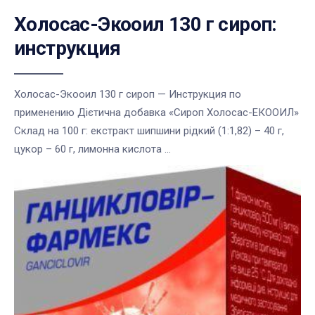
Холосас-Экооил 130 г сироп:
инструкция
Холосас-Экооил 130 г сироп — Инструкция по
применению Дієтична добавка «Сироп Холосас-ЕКООИЛ»
Склад на 100 г: екстракт шипшини рідкий (1:1,82) – 40 г,
цукор – 60 г, лимонна кислота ...