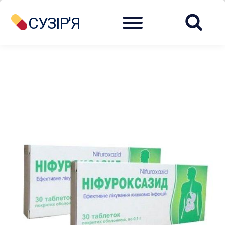
Menu
СУЗІР'Я