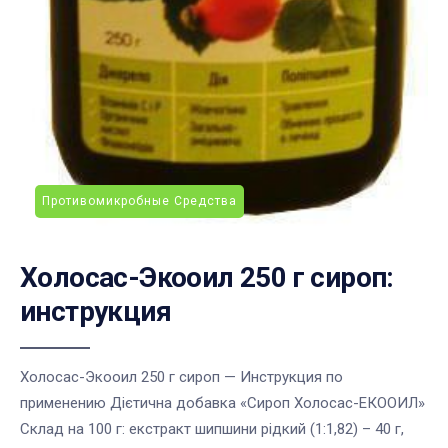
Противомикробные Средства
Холосас-Экооил 250 г сироп:
инструкция
Холосас-Экооил 250 г сироп — Инструкция по
применению Дієтична добавка «Сироп Холосас-ЕКООИЛ»
Склад на 100 г: екстракт шипшини рідкий (1:1,82) – 40 г,