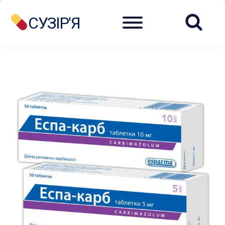
Menu
СУЗІР'Я