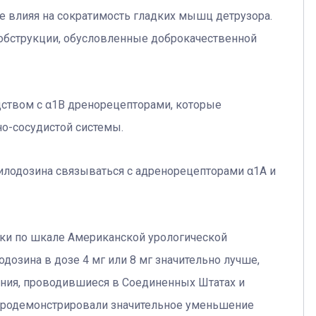
е влияя на сократимость гладких мышц детрузора.
 обструкции, обусловленные доброкачественной
дством с α1B дренорецепторами, которые
о-сосудистой системы.
 силодозина связываться с адренорецепторами α1А и
ики по шкале Американской урологической
дозина в дозе 4 мг или 8 мг значительно лучше,
ия, проводившиеся в Соединенных Штатах и ​​
, продемонстрировали значительное уменьшение