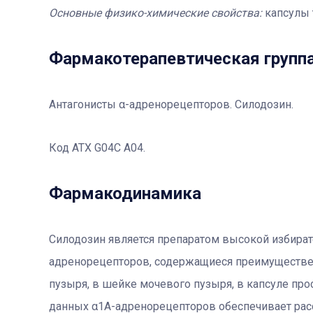
О
сновные физико-химические свойства:
капсулы 
Фармакотерапевтичеcкая групп
Антагонисты α-адренорецепторов. Силодозин.
Код АТХ G04С А04.
Фармакодинамика
Силодозин является препаратом высокой избират
адренорецепторов, содержащиеся преимуществен
пузыря, в шейке мочевого пузыря, в капсуле про
данных α1А-адренорецепторов обеспечивает рассл