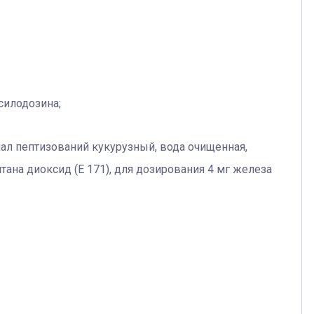
силодозина;
мал пептизований кукурузный, вода очищенная,
итана диоксид (Е 171), для дозирования 4 мг железа