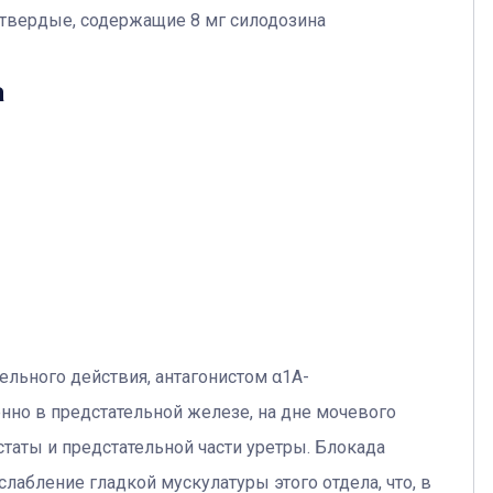
твердые, содержащие 8 мг силодозина
а
ельного действия, антагонистом α1А-
но в предстательной железе, на дне мочевого
статы и предстательной части уретры. Блокада
абление гладкой мускулатуры этого отдела, что, в