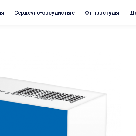
ая
Сердечно-сосудистые
От простуды
Д