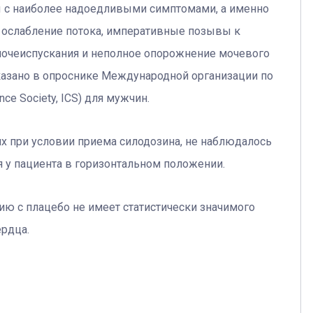
ы с наиболее надоедливыми симптомами, а именно
 ослабление потока, императивные позывы к
мочеиспускания и неполное опорожнение мочевого
указано в опроснике Международной организации по
ce Society, ICS) для мужчин.
х при условии приема силодозина, не наблюдалось
 у пациента в горизонтальном положении.
нию с плацебо не имеет статистически значимого
рдца.