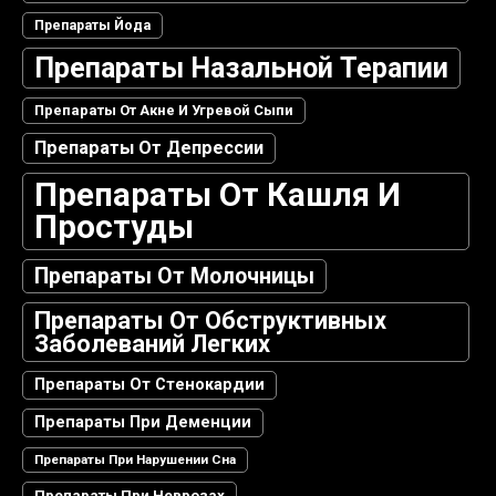
Препараты Йода
Препараты Назальной Терапии
Препараты От Акне И Угревой Сыпи
Препараты От Депрессии
Препараты От Кашля И
Простуды
Препараты От Молочницы
Препараты От Обструктивных
Заболеваний Легких
Препараты От Стенокардии
Препараты При Деменции
Препараты При Нарушении Сна
Препараты При Неврозах