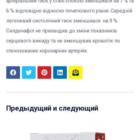
артеріальний тиск у стані спокою зменшився на 7 % та
6 % відповідно відносно початкового рівня. Середній
легеневий систолічний тиск зменшився на 9 %.
Силденафіл не призводив до зміни показників
серцевого викиду та не зменшував кровотік по
стенозованих коронарних артеріях.
Предыдущий и следующий