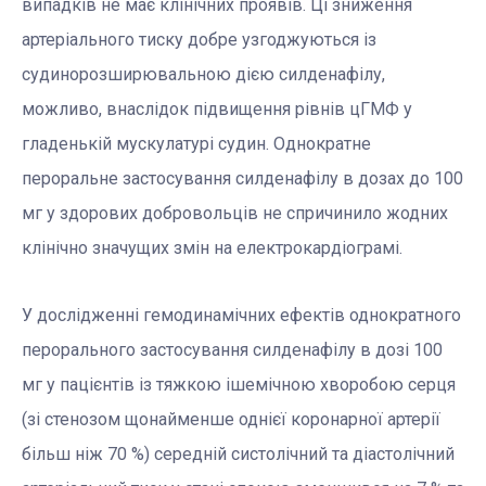
випадків не має клінічних проявів. Ці зниження
артеріального тиску добре узгоджуються із
судинорозширювальною дією силденафілу,
можливо, внаслідок підвищення рівнів цГМФ у
гладенькій мускулатурі судин. Однократне
пероральне застосування силденафілу в дозах до 100
мг у здорових добровольців не спричинило жодних
клінічно значущих змін на електрокардіограмі.
У дослідженні гемодинамічних ефектів однократного
перорального застосування силденафілу в дозі 100
мг у пацієнтів із тяжкою ішемічною хворобою серця
(зі стенозом щонайменше однієї коронарної артерії
більш ніж 70 %) середній систолічний та діастолічний