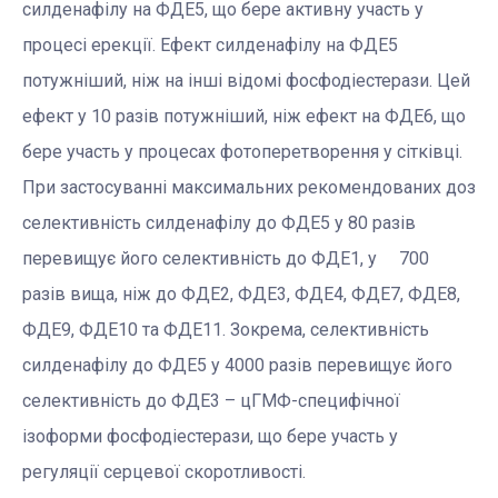
силденафілу на ФДЕ5, що бере активну участь у
процесі ерекції. Ефект силденафілу на ФДЕ5
потужніший, ніж на інші відомі фосфодіестерази. Цей
ефект у 10 разів потужніший, ніж ефект на ФДЕ6, що
бере участь у процесах фотоперетворення у сітківці.
При застосуванні максимальних рекомендованих доз
селективність силденафілу до ФДЕ5 у 80 разів
перевищує його селективність до ФДЕ1, у 700
разів вища, ніж до ФДЕ2, ФДЕ3, ФДЕ4, ФДЕ7, ФДЕ8,
ФДЕ9, ФДЕ10 та ФДЕ11. Зокрема, селективність
силденафілу до ФДЕ5 у 4000 разів перевищує його
селективність до ФДЕ3 – цГМФ-специфічної
ізоформи фосфодіестерази, що бере участь у
регуляції серцевої скоротливості.