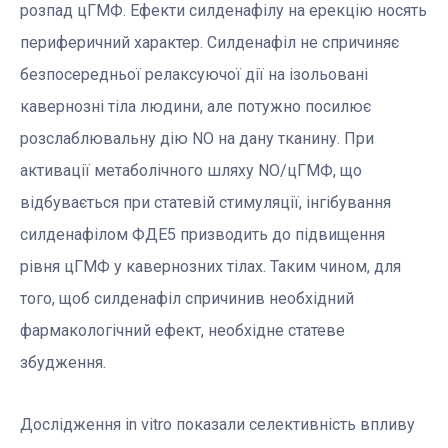
розпад цГМФ. Ефекти силденафілу на ерекцію носять
периферичний характер. Силденафіл не спричиняє
безпосередньої релаксуючої дії на ізольовані
кавернозні тіла людини, але потужно посилює
розслаблювальну дію NO на дану тканину. При
активації метаболічного шляху NO/цГМФ, що
відбувається при статевій стимуляції, інгібування
силденафілом ФДЕ5 призводить до підвищення
рівня цГМФ у кавернозних тілах. Таким чином, для
того, щоб силденафіл спричинив необхідний
фармакологічний ефект, необхідне статеве
збудження.
Дослідження in vitro показали селективність впливу