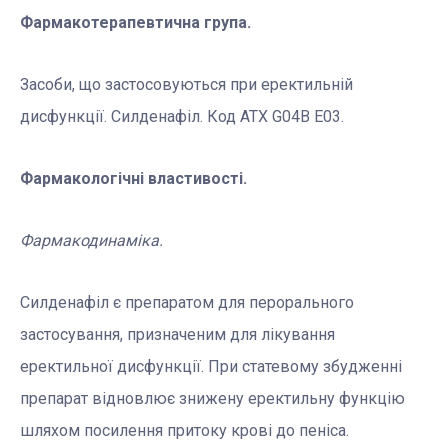
Фармакотерапевтична група.
Засоби, що застосовуються при еректильній
дисфункції. Силденафіл. Код АТХ G04B E03.
Фармакологічні властивості.
Фармакодинаміка.
Силденафіл є препаратом для перорального
застосування, призначеним для лікування
еректильної дисфункції. При статевому збудженні
препарат відновлює знижену еректильну функцію
шляхом посилення притоку крові до пеніса.