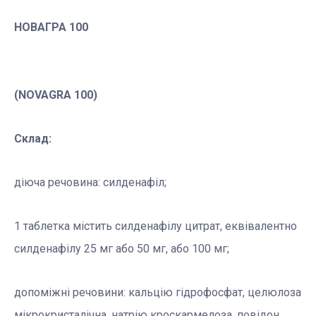
НОВАГРА 100
(NOVAGRA 100)
Склад:
діюча речовина: силденафіл;
1 таблетка містить силденафілу цитрат, еквівалентно
силденафілу 25 мг або 50 мг, або 100 мг;
допоміжні речовини: кальцію гідрофосфат, целюлоза
мікрокристалічна, натрію кроскармелоза, повідон,