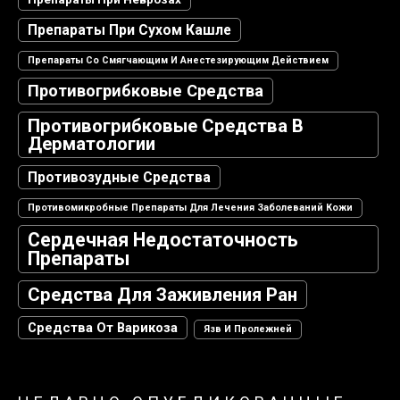
Препараты При Сухом Кашле
Препараты Со Смягчающим И Анестезирующим Действием
Противогрибковые Средства
Противогрибковые Средства В
Дерматологии
Противозудные Средства
Противомикробные Препараты Для Лечения Заболеваний Кожи
Сердечная Недостаточность
Препараты
Средства Для Заживления Ран
Средства От Варикоза
Язв И Пролежней