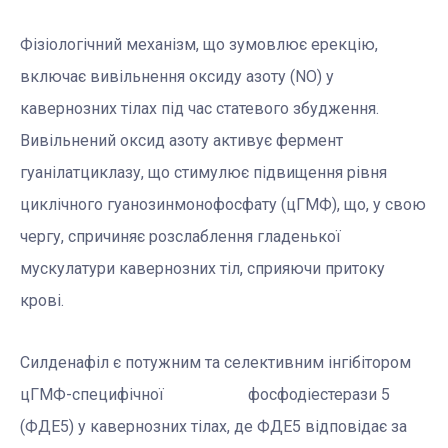
Фізіологічний механізм, що зумовлює ерекцію,
включає вивільнення оксиду азоту (NO) у
кавернозних тілах під час статевого збудження.
Вивільнений оксид азоту активує фермент
гуанілатциклазу, що стимулює підвищення рівня
циклічного гуанозинмонофосфату (цГМФ), що, у свою
чергу, спричиняє розслаблення гладенької
мускулатури кавернозних тіл, сприяючи притоку
крові.
Силденафіл є потужним та селективним інгібітором
цГМФ-специфічної фосфодіестерази 5
(ФДЕ5) у кавернозних тілах, де ФДЕ5 відповідає за