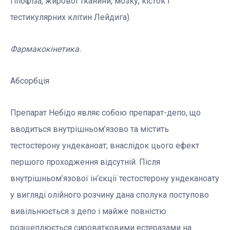
гіпофіза, жирової тканини, мозку, кісток і
тестикулярних клітин Лейдига).
Фармакокінетика.
Абсорбція
Препарат Небідо являє собою препарат-депо, що
вводиться внутрішньом’язово та містить
тестостерону ундеканоат; внаслідок цього ефект
першого проходження відсутній. Після
внутрішньом’язової ін’єкції тестостерону ундеканоату
у вигляді олійного розчину дана сполука поступово
вивільнюється з депо і майже повністю
розщеплюється сироватковими естеразами на