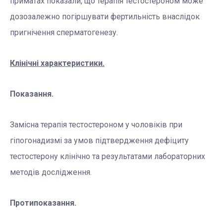
приматах показали, що терапія тестостероном може
дозозалежно погіршувати фертильність внаслідок
пригнічення сперматогенезу.
К
лінічні характеристики.
Показання.
Замісна терапія тестостероном у чоловіків при
гіпогонадизмі за умов підтвердження дефіциту
тестостерону клінічно та результатами лабораторних
методів дослідження.
Протипоказання.