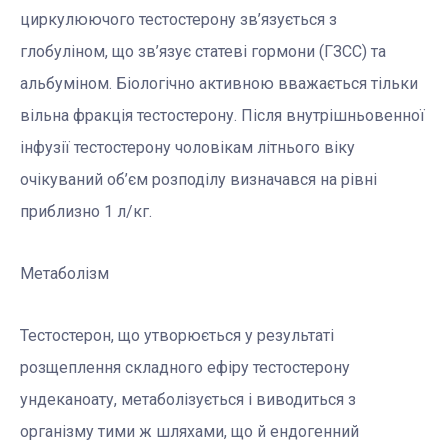
циркулюючого тестостерону зв’язується з
глобуліном, що зв’язує статеві гормони (ГЗСС) та
альбуміном. Біологічно активною вважається тільки
вільна фракція тестостерону. Після внутрішньовенної
інфузії тестостерону чоловікам літнього віку
очікуваний об’єм розподілу визначався на рівні
приблизно 1 л/кг.
Метаболізм
Тестостерон, що утворюється у результаті
розщеплення складного ефіру тестостерону
ундеканоату, метаболізується і виводиться з
організму тими ж шляхами, що й ендогенний