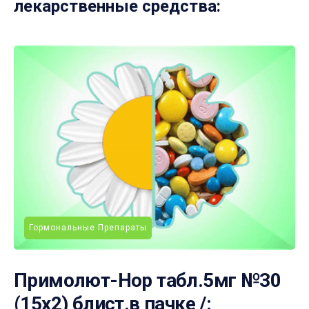
лекарственные средства:
Гормональные Препараты
Примолют-Нор табл.5мг №30
(15х2) блист.в пачке /: