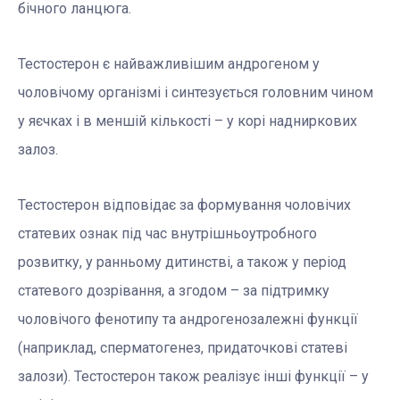
бічного ланцюга.
Тестостерон є найважливішим андрогеном у
чоловічому організмі і синтезується головним чином
у яєчках і в меншій кількості – у корі надниркових
залоз.
Тестостерон відповідає за формування чоловічих
статевих ознак під час внутрішньоутробного
розвитку, у ранньому дитинстві, а також у період
статевого дозрівання, а згодом – за підтримку
чоловічого фенотипу та андрогенозалежні функції
(наприклад, сперматогенез, придаточкові статеві
залози). Тестостерон також реалізує інші функції – у