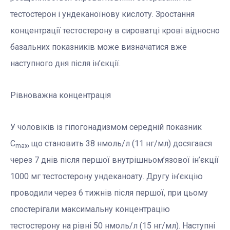
тестостерон і ундеканоїнову кислоту. Зростання
концентрації тестостерону в сироватці крові відносно
базальних показників може визначатися вже
наступного дня після ін’єкції.
Рівноважна концентрація
У чоловіків із гіпогонадизмом середній показник
C
, що становить 38 нмоль/л (11 нг/мл) досягався
max
через 7 днів після першої внутрішньом’язової ін’єкції
1000 мг тестостерону ундеканоату. Другу ін’єкцію
проводили через 6 тижнів після першої, при цьому
спостерігали максимальну концентрацію
тестостерону на рівні 50 нмоль/л (15 нг/мл). Наступні