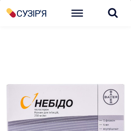
Menu
СУЗІР'Я