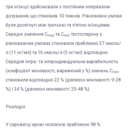
три ін’єкції здійснювали з постійним інтервалом
дозування, що становив 10 тижнів. Рівноважні умови
були досягнуті між третьою та п’ятою ін’єкціями.
Середні значення C
та C
тестостерону у
max
min
рівноважних умовах становили приблизно 37 нмоль/
л (11 нг/мл) та 16 нмоль/л (5 нг/мл) відповідно.
Середня інтра- та інтеріндивідуальна варіабельність
(коефіцієнт мінливості, виражений у %) значень C
min
становили відповідно 22 % (діапазон мінливості: 9-28
%) і 34 % (діапазон мінливості: 25-48 %).
Розподіл
У сироватці крові чоловіків приблизно 98 %