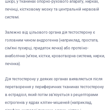
шкірі, у тканинах опорно-рухового апарату, нирках,
печінці, кістковому мозку та центральній нервовій
системі.
Залежно від цільового органа дія тестостерону є
головним чином андрогенна (наприклад, простата,
сім’яні пухирці, придаток яєчка) або протеїно-
анаболічна (м’язи, кістки, кровотворна система, нирки,
печінка).
Дія тестостерону у деяких органах виявляється після
перетворення у периферичних тканинах тестостерону
в естрадіол, який потім зв’язується з рецепторами
естрогенів у ядрах клітин-мішеней (наприклад,