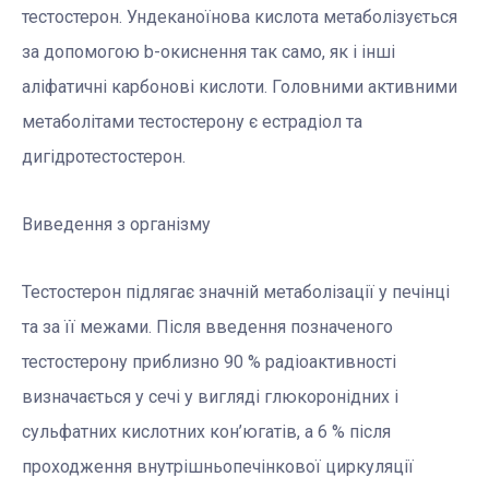
тестостерон. Ундеканоїнова кислота метаболізується
за допомогою b-окиснення так само, як і інші
аліфатичні карбонові кислоти. Головними активними
метаболітами тестостерону є естрадіол та
дигідротестостерон.
Виведення з організму
Тестостерон підлягає значній метаболізації у печінці
та за її межами. Після введення позначеного
тестостерону приблизно 90 % радіоактивності
визначається у сечі у вигляді глюкоронідних і
сульфатних кислотних кон’югатів, а 6 % після
проходження внутрішньопечінкової циркуляції