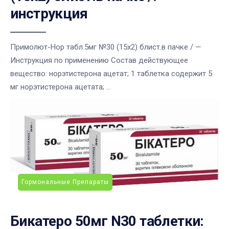
инструкция
Примолют-Нор табл.5мг №30 (15х2) блист.в пачке / —
Инструкция по применению Состав действующее
вещество: норэтистерона ацетат; 1 таблетка содержит 5
мг норэтистерона ацетата; ...
Гормональные Препараты
Бикатеро 50мг N30 таблетки: