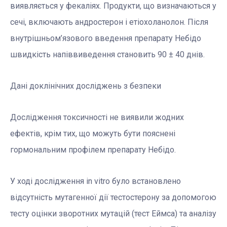
виявляється у фекаліях. Продукти, що визначаються у
сечі, включають андростерон і етіохоланолон. Після
внутрішньом’язового введення препарату Небідо
швидкість напіввиведення становить 90 ± 40 днів.
Дані доклінічних досліджень з безпеки
Дослідження токсичності не виявили жодних
ефектів, крім тих, що можуть бути пояснені
гормональним профілем препарату Небідо.
У ході дослідження іn vitro було встановлено
відсутність мутагенної дії тестостерону за допомогою
тесту оцінки зворотних мутацій (тест Еймса) та аналізу