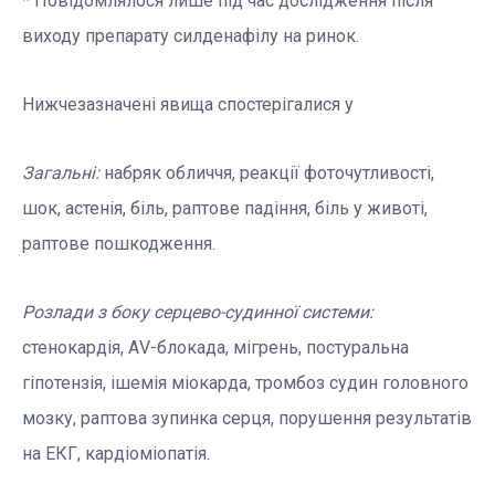
* Повідомлялося лише під час дослідження після
виходу препарату силденафілу на ринок.
Нижчезазначені явища спостерігалися у
Загальні:
набряк обличчя, реакції фоточутливості,
шок, астенія, біль, раптове падіння, біль у животі,
раптове пошкодження.
Розлади з боку серцево-судинної системи:
стенокардія, АV-блокада, мігрень, постуральна
гіпотензія, ішемія міокарда, тромбоз судин головного
мозку, раптова зупинка серця, порушення результатів
на ЕКГ, кардіоміопатія.