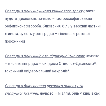
Розлади з боку шлунково-кишкового тракту:
часто –
нудота, диспепсія; нечасто – гастроезофагеальна
рефлюксна хвороба, блювання, біль у верхній частині
живота, сухість у роті; рідко – гіпестезія ротової
порожнини.
Розлади з боку шкіри та підшкірної тканини:
нечасто
– висипання; рідко – синдром Стівенса-Джонсона*,
токсичний епідермальний некроліз*.
Розлади з боку опорно-рухового апарату та
сполучної тканини:
нечасто – міалгія, біль у кінцівках.