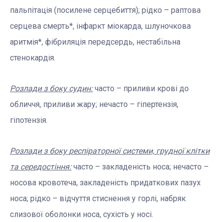
пальпітація (посилене серцебиття); рідко – раптова
серцева смерть*, інфаркт міокарда, шлуночкова
аритмія*, фібриляція передсердь, нестабільна
стенокардія.
Розлади з боку судин:
часто – приливи крові до
обличчя, приливи жару; нечасто – гіпертензія,
гіпотензія.
Розлади з боку
респіраторної системи, грудної клітки
та середостіння:
часто – закладеність носа; нечасто –
носова кровотеча, закладеність придаткових пазух
носа; рідко – відчуття стиснення у горлі, набряк
слизової оболонки носа, сухість у носі.