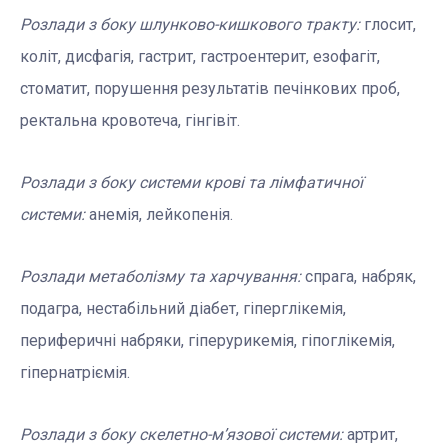
Розлади з боку шлунково-кишкового тракту:
глосит,
коліт, дисфагія, гастрит, гастроентерит, езофагіт,
стоматит, порушення результатів печінкових проб,
ректальна кровотеча, гінгівіт.
Розлади з боку системи крові та лімфатичної
системи:
анемія, лейкопенія.
Розлади метаболізму та харчування:
спрага, набряк,
подагра, нестабільний діабет, гіперглікемія,
периферичні набряки, гіперурикемія, гіпоглікемія,
гіпернатріємія.
Розлади з боку скелетно-м’язової системи:
артрит,