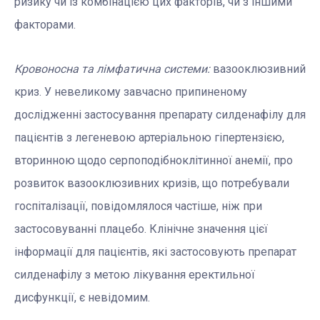
ризику чи із комбінацією цих факторів, чи з іншими
факторами.
Кровоносна та лімфатична системи:
вазооклюзивний
криз. У невеликому завчасно припиненому
дослідженні застосування препарату силденафілу для
пацієнтів з легеневою артеріальною гіпертензією,
вторинною щодо серпоподібноклітинної анемії, про
розвиток вазооклюзивних кризів, що потребували
госпіталізації, повідомлялося частіше, ніж при
застосовуванні плацебо. Клінічне значення цієї
інформації для пацієнтів, які застосовують препарат
силденафілу з метою лікування еректильної
дисфункції, є невідомим.