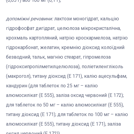
(0,05 г) або 100 мг (0,1 г);
допоміжні речовини:
лактози моногідрат, кальцію
гідрофосфат дигідрат, целюлоза мікрокристалічна,
крохмаль картопляний, натрію кроскармелоза, натрію
гідрокарбонат, желатин, кремнію діоксид колоїдний
безводний, тальк, магнію стеарат, гіпромелоза
(гідроксипропілметилцелюлоза), поліетиленгліколь
(макрогол), титану діоксид (Е 171), калію ацесульфам,
кандурин (для таблеток по 25 мг – калію
алюмосилікат (Е 555), заліза оксид червоний (Е 172);
для таблеток по 50 мг – калію алюмосилікат (Е 555),
титану діоксид (Е 171); для таблеток по 100 мг – калію
алюмосилікат (Е 555), титану діоксид (Е 171), заліза
оксид червоний (Е 172)).