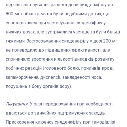
під час застосування разової дози силденафілу до
800 мг побічні реакції були подібними до тих, що
спостерігалися при застосуванні силденафілу у
нижчих дозах, але зустрічалися частіше та були більш
тяжкими. Застосовування силденафілу у дозі 200 мг
не призводило до підвищення ефективності, але
спричиняло зростання кількості випадків розвитку
побічних реакцій (головного болю, приливів крові,
запаморочення, диспепсії, закладеності носа,
порушень з боку органів зору).
Лікування.
У разі передозування при необхідності
вдаються до звичайних підтримуючих заходів.
Прискорення кліренсу силденафілу при гемодіалізі