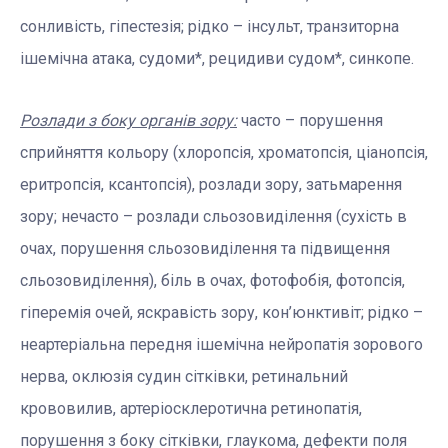
сонливість, гіпестезія; рідко – інсульт, транзиторна
ішемічна атака, судоми*, рецидиви судом*, синкопе.
Розлади з боку органів зору:
часто – порушення
сприйняття кольору (хлоропсія, хроматопсія, ціанопсія,
еритропсія, ксантопсія), розлади зору, затьмарення
зору; нечасто – розлади сльозовиділення (сухість в
очах, порушення сльозовиділення та підвищення
сльозовиділення), біль в очах, фотофобія, фотопсія,
гіперемія очей, яскравість зору, кон’юнктивіт; рідко –
неартеріальна передня ішемічна нейропатія зорового
нерва, оклюзія судин сітківки, ретинальний
крововилив, артеріосклеротична ретинопатія,
порушення з боку сітківки, глаукома, дефекти поля