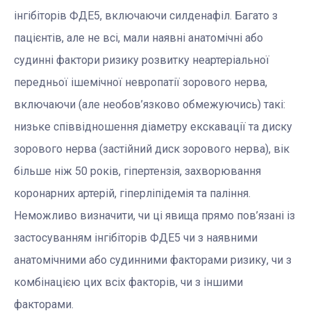
інгібіторів ФДЕ5, включаючи силденафіл. Багато з
пацієнтів, але не всі, мали наявні анатомічні або
судинні фактори ризику розвитку неартеріальної
передньої ішемічної невропатії зорового нерва,
включаючи (але необов’язково обмежуючись) такі:
низьке співвідношення діаметру екскавації та диску
зорового нерва (застійний диск зорового нерва), вік
більше ніж 50 років, гіпертензія, захворювання
коронарних артерій, гіперліпідемія та паління.
Неможливо визначити, чи ці явища прямо пов’язані із
застосуванням інгібіторів ФДЕ5 чи з наявними
анатомічними або судинними факторами ризику, чи з
комбінацією цих всіх факторів, чи з іншими
факторами.