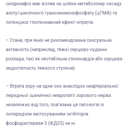
силденафіл має вплив на шляхи метаболізму оксиду
азоту/циклічного гуанозинмонофосфату (цГМФ) та
потенціює гіпотензивний ефект нітратів.
– Стани, при яких не рекомендована сексуальна
активність (наприклад, тяжкі серцево-судинні
розлади, такі як нестабільна стенокардія або серцева
недостатність тяжкого ступеня).
– Втрата зору на одне око внаслідок неартеріальної
передньої ішемічної невропатії зорового нерва
незалежно від того, пов’язана ця патологія із
попереднім застосуванням інгібіторів
фосфодіестерази 5 (ФДЕ5) чи ні.