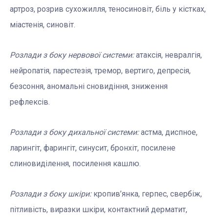
артроз, розрив сухожилля, теносиновіт, біль у кістках,
міастенія, синовіт.
Розлади з боку нервової системи:
атаксія, невралгія,
нейропатія, парестезія, тремор, вертиго, депресія,
безсоння, аномальні сновидіння, зниження
рефлексів.
Розлади з боку дихальної системи:
астма, диспное,
ларингіт, фарингіт, синусит, бронхіт, посилене
слиновиділення, посилення кашлю.
Розлади з боку шкіри:
кропив’янка, герпес, свербіж,
пітливість, виразки шкіри, контактний дерматит,