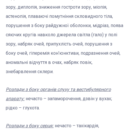
зору, диплопія, зниження гостроти зору, міопія,
астенопія, плаваючі помутніння скловидного тіла,
порушення з боку райдужної оболонки, мідріаз, поява
сяючих кругів навколо джерела світла (гало) у полі
зору, набряк очей, припухлість очей, порушення з
боку очей, гіперемія кон’юнктиви, подразнення очей,
аномальні відчуття в очах, набряк повік,
знебарвлення склери.
Розлади з боку органів слуху та вестибулярного
апарату:
нечасто – запаморочення, дзвін у вухах;
рідко – глухота.
Розлади з боку серця:
нечасто – тахікардія,