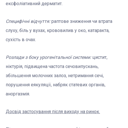
ексфоліативний дерматит.
Специфічні відчуття:
раптове зниження чи втрата
слуху, біль у вухах, крововилив у око, катаракта,
сухість в очах.
Розлади з боку урогенітальної системи:
цистит,
ніктурія, підвищена частота сечовипускань,
збільшення молочних залоз, нетримання сечі,
порушення еякуляції, набряк статевих органів,
аноргазмія.
Досвід застосування після виходу на ринок.