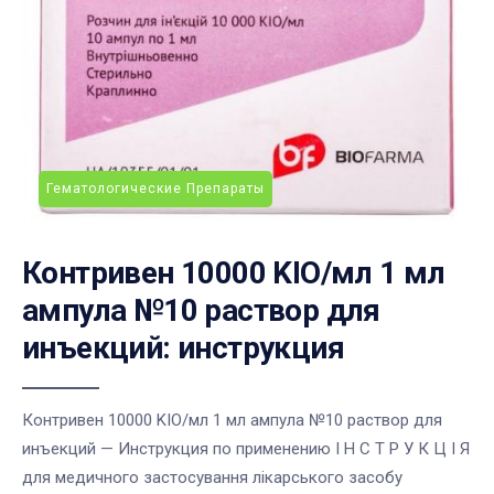
Гематологические Препараты
Контривен 10000 KIO/мл 1 мл
ампула №10 раствор для
инъекций: инструкция
Контривен 10000 KIO/мл 1 мл ампула №10 раствор для
инъекций — Инструкция по применению І Н С Т Р У К Ц І Я
для медичного застосування лікарського засобу