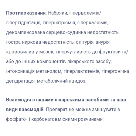
Протипоказання.
Набряки, гіперволемія/
гіпергідратація, гіпернатріємія, гіперкаліємія,
декомпенсована серцево-судинна недостатність,
гостра ниркова недостатність, олігурія, анурія,
крововилив у мозок, гіперчутливість до фруктози та/
або до інших компонентів лікарського засобу,
інтоксикація метанолом, гіперлактатемія, гіпертонічна
дегідратація, метаболічний ацидоз.
Взаємодія з іншими лікарськими засобами та інші
види взаємодій.
Препарат не можна змішувати з
фосфато- і карбонатовмісними розчинами.