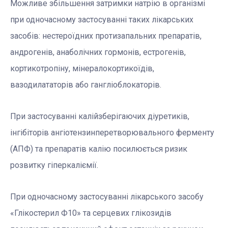
Можливе збільшення затримки натрію в організмі
при одночасному застосуванні таких лікарських
засобів: нестероїдних протизапальних препаратів,
андрогенів, анаболічних гормонів, естрогенів,
кортикотропіну, мінералокортикоїдів,
вазодилататорів або гангліоблокаторів.
При застосуванні калійзберігаючих діуретиків,
інгібіторів ангіотензинперетворювального ферменту
(АПФ) та препаратів калію посилюється ризик
розвитку гіперкаліємії.
При одночасному застосуванні лікарського засобу
«Глікостерил Ф10» та серцевих глікозидів