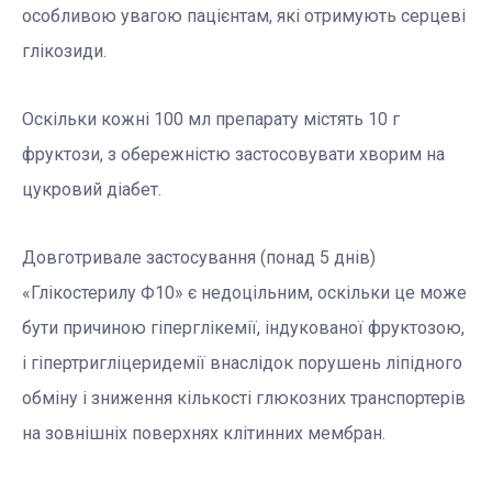
особливою увагою пацієнтам, які отримують серцеві
глікозиди.
Оскільки кожні 100 мл препарату містять 10 г
фруктози, з обережністю застосовувати хворим на
цукровий діабет.
Довготривале застосування (понад 5 днів)
«Глікостерилу Ф10» є недоцільним, оскільки це може
бути причиною гіперглікемії, індукованої фруктозою,
і гіпертригліцеридемії внаслідок порушень ліпідного
обміну і зниження кількості глюкозних транспортерів
на зовнішніх поверхнях клітинних мембран.