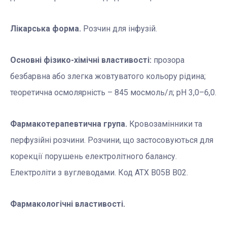
Лікарська форма.
Розчин для інфузій.
Основні фізико-хімічні властивості:
прозора
безбарвна або злегка жовтуватого кольору рідина;
теоретична осмолярність – 845 мoсмоль/л; рН 3,0–6,0.
Фармакотерапевтична група.
Кровозамінники та
перфузійні розчини. Розчини, що застосовуються для
корекції порушень електролітного балансу.
Електроліти з вуглеводами. Код АТХ В05В В02.
Фармакологічні властивості.