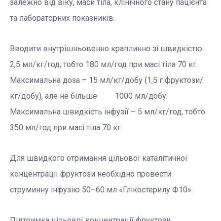
залежно від віку, маси тіла, клінічного стану пацієнта
та лабораторних показників.
Вводити внутрішньовенно краплинно зі швидкістю
2,5 мл/кг/год, тобто 180 мл/год при масі тіла 70 кг.
Максимальна доза – 15 мл/кг/добу (1,5 г фруктози/
кг/добу), але не більше 1000 мл/добу.
Максимальна швидкість інфузії – 5 мл/кг/год, тобто
350 мл/год при масі тіла 70 кг.
Для швидкого отримання цільової каталітичної
концентрації фруктози необхідно провести
струминну інфузію 50–60 мл «Глікостерилу Ф10».
Підтримка цільової концентрації фруктози