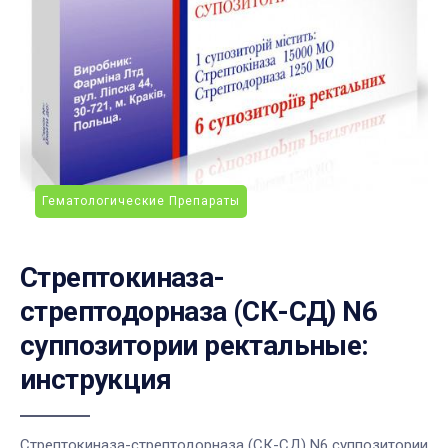
Гематологические Препараты
Стрептокиназа-
стрептодорназа (СК-СД) N6
суппозитории ректальные:
инструкция
Стрептокиназа-стрептодорназа (СК-СД) N6 суппозитории