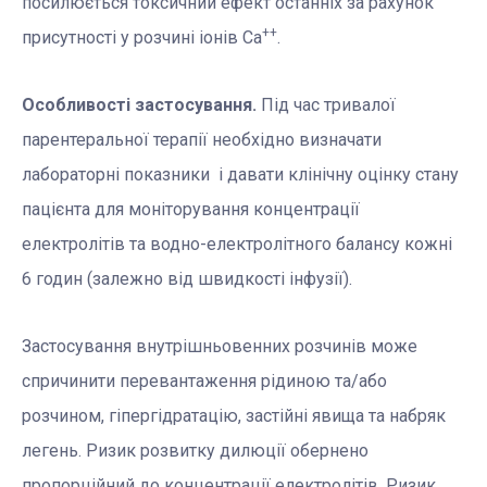
посилюється токсичний ефект останніх за рахунок
++
присутності у розчині іонів Са
.
Особливості застосування.
Під час тривалої
парентеральної терапії необхідно визначати
лабораторні показники і давати клінічну оцінку стану
пацієнта для моніторування концентрації
електролітів та водно-електролітного балансу кожні
6 годин (залежно від швидкості інфузії).
Застосування внутрішньовенних розчинів може
спричинити перевантаження рідиною та/або
розчином, гіпергідратацію, застійні явища та набряк
легень. Ризик розвитку дилюції обернено
пропорційний до концентрації електролітів. Ризик