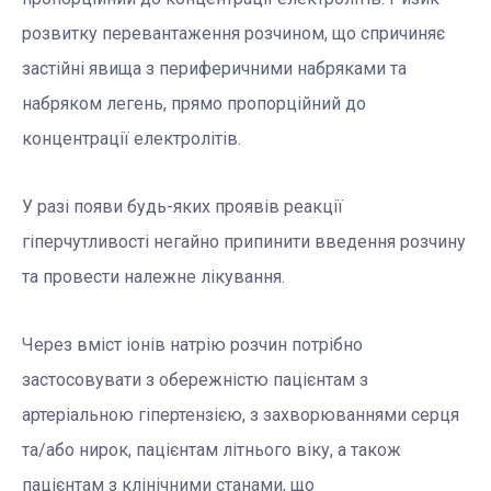
розвитку перевантаження розчином, що спричиняє
застійні явища з периферичними набряками та
набряком легень, прямо пропорційний до
концентрації електролітів.
У разі появи будь-яких проявів реакції
гіперчутливості негайно припинити введення розчину
та провести належне лікування.
Через вміст іонів натрію розчин потрібно
застосовувати з обережністю пацієнтам з
артеріальною гіпертензією, з захворюваннями серця
та/або нирок, пацієнтам літнього віку, а також
пацієнтам з клінічними станами, що