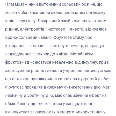
Плазмозамінний ізотонічний сольовий розчин, що
містить збалансований склад необхідних організму
іонів і фруктозу. Лікарський засіб компенсує втрату
рідини, електролітів і частково – енергії, відновлює
водно-сольовий баланс. Фруктоза стимулює
утворення глюкози і глікогену в печінці, покращує
надходження глюкози до клітин. Метаболізм
фруктози здійснюється незалежно від інсуліну, при її
застосуванні рівень глюкози у крові не підвищується,
що важливо при лікуванні хворих на цукровий діабет.
Фруктоза проявляє виражену антикетогенну дію, має
незначну діуретичну дію, має специфічний ефект на
обмін білків, що виявляється у заощадженні
амінокислот за рахунок їх меншого використання у