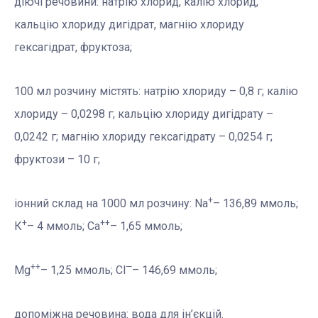
діючі речовини: натрію хлорид, калію хлорид,
кальцію хлориду дигідрат, магнію хлориду
гексагідрат, фруктоза;
100 мл розчину містять: натрію хлориду – 0,8 г; калію
хлориду – 0,0298 г; кальцію хлориду дигідрату –
0,0242 г; магнію хлориду гексагідрату – 0,0254 г;
фруктози – 10 г;
+
іонний склад на 1000 мл розчину: Na
– 136,89 ммоль;
+
++
К
– 4 ммоль; Са
– 1,65 ммоль;
++
—
Mg
– 1,25 ммоль; Cl
– 146,69 ммоль;
допоміжна речовина: вода для ін’єкцій.