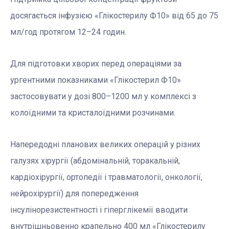
досягається інфузією «Глікостерилу Ф10» від 65 до 75
мл/год протягом 12–24 годин.
Для підготовки хворих перед операціями за
ургентними показниками «Глікостерил Ф10»
застосовувати у дозі 800–1200 мл у комплексі з
колоїдними та кристалоїдними розчинами.
Напередодні планових великих операцій у різних
галузях хірургії (абдомінальній, торакальній,
кардіохірургії, ортопедії і травматології, онкології,
нейрохірургії) для попередження
інсулінорезистентності і гіперглікемії вводити
внутрішньовенно крапельно 400 мл «Глікостерилу