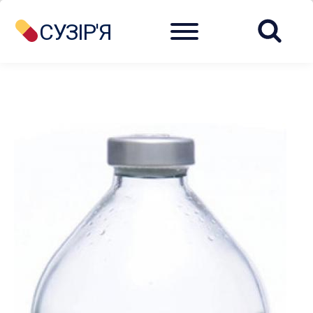
Menu
СУЗІР'Я