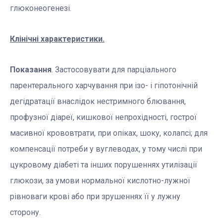
глюконеогенезі.
Клінічні характеристики.
Показання
. Застосовувати для парціального
парентерального харчування при ізо- і гіпотонічній
дегідратації внаслідок нестримного блювання,
профузної діареї, кишкової непрохідності, гострої
масивної крововтрати, при опіках, шоку, колапсі; для
компенсації потреби у вуглеводах, у тому числі при
цукровому діабеті та інших порушеннях утилізації
глюкози, за умови нормальної кислотно-лужної
рівноваги крові або при зрушеннях її у лужну
сторону.