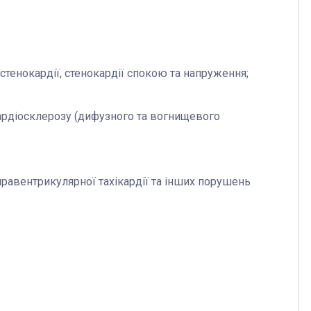
окардії, стенокардії спокою та напруження;
іосклерозу (дифузного та вогнищевого
нтрикулярної тахікардії та інших порушень