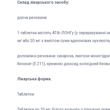
Склад лікарського засобу:
діюча речовина:
1 таблетка містить АТФ-ЛОНГу (у перерахуванні на
мг або 20 мг з вмістом суми аденінових нуклеотид
допоміжні речовини: сахароза, лактози моногідра
бензоат (Е 211), кремнію діоксид колоїдний безв
Лікарська форма.
Таблетки.
Таблетки по 10 мг: білого кольору з плоскою пов