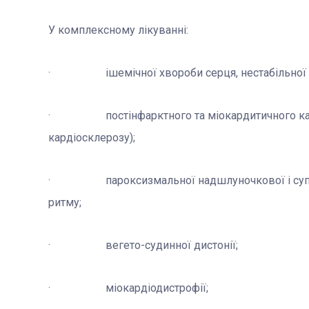
У комплексному лікуванні:
· ішемічної хвороби серця, нестабільної стен
· постінфарктного та міокардитичного кард
кардіосклерозу);
· пароксизмальної надшлуночкової і суправе
ритму;
· вегето-судинної дистонії;
· міокардіодистрофії;