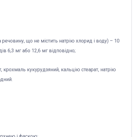
 речовину, що не містить натрію хлорид і воду) – 10
ів 6,3 мг або 12,6 мг відповідно;
т, крохмаль кукурудзяний, кальцію стеарат, натрію
одний.
ерхнею і фаскою;