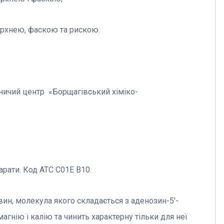
ерхнею, фаскою та рискою.
ничий центр «Борщагівський хіміко-
арати. Код АТС С01E B10.
вин, молекула якого складається з аденозин-5′-
агнію і калію та чинить характерну тільки для неї