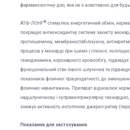
фармакологічну дію, яка не є властивою для будь-
®
АТФ-ЛОНГ
стимулює енергетичний обмін, нормалі
покращує антиоксидантну систему захисту міокар
протиішемічну, мембраностабілізуючу, антиаритмі
процесів у міокарді при ішемії і гіпоксії; поліпш
гемодинаміки, коронарного кровообігу, підвищує 
функціональний стан лівого шлуночка та підвищ
показників фізичної працездатності, до зменшення
фізичних навантажень. Препарат відновлює норм
надшлуночкову і суправентрикулярну тахікардію, 
знижує активність ектопічних джерел ритму (пере
Показання для застосування.