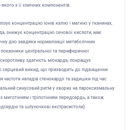
якого з її хімічних компонентів.
зує концентрацію іонів калію і магнію у тканинах,
да, знижує концентрацію сечової кислоти; має
чну дію завдяки нормалізації метаболічних
ує показники центральної та периферичної
скоротливу здатність міокарда, покращує
ує серцевий викид, що призводить до підвищення
 частоти нападів стенокардії та задишки під час
альний синусовий ритм у хворих на пароксизмальну
з миготінням і тріпотінням передсердь, а також
дсердні та шлуночкові екстрасистоли).