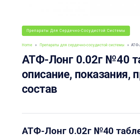
Препараты Для Сердечно-Сосудистой Системы
Home
»
Препараты для сердечно-сосудистой системы
» АТФ-Л
АТФ-Лонг 0.02г №40 та
описание, показания, 
состав
АТФ-Лонг 0.02г №40 табл