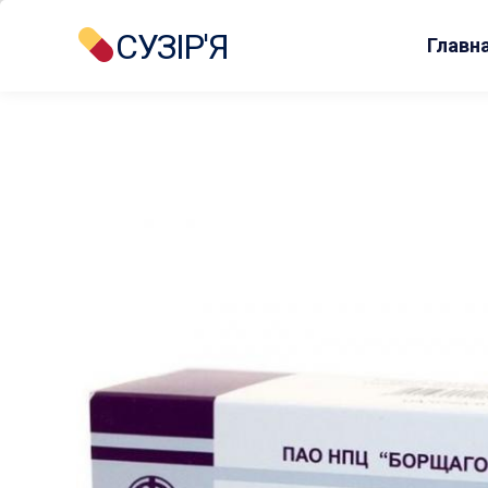
СУЗІР'Я
Главн