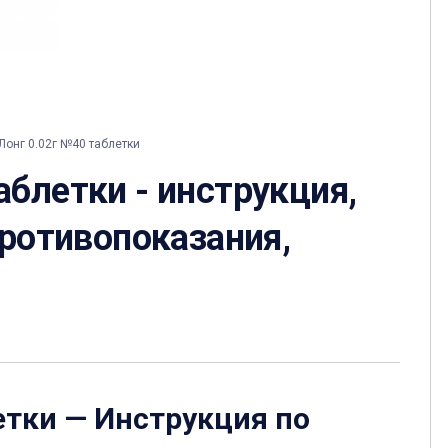
онг 0.02г №40 таблетки
блетки - инструкция,
противопоказания,
етки
— Инструкция по