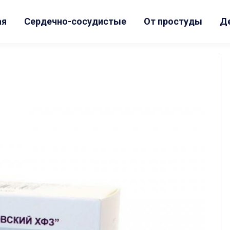
ая
Сердечно-сосудистые
От простуды
Д