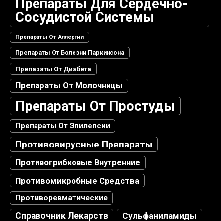
Препараты Для Сердечно-
Сосудистой Системы
Препараты От Аллергии
Препараты От Болезни Паркинсона
Препараты От Диабета
Препараты От Молочницы
Препараты От Простуды
Препараты От Эпилепсии
Противовирусные Препараты
Противогрибковые Внутренние
Противомикробные Средства
Противоревматические
Справочник Лекарств
Сульфаниламиды