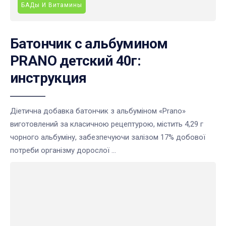
БАДы И Витамины
Батончик с альбумином
PRANO детский 40г:
инструкция
Діетична добавка батончик з альбуміном «Prano»
виготовлений за класичною рецептурою, містить 4,29 г
чорного альбуміну, забезпечуючи залізом 17% добової
потреби організму дорослої ...