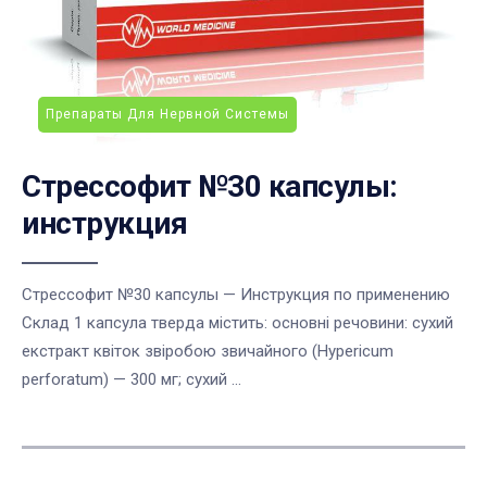
Препараты Для Нервной Системы
Стрессофит №30 капсулы:
инструкция
Стрессофит №30 капсулы — Инструкция по применению
Склад 1 капсула тверда містить: основні речовини: сухий
екстракт квіток звіробою звичайного (Hypericum
perforatum) — 300 мг; сухий ...