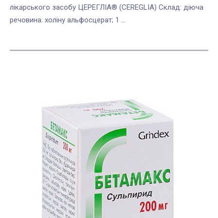
лікарського засобу ЦЕРЕГЛІА® (CEREGLIA) Склад: діюча
речовина: холіну альфосцерат; 1 ...