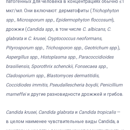
патогенных для человека в концентрациях обычно ≤1
мкг/мл. Они включают: дерматофиты (
Trichophyton
spp., Microsporum spp., Epidermophyton floccosum
),
дрожжи (
Candida spp
., в том числе
C. albicans, C.
glabrata
и
C. krusei, Cryptococcus neoformans,
Pityrosporum spp., Trichosporon spp., Geotrichum spp.
),
Aspergillus spp., Histoplasma spp., Paracoccidioides
brasiliensis, Sporothrix schenckii, Fonsecaea spp.,
Cladosporium spp., Blastomyces dermatitidis,
Coccidiodes immitis, Pseudallescheria boydii, Penicillium
marneffei
и другие разновидности дрожжей и грибов.
Candida krusei, Candida glabrata
и
Candida tropicalis
—
в целом наименее чувствительные виды Candida, а