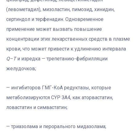
(левометадил), мизоластин, пимозид, хинидин,
сертиндол и терфенадин. Одновременное
применение может вызвать повышение
концентрации этих лекарственных средств в плазме
крови, что может привести к удлинению интервала
Q–T
и изредка — трепетанию-фибрилляции
желудочков;
— ингибиторов ГМГ-КоА редуктазы, которые
метаболизируются СYР ЗА4, как аторвастатин,
ловастатин и симвастатин;
— триазолама и перорального мидазолама;