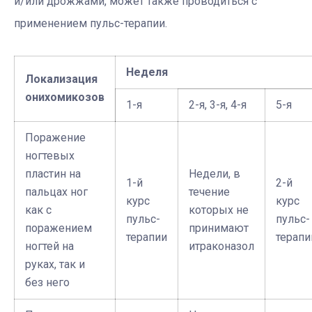
и/или дрожжами, может также проводиться с
применением пульс-терапии.
Неделя
Локализация
онихомикозов
1-я
2-я, 3-я, 4-я
5-я
Поражение
ногтевых
пластин на
Недели, в
1-й
2-й
пальцах ног
течение
курс
курс
как с
которых не
пульс-
пульс-
поражением
принимают
терапии
терапи
ногтей на
итраконазол
руках, так и
без него