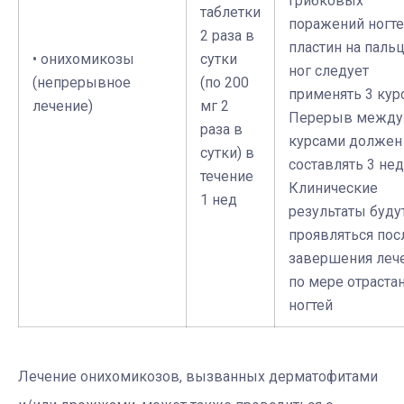
грибковых
таблетки
поражений ногт
2 раза в
пластин на паль
• онихомикозы
сутки
ног следует
(непрерывное
(по 200
применять 3 курс
лечение)
мг 2
Перерыв между
раза в
курсами должен
сутки) в
составлять 3 нед
течение
Клинические
1 нед
результаты буду
проявляться пос
завершения леч
по мере отраста
ногтей
Лечение онихомикозов, вызванных дерматофитами