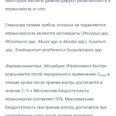
некоторые изоляты демонстрируют резистентность к
итраконазолу
in vitro
.
Главными типами грибов, которые не подавляются
итраконазолом, являются зигомицеты (
Rhizopus spp.,
Rhizomucor spp., Mucor spp.
и
Absidia spp.
),
Fusarium
spp., Scedosporium proliferans и Scopulariopsis spp.
Фармакокинетика.
Абсорбция.
Итраконазол быстро
всасывается после перорального применения. C
в
max
плазме крови после приема внутрь достигается в
течение 2–5 ч. Абсолютная биодоступность
итраконазола составляет 55%. Максимальная
биодоступность при приеме внутрь достигается при
употреблении сразу после приема препарата