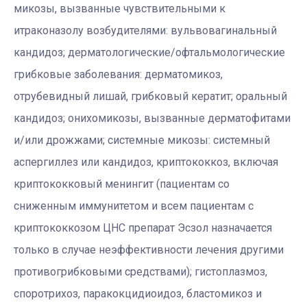
микозы, вызванные чувствительными к
итраконазолу возбудителями: вульвовагинальный
кандидоз; дерматологические/офтальмологические
грибковые заболевания: дерматомикоз,
отрубевидный лишай, грибковый кератит; оральный
кандидоз; онихомикозы, вызванные дерматофитами
и/или дрожжами; системные микозы: системный
аспергиллез или кандидоз, криптококкоз, включая
криптококковый менингит (пациентам со
сниженным иммунитетом и всем пациентам с
криптококкозом ЦНС препарат Эсзол назначается
только в случае неэффективности лечения другими
противогрибковыми средствами); гистоплазмоз,
споротрихоз, паракокцидиоидоз, бластомикоз и