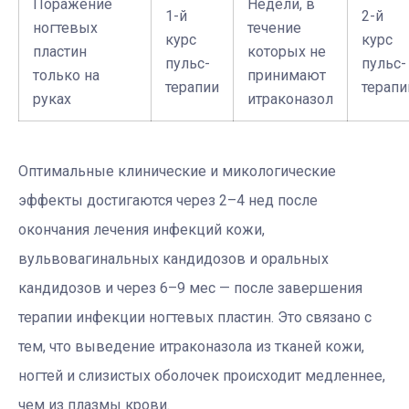
Поражение
Недели, в
1-й
2-й
ногтевых
течение
курс
курс
пластин
которых не
пульс-
пульс-
только на
принимают
терапии
терапи
руках
итраконазол
Оптимальные клинические и микологические
эффекты достигаются через 2–4 нед после
окончания лечения инфекций кожи,
вульвовагинальных кандидозов и оральных
кандидозов и через 6–9 мес — после завершения
терапии инфекции ногтевых пластин. Это связано с
тем, что выведение итраконазола из тканей кожи,
ногтей и слизистых оболочек происходит медленнее,
чем из плазмы крови.