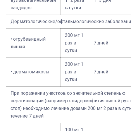
вульвовагинальный
1–2 раза
1–3 дня
кандидоз
в сутки
Дерматологические/офтальмологические заболевани
200 мг 1
• отрубевидный
раз в
7 дней
лишай
сутки
200 мг 1
• дерматомикозы
раз в
7 дней
сутки
При поражении участков со значительной степенью
кератинизации (например эпидермофития кистей рук 
стоп) необходимо лечение дозами 200 мг 2 раза в сут
течение 7 дней
100 мг 1