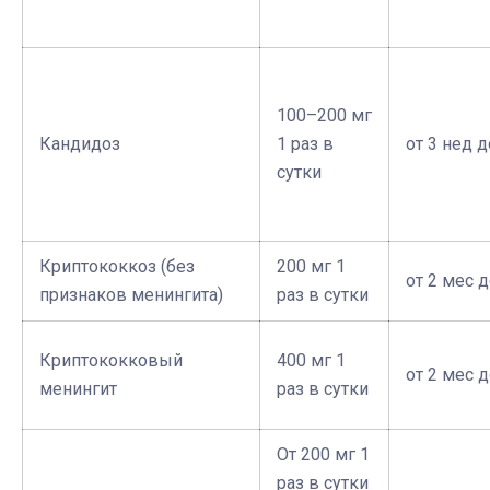
100–200 мг
Кандидоз
1 раз в
от 3 нед д
сутки
Криптококкоз (без
200 мг 1
от 2 мес д
признаков менингита)
раз в сутки
Криптококковый
400 мг 1
от 2 мес д
менингит
раз в сутки
От 200 мг 1
раз в сутки