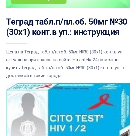
Теград табл.п/пл.об. 50мг №30
(30х1) конт.в уп.: инструкция
Цена на Теград табл.п/пл.об. 50мг №30 (30х1) конт.в уп.
актуальна при заказе на сайте. На apteka24.ua можно
купить Теград табл.п/пл.об. 50мг №30 (30х1) конт.в уп. с
доставкой в такие города ...