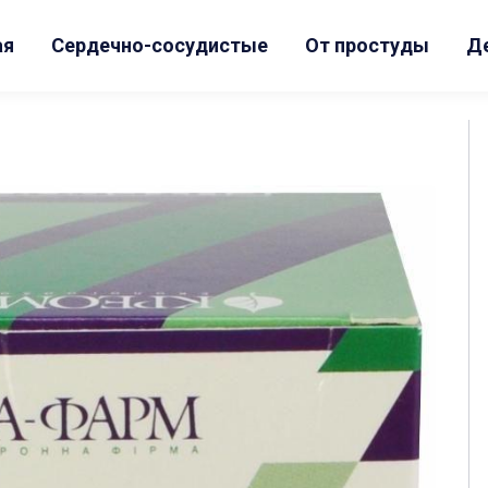
ая
Сердечно-сосудистые
От простуды
Д