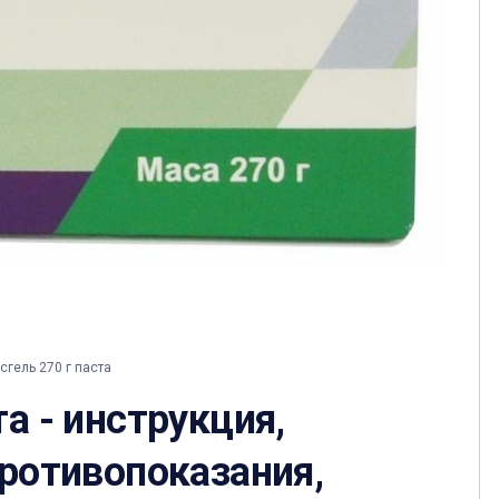
гель 270 г паста
а - инструкция,
противопоказания,