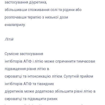
застосування діуретика,
збільшивши споживання солі та рідини або
розпочавши терапію з низької дози
еналаприлу.
Літій
Сумісне застосування
інгібіторів АПФ і літію може спричинити тимчасове
підвищення рівня літію в
сироватці та інтоксикацію літієм. Супутній прийом
інгібіторів АПФ та тіазидних
діуретиків може додатково збільшити рівні літію в
сироватці та підвищити ризик