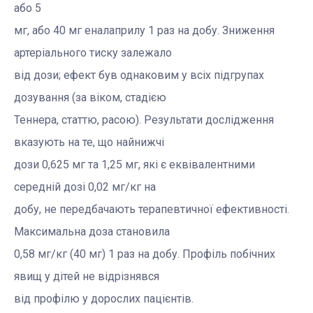
або 5
мг, або 40 мг еналаприлу 1 раз на добу. Зниження
артеріального тиску залежало
від дози; ефект був однаковим у всіх підгрупах
дозування (за віком, стадією
Теннера, статтю, расою). Результати дослідження
вказують на те, що найнижчі
дози 0,625 мг та 1,25 мг, які є еквівалентними
середній дозі 0,02 мг/кг на
добу, не передбачають терапевтичної ефективності.
Максимальна доза становила
0,58 мг/кг (40 мг) 1 раз на добу. Профіль побічних
явищ у дітей не відрізнявся
від профілю у дорослих пацієнтів.