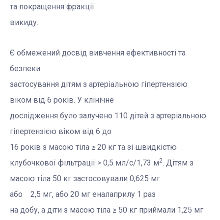
та покращення фракції
викиду.
Є обмежений досвід вивчення ефективності та
безпеки
застосування дітям з артеріальною гіпертензією
віком від 6 років. У клінічне
дослідження було залучено 110 дітей з артеріальною
гіпертензією віком від 6 до
16 років з масою тіла ≥
20 кг
та зі швидкістю
2
клубочкової фільтрації > 0,5 мл/с/1,73 м
. Дітям з
масою тіла 50 кг
застосовували 0,625 мг
або 2,5 мг, або 20 мг еналаприлу 1 раз
на добу, а діти з масою тіла ≥
50 кг
приймали 1,25 мг