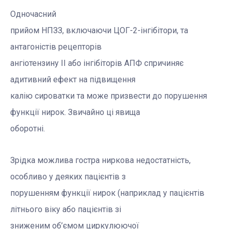
Одночасний
прийом НПЗЗ, включаючи ЦОГ-2-інгібітори, та
антагоністів рецепторів
ангіотензину II або інгібіторів АПФ спричиняє
адитивний ефект на підвищення
калію сироватки та може призвести до порушення
функції нирок. Звичайно ці явища
оборотні.
Зрідка можлива гостра ниркова недостатність,
особливо у деяких пацієнтів з
порушенням функції нирок (наприклад у пацієнтів
літнього віку або пацієнтів зі
зниженим
об’ємом
циркулюючої