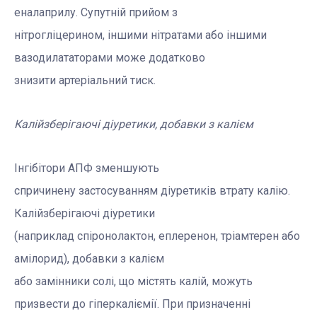
еналаприлу. Супутній прийом з
нітрогліцерином, іншими нітратами або іншими
вазодилататорами може додатково
знизити артеріальний тиск.
Калійзберігаючі діуретики, добавки з калієм
Інгібітори АПФ зменшують
спричинену застосуванням діуретиків втрату калію.
Калійзберігаючі діуретики
(наприклад спіронолактон, еплеренон, тріамтерен або
амілорид), добавки з калієм
або замінники солі, що містять калій, можуть
призвести до гіперкаліємії. При призначенні