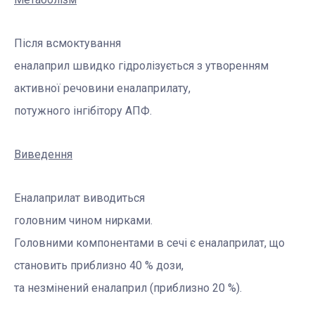
Після всмоктування
еналаприл швидко гідролізується з утворенням
активної речовини еналаприлату,
потужного інгібітору АПФ.
Виведення
Еналаприлат виводиться
головним чином нирками
.
Головними компонентами в сечі є еналаприлат, що
становить приблизно 40 % дози,
та незмінений еналаприл
(приблизно 20 %).