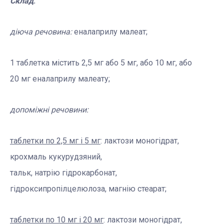
Склад
:
діюча речовина:
еналаприлу малеат
;
1
таблетка містить 2,5 мг або 5 мг, або 10 мг, або
20 мг еналаприлу малеату
;
допоміжні речовини:
таблетки по 2,5 мг і 5 мг
: лактози моногідрат,
крохмаль кукурудзяний,
тальк, натрію гідрокарбонат,
гідроксипропілцелюлоза, магнію стеарат;
таблетки по 10 мг і 20 мг
: лактози моногідрат,