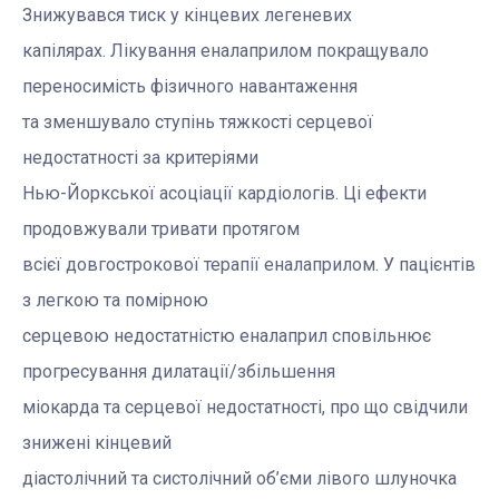
Знижувався тиск у кінцевих легеневих
капілярах. Лікування еналаприлом покращувало
переносимість фізичного навантаження
та зменшувало ступінь тяжкості серцевої
недостатності за критеріями
Нью-Йоркської асоціації кардіологів. Ці ефекти
продовжували тривати протягом
всієї довгострокової терапії еналаприлом. У пацієнтів
з легкою та помірною
серцевою недостатністю еналаприл сповільнює
прогресування дилатації/збільшення
міокарда та серцевої недостатності, про що свідчили
знижені кінцевий
діастолічний та систолічний об’єми лівого шлуночка