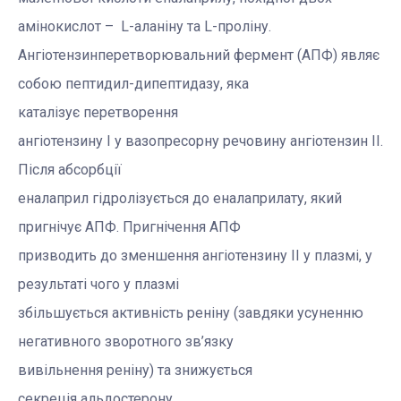
амінокислот – L-аланіну та L-проліну.
Ангіотензинперетворювальний фермент (АПФ) являє
собою пептидил-дипептидазу, яка
каталізує перетворення
ангіотензину I у вазопресорну речовину ангіотензин II
.
Після абсорбції
еналаприл гідролізується до еналаприлату, який
пригнічує АПФ. Пригнічення АПФ
призводить до зменшення ангіотензину II у плазмі, у
результаті чого у плазмі
збільшується активність реніну (завдяки усуненню
негативного зворотного зв’язку
вивільнення реніну) та
знижується
секреція альдостерону
.