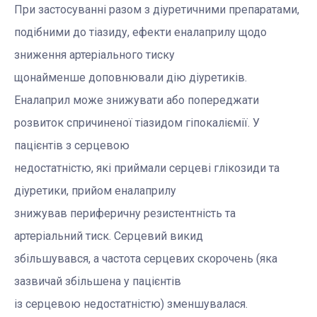
При застосуванні разом з діуретичними препаратами,
подібними до тіазиду, ефекти еналаприлу щодо
зниження артеріального тиску
щонайменше доповнювали дію діуретиків.
Еналаприл може знижувати або попереджати
розвиток спричиненої тіазидом гіпокаліємії. У
пацієнтів з серцевою
недостатністю, які приймали серцеві глікозиди та
діуретики, прийом еналаприлу
знижував периферичну резистентність та
артеріальний тиск. Серцевий викид
збільшувався, а частота серцевих скорочень (яка
зазвичай збільшена у пацієнтів
із серцевою недостатністю) зменшувалася.