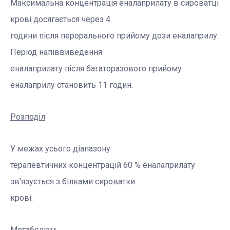
Максимальна концентрація еналаприлату в сироватці
крові досягається через 4
години після перорального прийому дози еналаприлу.
Період напіввиведення
еналаприлату після багаторазового прийому
еналаприлу становить 11 годин.
Розподіл
У межах усього діапазону
терапевтичних концентрацій 60 % еналаприлату
зв’язується з білками сироватки
крові.
Метаболізм