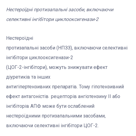
Нестероїдні протизапальні засоби, включаючи
селективні інгібітори циклооксигенази-2
Нестероїдні
протизапальні засоби (НПЗЗ), включаючи селективні
інгібітори циклооксигенази-2
(ЦОГ-2-інгібітори), можуть знижувати ефект
діуретиків та інших
антигіпертензивних препаратів. Тому гіпотензивний
ефект антагоністів рецепторів ангіотензину
II
або
інгібіторів АПФ може бути ослаблений
нестероїдними протизапальними засобами,
включаючи селективні інгібітори ЦОГ-2.