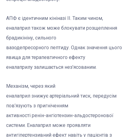
АПФ є ідентичним кініназі II. Таким чином,
еналаприл також може блокувати розщеплення
брадикініну, сильного
вазодепресорного пептиду. Однак значення цього
явища для терапевтичного ефекту
еналаприлу залишається нез’ясованим.
Механізм, через який
еналаприл знижує артеріальний тиск, передусім
пов’язують з пригніченням
активності ренін-ангіотензин-альдостеронової
системи. Еналаприл може проявляти
антигіпертензивний ефект навіть у пацієнтів з