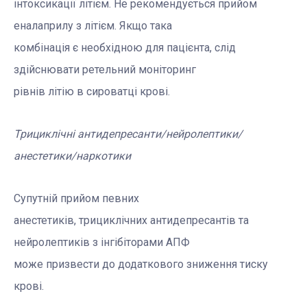
інтоксикації літієм. Не рекомендується прийом
еналаприлу з літієм. Якщо така
комбінація є необхідною для пацієнта, слід
здійснювати ретельний моніторинг
рівнів літію в сироватці крові.
Трициклічні антидепресанти/нейролептики/
анестетики/наркотики
Супутній прийом певних
анестетиків, трициклічних антидепресантів та
нейролептиків з інгібіторами АПФ
може призвести до додаткового зниження тиску
крові.