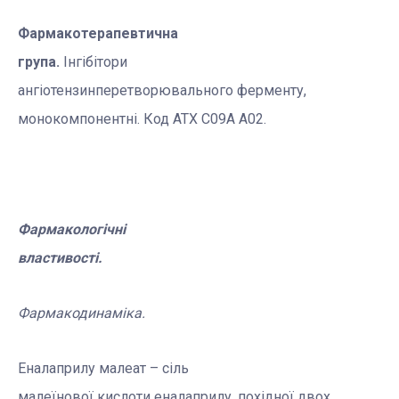
Фармакотерапевтична
група.
Інгібітори
ангіотензинперетворювального ферменту,
монокомпонентні. Код АТХ С09А А02.
Фармакологічні
властивості.
Фармакодинаміка.
Еналаприлу малеат – сіль
малеїнової кислоти еналаприлу, похідної двох