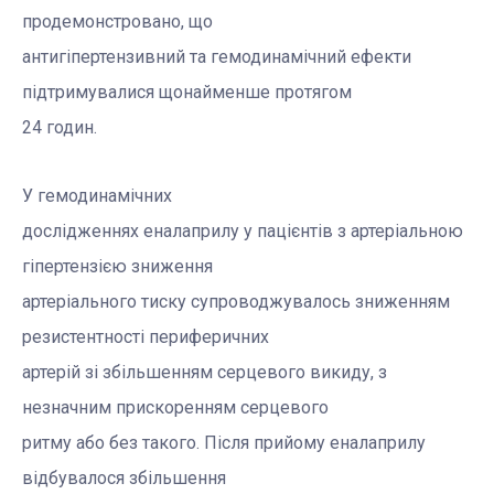
продемонстровано, що
антигіпертензивний та гемодинамічний ефекти
підтримувалися щонайменше протягом
24 годин.
У гемодинамічних
дослідженнях еналаприлу у пацієнтів з артеріальною
гіпертензією зниження
артеріального тиску супроводжувалось зниженням
резистентності периферичних
артерій зі збільшенням серцевого викиду, з
незначним прискоренням серцевого
ритму або без такого. Після прийому еналаприлу
відбувалося збільшення