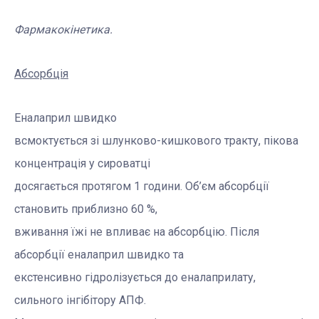
Фармакокінетика.
Абсорбція
Еналаприл швидко
всмоктується зі шлунково-кишкового тракту, пікова
концентрація у сироватці
досягається протягом 1 години. Об’єм абсорбції
становить приблизно 60 %,
вживання їжі не впливає на абсорбцію. Після
абсорбції еналаприл швидко та
екстенсивно гідролізується до еналаприлату,
сильного інгібітору АПФ.