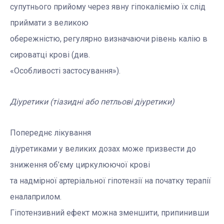
супутнього прийому через явну гіпокаліємію їх слід
приймати з великою
обережністю, регулярно визначаючи рівень калію в
сироватці крові (див.
«Особливості застосування»).
Діуретики (тіазидні або петльові діуретики)
Попереднє лікування
діуретиками у великих дозах може призвести до
зниження об’єму циркулюючої крові
та надмірної артеріальної гіпотензії на початку терапії
еналаприлом.
Гіпотензивний ефект можна зменшити, припинивши