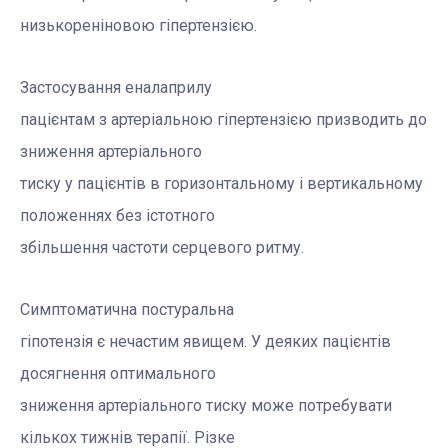
низькореніновою гіпертензією.
Застосування еналаприлу
пацієнтам з артеріальною гіпертензією призводить до
зниження артеріального
тиску у пацієнтів в горизонтальному і вертикальному
положеннях без істотного
збільшення частоти серцевого ритму.
Симптоматична постуральна
гіпотензія є нечастим явищем. У деяких пацієнтів
досягнення оптимального
зниження артеріального тиску може потребувати
кількох тижнів терапії. Різке