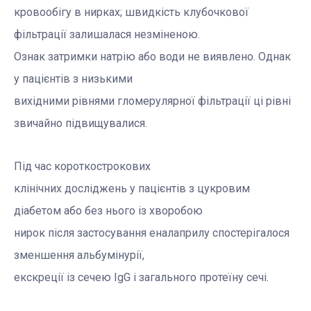
кровообігу в нирках; швидкість клубочкової
фільтрації залишалася незміненою.
Ознак затримки натрію або води не виявлено. Однак
у пацієнтів з низькими
вихідними рівнями гломерулярної фільтрації ці рівні
звичайно підвищувалися.
Під час короткострокових
клінічних досліджень у пацієнтів з цукровим
діабетом або без нього із хворобою
нирок після застосування еналаприлу спостерігалося
зменшення альбумінурії,
екскреції із сечею ІgG і загального протеїну сечі.