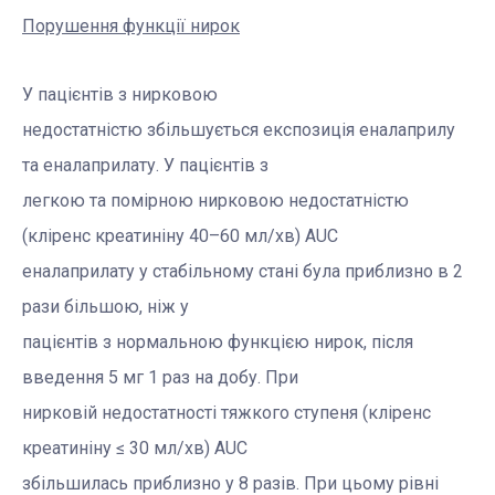
Порушення функції нирок
У пацієнтів з нирковою
недостатністю збільшується експозиція еналаприлу
та еналаприлату. У пацієнтів з
легкою та помірною нирковою недостатністю
(кліренс креатиніну 40–60 мл/хв) AUC
еналаприлату у стабільному стані була приблизно в 2
рази більшою, ніж у
пацієнтів з нормальною функцією нирок, після
введення 5 мг 1 раз на добу. При
нирковій недостатності тяжкого ступеня (кліренс
креатиніну
≤
30 мл/хв) AUC
збільшилась приблизно у 8 разів. При цьому рівні