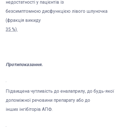
недостатності
у пацієнтів із
безсимптомною дисфункцією лівого шлуночка
(фракція викиду
35 %).
Протипоказання.
·
Підвищена чутливість до еналаприлу,
до будь-якої
допоміжної речовини
препарату або до
інших інгібіторів АПФ.
·