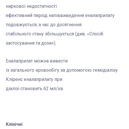
ниркової недостатності
ефективний період напіввиведення еналаприлату
подовжується, а час до досягнення
стабільного стану збільшується (див. «Спосіб
застосування та дози»).
Еналаприлат можна вивести
із загального кровообігу за допомогою гемодіалізу.
Кліренс еналаприлату при
діалізі становить 62 мл/хв.
Клінічні