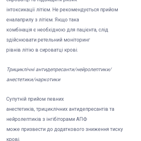
інтоксикації літієм. Не рекомендується прийом
еналаприлу з літієм. Якщо така
комбінація є необхідною для пацієнта, слід
здійснювати ретельний моніторинг
рівнів літію в сироватці крові.
Трициклічні антидепресанти/нейролептики/
анестетики/наркотики
Супутній прийом певних
анестетиків, трициклічних антидепресантів та
нейролептиків з інгібіторами АПФ
може призвести до додаткового зниження тиску
крові.