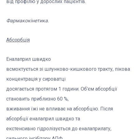
від профілю у дорослих пацієнтів.
Фармакокінетика.
Абсорбція
Еналаприл швидко
всмоктується зі шлунково-кишкового тракту, пікова
концентрація у сироватці
досягається протягом 1 години. Об’єм абсорбції
становить приблизно 60 %,
вживання їжі не впливає на абсорбцію. Після
абсорбції еналаприл швидко та
екстенсивно гідролізується до еналаприлату,
сильного інгібітору АПФ.