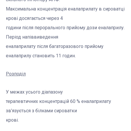
Максимальна концентрація еналаприлату в сироватці
крові досягається через 4
години після перорального прийому дози еналаприлу.
Період напіввиведення
еналаприлату після багаторазового прийому
еналаприлу становить 11 годин.
Розподіл
У межах усього діапазону
терапевтичних концентрацій 60 % еналаприлату
зв’язується з білками сироватки
крові.