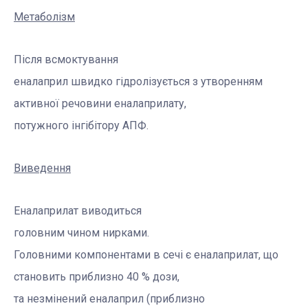
Метаболізм
Після всмоктування
еналаприл швидко гідролізується з утворенням
активної речовини еналаприлату,
потужного інгібітору АПФ.
Виведення
Еналаприлат виводиться
головним чином нирками
.
Головними компонентами в сечі є еналаприлат, що
становить приблизно 40 % дози,
та незмінений еналаприл
(приблизно