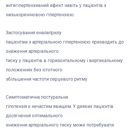
антигіпертензивний ефект навіть у пацієнтів з
низькореніновою гіпертензією.
Застосування еналаприлу
пацієнтам з артеріальною гіпертензією призводить до
зниження артеріального
тиску у пацієнтів в горизонтальному і вертикальному
положеннях без істотного
збільшення частоти серцевого ритму.
Симптоматична постуральна
гіпотензія є нечастим явищем. У деяких пацієнтів
досягнення оптимального
зниження артеріального тиску може потребувати