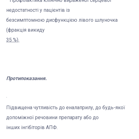
·
Профілактика
клінічно вираженої серцевої
недостатності
у пацієнтів із
безсимптомною дисфункцією лівого шлуночка
(фракція викиду
35 %).
Протипоказання.
·
Підвищена чутливість до еналаприлу,
до будь-якої
допоміжної речовини
препарату або до
інших інгібіторів АПФ.