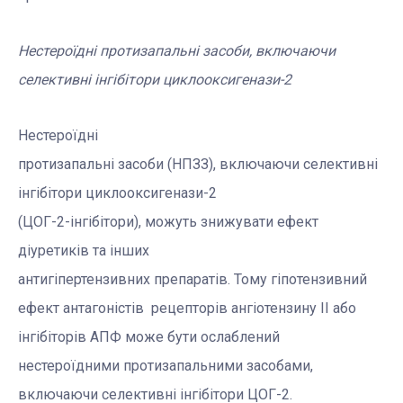
Нестероїдні протизапальні засоби, включаючи
селективні інгібітори циклооксигенази-2
Нестероїдні
протизапальні засоби (НПЗЗ), включаючи селективні
інгібітори циклооксигенази-2
(ЦОГ-2-інгібітори), можуть знижувати ефект
діуретиків та інших
антигіпертензивних препаратів. Тому гіпотензивний
ефект антагоністів рецепторів ангіотензину
II
або
інгібіторів АПФ може бути ослаблений
нестероїдними протизапальними засобами,
включаючи селективні інгібітори ЦОГ-2.