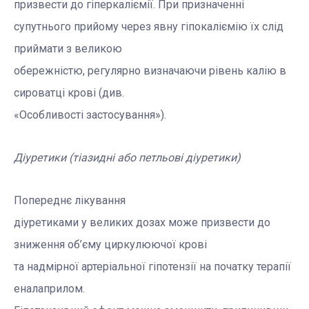
призвести до гіперкаліємії. При призначенні
супутнього прийому через явну гіпокаліємію їх слід
приймати з великою
обережністю, регулярно визначаючи рівень калію в
сироватці крові (див.
«Особливості застосування»).
Діуретики (тіазидні або петльові діуретики)
Попереднє лікування
діуретиками у великих дозах може призвести до
зниження об’єму циркулюючої крові
та надмірної артеріальної гіпотензії на початку терапії
еналаприлом.