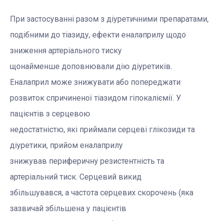
При застосуванні разом з діуретичними препаратами,
подібними до тіазиду, ефекти еналаприлу щодо
зниження артеріального тиску
щонайменше доповнювали дію діуретиків.
Еналаприл може знижувати або попереджати
розвиток спричиненої тіазидом гіпокаліємії. У
пацієнтів з серцевою
недостатністю, які приймали серцеві глікозиди та
діуретики, прийом еналаприлу
знижував периферичну резистентність та
артеріальний тиск. Серцевий викид
збільшувався, а частота серцевих скорочень (яка
зазвичай збільшена у пацієнтів