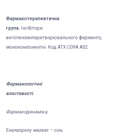
Фармакотерапевтична
група.
Інгібітори
ангіотензинперетворювального ферменту,
монокомпонентні. Код АТХ С09А А02.
Фармакологічні
властивості.
Фармакодинаміка.
Еналаприлу малеат – сіль