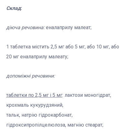
Склад
:
діюча речовина:
еналаприлу малеат
;
1
таблетка містить 2,5 мг або 5 мг, або 10 мг, або
20 мг еналаприлу малеату
;
допоміжні речовини:
таблетки по 2,5 мг і 5 мг
: лактози моногідрат,
крохмаль кукурудзяний,
тальк, натрію гідрокарбонат,
гідроксипропілцелюлоза, магнію стеарат;