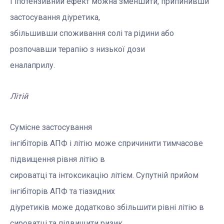
Гіпотензивний ефект можна зменшити, припинивши
застосування діуретика,
збільшивши споживання солі та рідини або
розпочавши терапію з низької дози
еналаприлу.
Літій
Сумісне застосування
інгібіторів АПФ і літію може спричинити тимчасове
підвищення рівня літію в
сироватці та інтоксикацію літієм. Супутній прийом
інгібіторів АПФ та тіазидних
діуретиків може додатково збільшити рівні літію в
сироватці та підвищити ризик