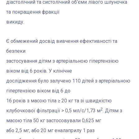
діастолічний та систолічний об’єми лівого шлуночка
та покращення фракції
викиду.
Є обмежений досвід вивчення ефективності та
безпеки
застосування дітям з артеріальною гіпертензією
віком від 6 років. У клінічне
дослідження було залучено 110 дітей з артеріальною
гіпертензією віком від 6 до
16 років з масою тіла ≥
20 кг
та зі швидкістю
2
клубочкової фільтрації > 0,5 мл/с/1,73 м
. Дітям з
масою тіла 50 кг
застосовували 0,625 мг
або 2,5 мг, або 20 мг еналаприлу 1 раз