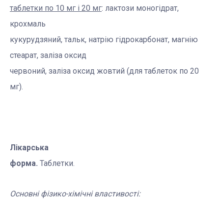
таблетки по 10 мг і 20 мг
: лактози моногідрат,
крохмаль
кукурудзяний, тальк, натрію гідрокарбонат, магнію
стеарат, заліза оксид
червоний, заліза оксид жовтий (для таблеток по 20
мг).
Лікарська
форма.
Таблетки.
Основні фізико-хімічні властивості: