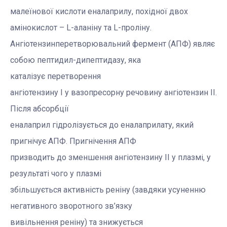
малеїнової кислоти еналаприлу, похідної двох
амінокислот – L-аланіну та L-проліну.
Ангіотензинперетворювальний фермент (АПФ) являє
собою пептидил-дипептидазу, яка
каталізує перетворення
ангіотензину I у вазопресорну речовину ангіотензин II
.
Після абсорбції
еналаприл гідролізується до еналаприлату, який
пригнічує АПФ. Пригнічення АПФ
призводить до зменшення ангіотензину II у плазмі, у
результаті чого у плазмі
збільшується активність реніну (завдяки усуненню
негативного зворотного зв’язку
вивільнення реніну) та
знижується