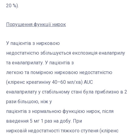
20 %).
Порушення функції нирок
У пацієнтів з нирковою
недостатністю збільшується експозиція еналаприлу
та еналаприлату. У пацієнтів з
легкою та помірною нирковою недостатністю
(кліренс креатиніну 40–60 мл/хв) AUC
еналаприлату у стабільному стані була приблизно в 2
рази більшою, ніж у
пацієнтів з нормальною функцією нирок, після
введення 5 мг 1 раз на добу. При
нирковій недостатності тяжкого ступеня (кліренс