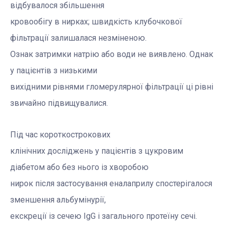
відбувалося збільшення
кровообігу в нирках; швидкість клубочкової
фільтрації залишалася незміненою.
Ознак затримки натрію або води не виявлено. Однак
у пацієнтів з низькими
вихідними рівнями гломерулярної фільтрації ці рівні
звичайно підвищувалися.
Під час короткострокових
клінічних досліджень у пацієнтів з цукровим
діабетом або без нього із хворобою
нирок після застосування еналаприлу спостерігалося
зменшення альбумінурії,
екскреції із сечею ІgG і загального протеїну сечі.