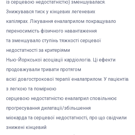
із серцевою недостатністю) зменшувалася.
Знижувався тиск у кінцевих легеневих
капілярах. Лікування еналаприлом покращувало
переносимість фізичного навантаження
та зменшувало ступінь тяжкості серцевої
недостатності за критеріями
Нью-Йоркської асоціації кардіологів. Ці ефекти
продовжували тривати протягом
всієї довгострокової терапії еналаприлом. У пацієнтів
з легкою та помірною
серцевою недостатністю еналаприл сповільнює
прогресування дилатації/збільшення
міокарда та серцевої недостатності, про що свідчили
знижені кінцевий