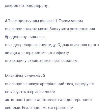
секреція альдостерону
.
АПФ є ідентичним кініназі II. Таким чином,
еналаприл також може блокувати розщеплення
брадикініну, сильного
вазодепресорного пептиду. Однак значення цього
явища для терапевтичного ефекту
еналаприлу залишається нез’ясованим.
Механізм, через який
еналаприл знижує артеріальний тиск, передусім
пов’язують з пригніченням
активності ренін-ангіотензин-альдостеронової
системи. Еналаприл може проявляти