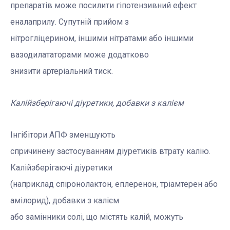
препаратів може посилити гіпотензивний ефект
еналаприлу. Супутній прийом з
нітрогліцерином, іншими нітратами або іншими
вазодилататорами може додатково
знизити артеріальний тиск.
Калійзберігаючі діуретики, добавки з калієм
Інгібітори АПФ зменшують
спричинену застосуванням діуретиків втрату калію.
Калійзберігаючі діуретики
(наприклад спіронолактон, еплеренон, тріамтерен або
амілорид), добавки з калієм
або замінники солі, що містять калій, можуть