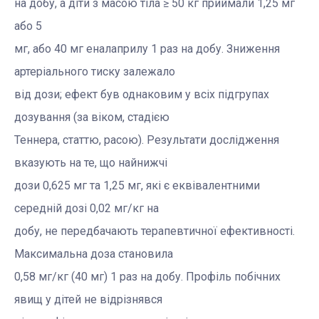
на добу, а діти з масою тіла ≥
50 кг
приймали 1,25 мг
або 5
мг, або 40 мг еналаприлу 1 раз на добу. Зниження
артеріального тиску залежало
від дози; ефект був однаковим у всіх підгрупах
дозування (за віком, стадією
Теннера, статтю, расою). Результати дослідження
вказують на те, що найнижчі
дози 0,625 мг та 1,25 мг, які є еквівалентними
середній дозі 0,02 мг/кг на
добу, не передбачають терапевтичної ефективності.
Максимальна доза становила
0,58 мг/кг (40 мг) 1 раз на добу. Профіль побічних
явищ у дітей не відрізнявся