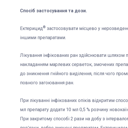
Спосіб застосування та дози.
®
Ектерицид
застосовувати місцево у нерозведеном
іншими препаратами.
Лікування інфікованих ран здійснювати шляхом 
накладанням марлевих серветок, змочених препар
до зникнення гнійного виділення, після чого проми
повного загоювання ран.
При лікуванні інфікованих опіків відкритим спо
мл препарату додати 10 мл 0,5 % розчину новокаї
При закритому способі 2 рази на добу з інтервал
пов’язки, добре змочені препаратом. Ектерицидо