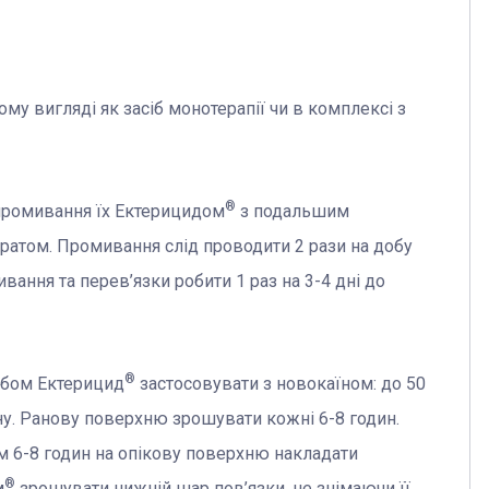
у вигляді як засіб монотерапії чи в комплексі з
®
промивання їх Ектерицидом
з подальшим
атом. Промивання слід проводити 2 рази на добу
вання та перев’язки робити 1 раз на 3-4 дні до
®
собом Ектерицид
застосовувати з новокаїном: до 50
ну. Ранову поверхню зрошувати кожні 6-8 годин.
ом 6-8 годин на опікову поверхню накладати
®
м
зрошувати нижній шар пов’язки, не знімаючи її.