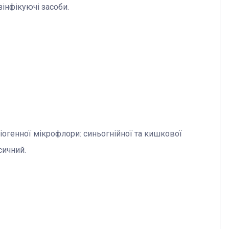
зінфікуючі засоби.
іогенної мікрофлори: синьогнійної та кишкової
сичний.