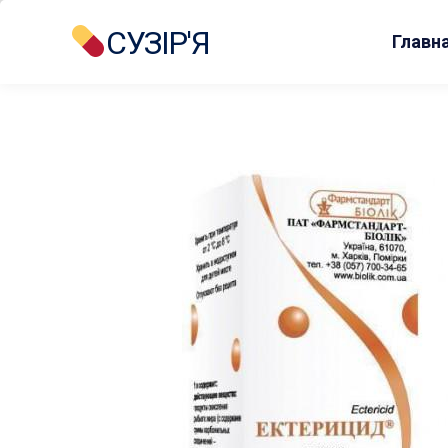
СУЗІР'Я
Главн