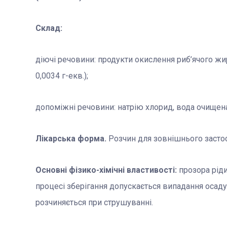
Склад:
діючі речовини: продукти окислення риб’ячого жи
0,0034 г-екв.);
допоміжні речовини: натрію хлорид, вода очищена
Лікарська форма.
Розчин для зовнішнього засто
Основні фізико-хімічні властивості:
прозора рід
процесі зберігання допускається випадання осаду
розчиняється при струшуванні.