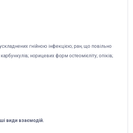
 ускладнених гнійною інфекцією; ран, що повільно
карбункулів; норицевих форм остеомієліту; опіків;
ші види взаємодій.