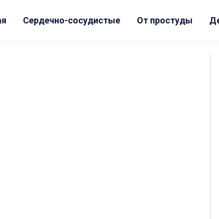
ая
Сердечно-сосудистые
От простуды
Д