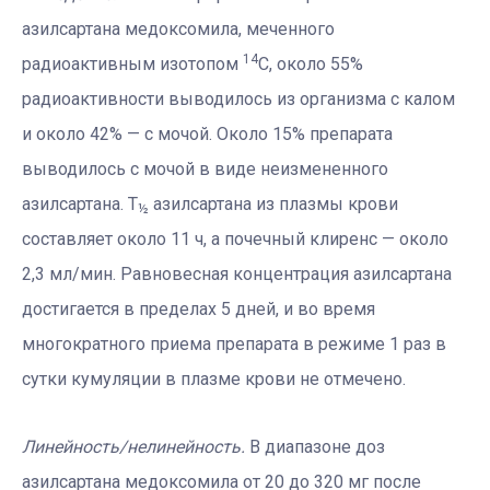
азилсартана медоксомила, меченного
14
радиоактивным изотопом
С, около 55%
радиоактивности выводилось из организма с калом
и около 42% — с мочой. Около 15% препарата
выводилось с мочой в виде неизмененного
азилсартана. Т
азилсартана из плазмы крови
½
составляет около 11 ч, а почечный клиренс — около
2,3 мл/мин. Равновесная концентрация азилсартана
достигается в пределах 5 дней, и во время
многократного приема препарата в режиме 1 раз в
сутки кумуляции в плазме крови не отмечено.
Линейность/нелинейность.
В диапазоне доз
азилсартана медоксомила от 20 до 320 мг после