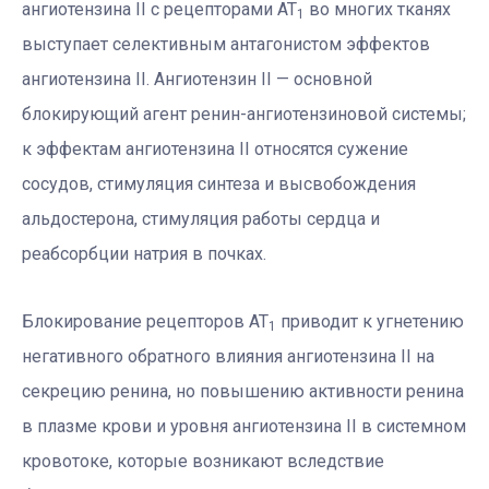
ангиотензина II с рецепторами АТ
во многих тканях
1
выступает селективным антагонистом эффектов
ангиотензина II. Ангиотензин II — основной
блокирующий агент ренин-ангиотензиновой системы;
к эффектам ангиотензина II относятся сужение
сосудов, стимуляция синтеза и высвобождения
альдостерона, стимуляция работы сердца и
реабсорбции натрия в почках.
Блокирование рецепторов АТ
приводит к угнетению
1
негативного обратного влияния ангиотензина II на
секрецию ренина, но повышению активности ренина
в плазме крови и уровня ангиотензина II в системном
кровотоке, которые возникают вследствие