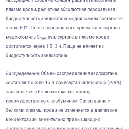
Абсорбция.
Исходя из концентраций азилсартана в
плазме крови, расчетная абсолютная пероральная
биодоступность азилсартана медоксомила составляет
около 60%. После перорального приема азилсартана
медоксомила C
азилсартана в плазме крови
max
достигается через 1,5–3 ч. Пища не влияет на
биодоступность азилсартана.
Распределение.
Объем распределения азилсартана
составляет около 16 л. Азилсартан интенсивно (>99%)
связывается с белками плазмы крови,
преимущественно с альбумином. Связывание с
белками плазмы крови не изменяется в диапазоне
концентраций, значительно превышающих
достигающиеся при применении в рекомендованных