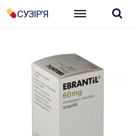
Menu
СУЗІР'Я