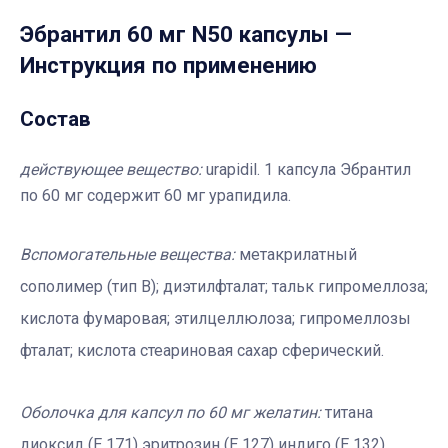
Эбрантил 60 мг N50 капсулы
—
Инструкция по применению
Состав
действующее вещество:
urapidil. 1 капсула Эбрантил
по 60 мг содержит 60 мг урапидила.
Вспомогательные вещества:
метакрилатный
сополимер (тип В); диэтилфталат; тальк гипромеллоза;
кислота фумаровая; этилцеллюлоза; гипромеллозы
фталат; кислота стеариновая сахар сферический.
Оболочка для капсул
по 60 мг желатин:
титана
диоксид (Е 171) эритрозин (Е 127) индиго (Е 132)