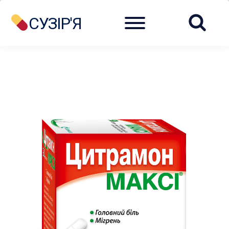
Menu
СУЗІР'Я