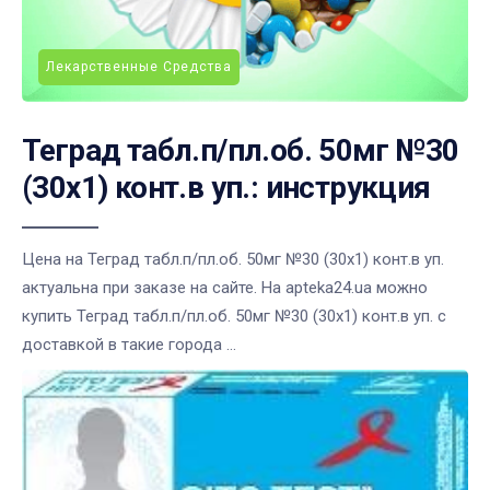
Лекарственные Средства
Теград табл.п/пл.об. 50мг №30
(30х1) конт.в уп.: инструкция
Цена на Теград табл.п/пл.об. 50мг №30 (30х1) конт.в уп.
актуальна при заказе на сайте. На apteka24.ua можно
купить Теград табл.п/пл.об. 50мг №30 (30х1) конт.в уп. с
доставкой в такие города ...