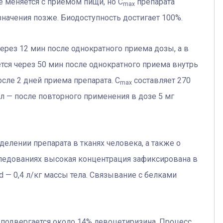
е меняется с приемом пищи, но С
препарата
mах
начения позже. Биодоступность достигает 100%.
ерез 12 мин после однократного приема дозы, а в
тся через 50 мин после однократного приема внутрь
осле 2 дней приема препарата. C
составляет 270
mах
л — после повторного применения в дозе 5 мг
делении препарата в тканях человека, а также о
следованиях высокая концентрация зафиксирована в
Vd — 0,4 л/кг массы тела. Связывание с белками
 подвергается около 14% левоцетиризина. Процесс