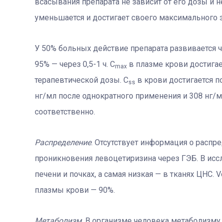
всасывания препарата не зависит от его дозы и н
уменьшается и достигает своего максимального з
У 50% больных действие препарата развивается ч
95% — через 0,5-1 ч. C
в плазме крови достигае
mах
терапевтической дозы. C
в крови достигается п
ss
нг/мл после однократного применения и 308 нг/м
соответственно.
Распределение
. Отсутствует информация о распре
проникновения левоцетиризина через ГЭБ. В ис
печени и почках, а самая низкая — в тканях ЦНС. 
плазмы крови — 90%.
Метаболизм
. В организме человека метаболизму