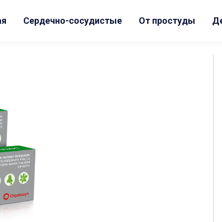
ая
Сердечно-сосудистые
От простуды
Д