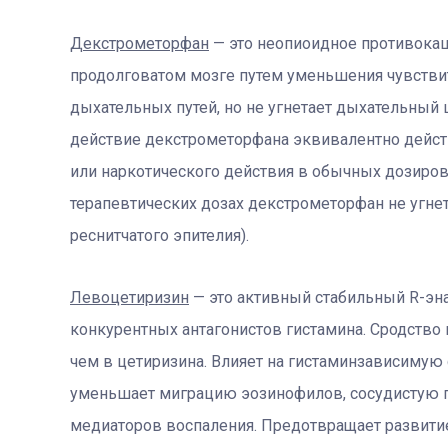
Декстрометорфан
— это неопиоидное противокаш
продолговатом мозге путем уменьшения чувстви
дыхательных путей, но не угнетает дыхательный
действие декстрометорфана эквивалентно дейст
или наркотического действия в обычных дозиров
терапевтических дозах декстрометорфан не угне
реснитчатого эпителия).
Левоцетиризин
— это активный стабильный R-эна
конкурентных антагонистов гистамина. Сродство 
чем в цетиризина. Влияет на гистаминзависимую
уменьшает миграцию эозинофилов, сосудистую 
медиаторов воспаления. Предотвращает развитие