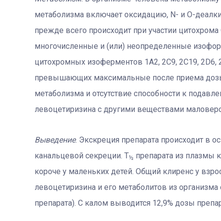
метаболизма включает оксидацию, N- и О-деалк
прежде всего происходит при участии цитохрома 
многочисленные и (или) неопределенные изофор
цитохромных изоферментов 1А2, 2С9, 2С19, 2D6, 2
превышающих максимальные после приема дозы 
метаболизма и отсутствие способности к подавл
левоцетиризина с другими веществами маловеро
Выведение
. Экскреция препарата происходит в о
канальцевой секреции. Т
препарата из плазмы кр
½
короче у маленьких детей. Общий клиренс у взро
левоцетиризина и его метаболитов из организма
препарата). С калом выводится 12,9% дозы препар