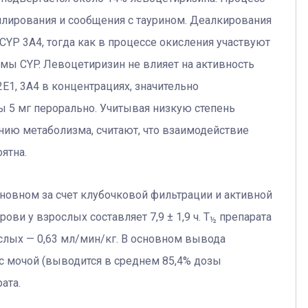
илирования и сообщения с таурином. Деалкирования
CYP 3А4, тогда как в процессе окисления участвуют
мы CYP. Левоцетиризин не влияет на активность
Е1, 3А4 в концентрациях, значительно
5 мг перорально. Учитывая низкую степень
ению метаболизма, считают, что взаимодействие
ятна.
сновном за счет клубочковой фильтрации и активной
ови у взрослых составляет 7,9 ± 1,9 ч. Т
препарата
½
слых — 0,63 мл/мин/кг. В основном вывода
 с мочой (выводится в среднем 85,4% дозы
ата.