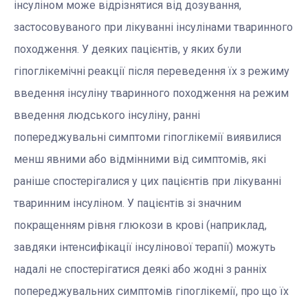
інсуліном може відрізнятися від дозування,
застосовуваного при лікуванні інсулінами тваринного
походження. У деяких пацієнтів, у яких були
гіпоглікемічні реакції після переведення їх з режиму
введення інсуліну тваринного походження на режим
введення людського інсуліну, ранні
попереджувальні симптоми гіпоглікемії виявилися
менш явними або відмінними від симптомів, які
раніше спостерігалися у цих пацієнтів при лікуванні
тваринним інсуліном. У пацієнтів зі значним
покращенням рівня глюкози в крові (наприклад,
завдяки інтенсифікації інсулінової терапії) можуть
надалі не спостерігатися деякі або жодні з ранніх
попереджувальних симптомів гіпоглікемії, про що їх