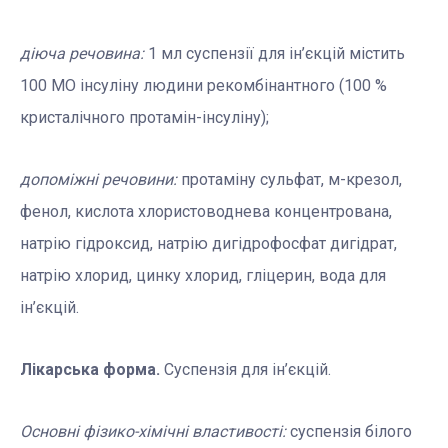
діюча речовина:
1 мл суспензії для ін’єкцій містить
100 МО інсуліну людини рекомбінантного (100 %
кристалічного протамін-інсуліну);
допоміжні речовини:
протаміну сульфат, м-крезол,
фенол, кислота хлористоводнева концентрована,
натрію гідроксид, натрію дигідрофосфат дигідрат,
натрію хлорид, цинку хлорид, гліцерин, вода для
ін’єкцій.
Лікарська форма.
Суспензія для ін’єкцій.
Основні фізико-хімічні властивості:
суспензія білого