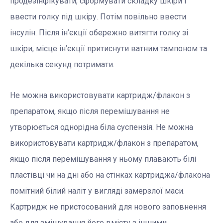
продезінфікувати, сформувати складку шкіри і
ввести голку під шкіру. Потім повільно ввести
інсулін. Після ін’єкції обережно витягти голку зі
шкіри, місце ін’єкції притиснути ватним тампоном та
декілька секунд потримати.
Не можна використовувати картридж/флакон з
препаратом, якщо після перемішування не
утворюється однорідна біла суспензія. Не можна
використовувати картридж/флакон з препаратом,
якщо після перемішування у ньому плавають білі
пластівці чи на дні або на
стінках картриджа/флакона
помітний білий наліт у вигляді замерзлої маси.
Картридж не пристосований для нового заповнення
або для змішування його вмісту з іншими