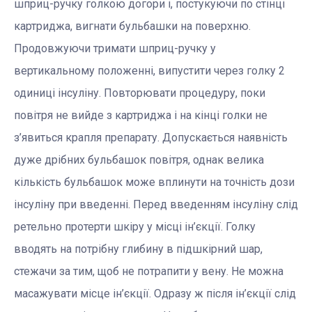
шприц-ручку голкою догори і, постукуючи по стінці
картриджа, вигнати бульбашки на поверхню.
Продовжуючи тримати шприц-ручку у
вертикальному положенні, випустити через голку 2
одиниці інсуліну. Повторювати процедуру, поки
повітря не вийде з картриджа і на кінці голки не
з’явиться крапля препарату. Допускається наявність
дуже дрібних бульбашок повітря, однак велика
кількість бульбашок може вплинути на точність дози
інсуліну при введенні. Перед введенням інсуліну слід
ретельно протерти шкіру у місці ін’єкції. Голку
вводять на потрібну глибину в підшкірний шар,
стежачи за тим, щоб не потрапити у вену. Не можна
масажувати місце ін’єкції. Одразу ж після ін’єкції слід