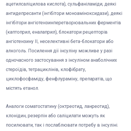
ацетилсаліцилова кислота),
сульфаніламіди,
деякі
антидепресанти (інгібітори моноаміноксидази), деякі
інгібітори ангіотензинперетворювальних ферментів
(каптоприл, еналаприл), блокатори рецепторів
ангіотензину II, неселективні бета-блокатори або
алкоголь.
Посилення дії інсуліну можливе у разі
одночасного застосування з інсуліном анаболічних
стероїдів, тетрациклінів, клофібрату,
циклофосфаміду, фенфлураміну, препаратів, що
містять етанол.
Аналоги соматостатину (октреотид, ланреотид),
клонідин, резерпін або саліцилати
можуть як
посилювати, так і послаблювати потребу в інсуліні.