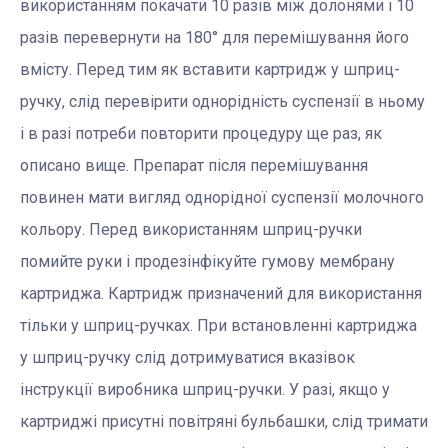
використанням покачати 10 разів між долонями і 10
разів перевернути на 180° для перемішування його
вмісту. Перед тим як вставити картридж у шприц-
ручку, слід перевірити однорідність суспензії в ньому
і в разі потреби повторити процедуру ще раз, як
описано вище. Препарат після перемішування
повинен мати вигляд однорідної суспензії молочного
кольору. Перед використанням шприц-ручки
помийте руки і продезінфікуйте гумову мембрану
картриджа. Картридж призначений для використання
тільки у шприц-ручках. При встановленні картриджа
у шприц-ручку слід дотримуватися вказівок
інструкції виробника шприц-ручки. У разі, якщо у
картриджі присутні повітряні бульбашки, слід тримати