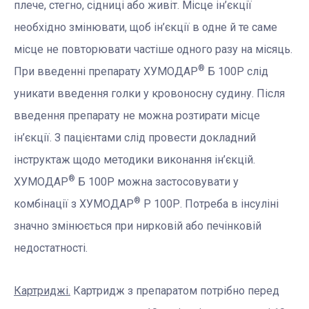
плече, стегно, сідниці або живіт. Місце ін’єкції
необхідно змінювати, щоб ін’єкції в одне й те саме
місце не повторювати частіше одного разу на місяць.
®
При введенні препарату ХУМОДАР
Б 100Р слід
уникати введення голки у кровоносну судину.
Після
введення препарату не можна розтирати місце
ін’єкції. З пацієнтами слід провести докладний
інструктаж щодо методики виконання ін’єкцій.
®
ХУМОДАР
Б 100Р можна застосовувати у
®
комбінації з ХУМОДАР
Р 100Р. Потреба в інсуліні
значно змінюється при нирковій або печінковій
недостатності.
Картриджі.
Картридж з препаратом потрібно перед