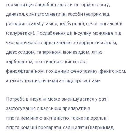
гормони щитоподібної залози та
гормон росту,
даназол,
симпатоміметичні засоби (наприклад,
ритодрин, сальбутамол, тербуталін)
,
сечогінні засоби
(салуретики).
Послаблення дії інсуліну можливе під
час одночасного призначення з хлорпротиксеном,
діазоксидом, гепарином, ізоніазидом, літію
карбонатом, нікотиновою кислотою,
фенолфталеїном, похідними фенотіазину, фенітоїном,
а також трициклічними антидепресантами.
Потреба в інсуліні може зменшуватися у разі
застосування лікарських препаратів з
гіпоглікемічною активністю, таких як оральні
гіпоглікемічні препарати, саліцилати (наприклад,