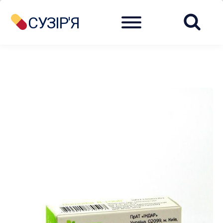
Menu
СУЗІР'Я