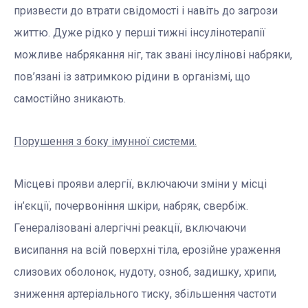
призвести до втрати свідомості і навіть до загрози
життю. Дуже рідко у перші тижні інсулінотерапії
можливе набрякання ніг, так звані інсулінові набряки,
пов’язані із затримкою рідини в організмі, що
самостійно зникають.
Порушення з боку імунної системи.
Місцеві прояви алергії, включаючи зміни у місці
ін’єкції, почервоніння шкіри, набряк, свербіж.
Генералізовані алергічні реакції, включаючи
висипання на всій поверхні тіла, ерозійне ураження
слизових оболонок, нудоту, озноб, задишку, хрипи,
зниження артеріального тиску, збільшення частоти