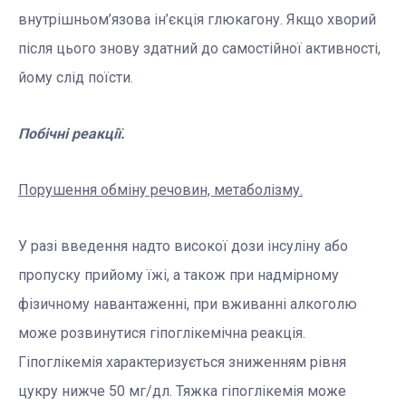
внутрішньом’язова ін’єкція глюкагону. Якщо хворий
після цього знову здатний до самостійної активності,
йому слід поїсти.
Побічні реакції.
Порушення обміну речовин, метаболізму.
У разі введення надто високої дози інсуліну або
пропуску прийому їжі, а також при надмірному
фізичному навантаженні, при вживанні алкоголю
може розвинутися гіпоглікемічна реакція.
Гіпоглікемія характеризується зниженням рівня
цукру нижче 50 мг/дл. Тяжка гіпоглікемія може