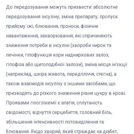
До передозування можуть призвести: абсолютне
передозування інсуліну, зміна препарату, пропуск
прийому їжі, блювання, проноси, фізичне
навантаження, захворювання, які спричиняють
зниження потреби в інсуліні (хвороби нирок та
печінки, гіпофункція кори надниркових залоз,
гіпофіза або щитоподібної залози), зміна місця ін’єкції
(наприклад, шкіра живота, передпліччя, стегна), а
також взаємодія інсуліну з іншими засобами, що
призводять до різкого зниження рівня цукру в крові.
Проявами гіпоглікемії є апатія, сплутаність
свідомості, відчуття серцебиття, головний біль,
збільшення інтенсивності потовиділення та
блювання. Якщо хворий, який страждає на діабет,