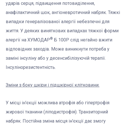
ударів серця, підвищення потовиділення,
анафілактичний шок, ангіоневротичний набряк. Тяжкі
випадки генералізованої алергії небезпечні для
життя. У деяких виняткових випадках тяжкої форми
®
алергії на ХУМОДАР
Б 100Р слід негайно вжити
відповідних заходів. Може виникнути потреба у
заміні інсуліну або у десенсибілізуючій терапії.
Інсулінорезистентність.
Зміни з боку шкіри і підшкірної клітковини.
У місці ін’єкції можлива атрофія або гіпертрофія
жирової тканини (ліподистрофія). Транзиторний
набряк. Постійна зміна місця ін’єкції дає змогу