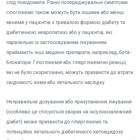
слід повідомити. Ранні попереджувальні симптоми
гіпоглікемії також можуть бути іншими або менш
явними у пацієнтів з тривалою формою діабету та
діабетичною невропатією або у пацієнтів, які
паралельно із застосовуваним лікуванням
приймають інші медичні препарати, наприклад, бета-
блокатори. Гіпоглікемія або гіперглікемічні реакції,
які не було скориговано, можуть призвести до втрати
свідомості, коми або летального наслідку.
Неправильне дозування або призупинення лікування
(особливо це стосується хворих на інсулінозалежний
діабет) може призвести до гіперглікемії та
потенційно летального діабетичного кетоацидозу.