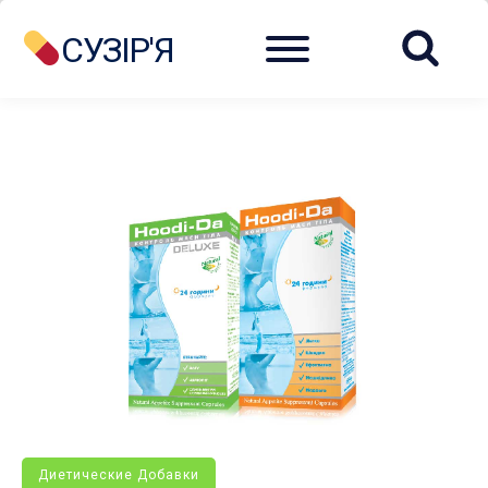
Menu
СУЗІР'Я
Диетические Добавки