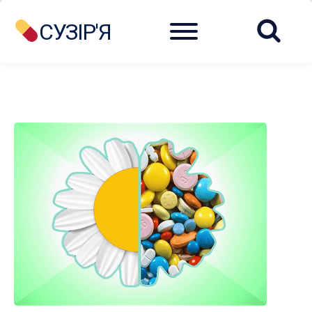
Menu
СУЗІР'Я