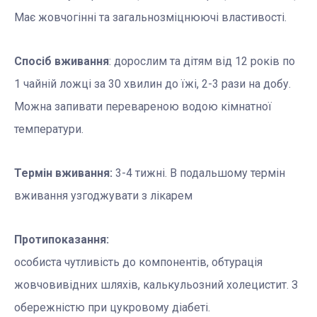
Має жовчогінні та загальнозміцнюючі властивості.
Спосіб вживання
: дорослим та дітям від 12 років по
1 чайній ложці за 30 хвилин до їжі, 2-3 рази на добу.
Можна запивати перевареною водою кімнатної
температури.
Термін вживання:
3-4 тижні. В подальшому термін
вживання узгоджувати з лікарем
Протипоказання:
особиста чутливість до компонентів, обтурація
жовчовивідних шляхів, калькульозний холецистит. З
обережністю при цукровому діабеті.