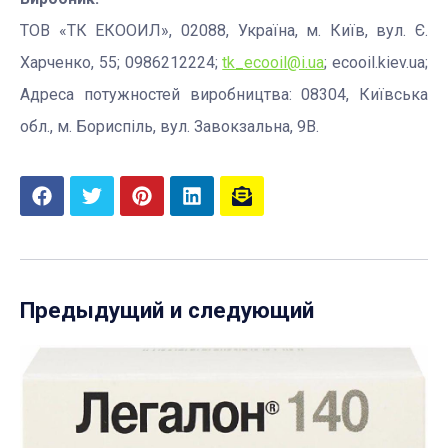
ТОВ «ТК ЕКООИЛ», 02088, Україна, м. Київ, вул. Є.
Харченко, 55; 0986212224;
tk_ecooil@i.ua
; ecooil.kiev.ua;
Адреса потужностей виробництва: 08304, Київська
обл., м. Бориспіль, вул. Завокзальна, 9В.
Предыдущий и следующий