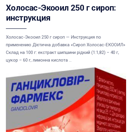
Холосас-Экооил 250 г сироп:
инструкция
Холосас-Экооил 250 г сироп — Инструкция по
применению Дієтична добавка «Сироп Холосас-ЕКООИЛ»
Склад на 100 г: екстракт шипшини рідкий (1:1,82) – 40 г,
цукор – 60 г, лимонна кислота ...