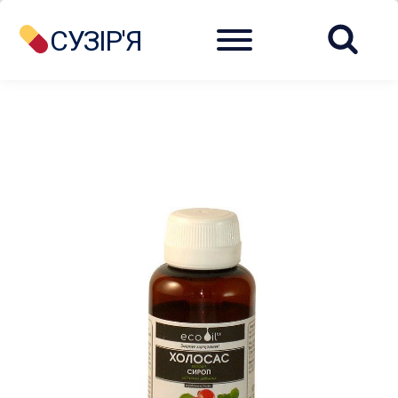
Menu
СУЗІР'Я