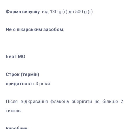
Форма випуску
: від 130 g (г) до 500 g (г).
Не є лікарським засобом.
Без ГМО
Строк
(термін)
придатності
: 3 роки.
Після відкривання флакона зберігати не більше 2
тижнів.
Виробник
: