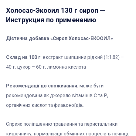
Холосас-Экооил 130 г сироп
—
Инструкция по применению
Дієтична добавка «Сироп Холосас-ЕКООИЛ»
Склад на 100 г
: екстракт шипшини рідкий (1:1,82) –
40 г, цукор – 60 г, лимонна кислота
Рекоменд
ації до споживання
: може бути
рекомендована як джерело вітамінів С та Р,
органічних кислот та флавоноїдів.
Сприяє поліпшенню травлення та перистальтики
кишечнику, нормалізації обмінних процесів в печінці.