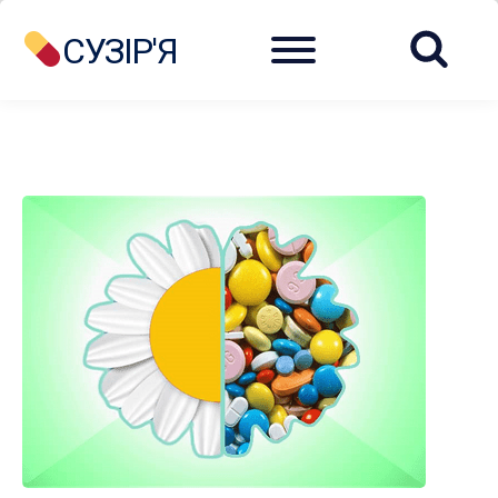
Menu
СУЗІР'Я