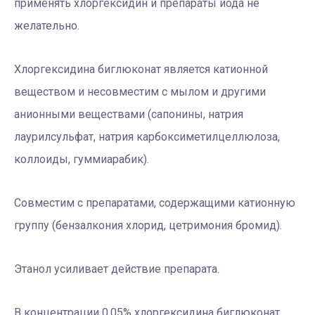
применять хлоргексидин и препараты йода не
желательно.
Хлоргексидина биглюконат является катионной
веществом и несовместим с мылом и другими
анионными веществами (сапонины, натрия
лаурилсульфат, натрия карбоксиметилцеллюлоза,
коллоиды, гуммиарабик).
Совместим с препаратами, содержащими катионную
группу (бензалкония хлорид, цетримония бромид).
Этанол усиливает действие препарата.
В концентрации 0,05% хлоргексидина биглюконат