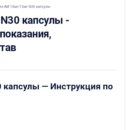
л-АМ 10мг/10мг N30 капсулы
N30 капсулы -
 показания,
став
0 капсулы
— Инструкция по