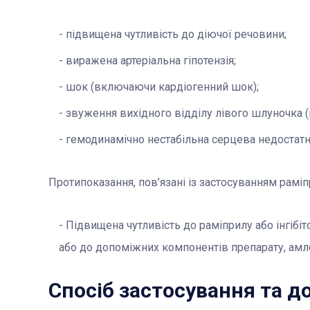
підвищена чутливість до діючої речовини;
виражена артеріальна гіпотензія;
шок (включаючи кардіогенний шок);
звуження вихідного відділу лівого шлуночка (
гемодинамічно нестабільна серцева недостатні
Протипоказання, пов’язані із застосуванням рамі
Підвищена чутливість до раміприлу або інгіб
або до допоміжних компонентів препарату, амло
Спосіб застосування та д