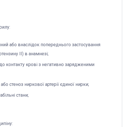
рилу:
ичний або внаслідок попереднього застосування
отензину ІІ) в анамнезі;
до контакту крові з негативно зарядженими
або стеноз ниркової артерії єдиної нирки;
абільні стани;
ипіну: