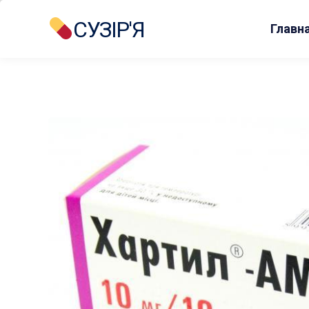
СУЗІР'Я
Главн