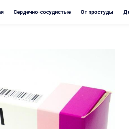
ая
Сердечно-сосудистые
От простуды
Д