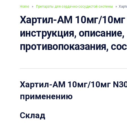
Home
»
Препараты для сердечно-сосудистой системы
» Харти
Хартил-АМ 10мг/10мг 
инструкция, описание,
противопоказания, со
Хартил-АМ 10мг/10мг N3
применению
Склад