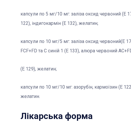
капсули по 5 мг/10 мг: заліза оксид червоний (Е 17
122), індигокармін (Е 132), желатин;
капсули по 10 мг/5 мг: заліза оксид червоний(Е 17
FCF+FD та С синій 1 (Е 133), алюра червоний AC+F
(Е 129), желатин;
капсули по 10 мг/10 мг: азорубін, кармоїзин (Е 122)
желатин.
Лікарська форма