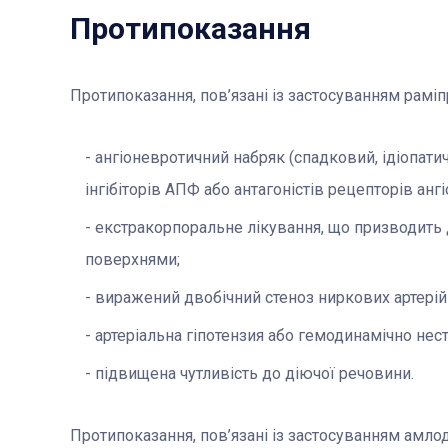
Протипоказання
Протипоказання, пов’язані із застосуванням раміп
ангіоневротичний набряк (спадковий, ідіопат
інгібіторів АПФ або антагоністів рецепторів ангі
екстракорпоральне лікування, що призводить 
поверхнями;
виражений двобічний стеноз ниркових артерій 
артеріальна гіпотензия або гемодинамічно нест
підвищена чутливість до діючої речовини.
Протипоказання, пов’язані із застосуванням амлод