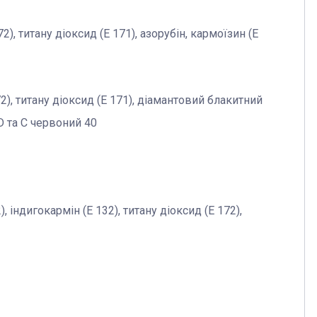
2), титану діоксид (Е 171), азорубін, кармоїзин (Е
2), титану діоксид (Е 171), діамантовий блакитний
D та C червоний 40
, індигокармін (Е 132), титану діоксид (Е 172),