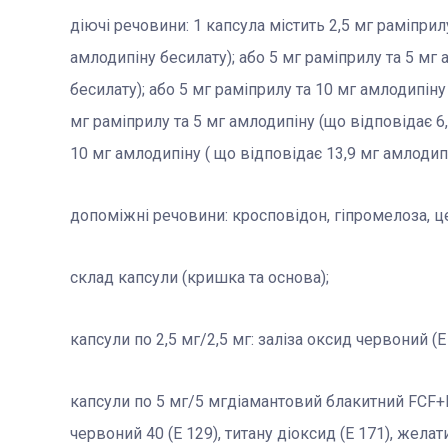
діючі речовини: 1 капсула містить 2,5 мг раміприл
амлодипіну бесилату); або 5 мг раміприлу та 5 мг
бесилату); або 5 мг раміприлу та 10 мг амлодипіну
мг раміприлу та 5 мг амлодипіну (що відповідає 6,
10 мг амлодипіну ( що відповідає 13,9 мг амлодипі
допоміжні речовини: кросповідон, гіпромелоза, ц
склад капсули (кришка та основа);
капсули по 2,5 мг/2,5 мг: заліза оксид червоний (Е 
капсули по 5 мг/5 мгдіамантовий блакитний FCF+FD
червоний 40 (Е 129), титану діоксид (Е 171), желат