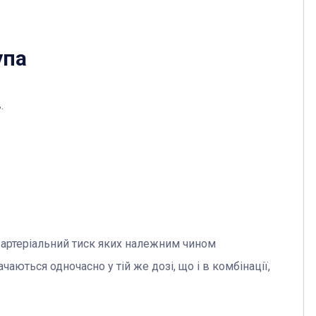
упа
.
в, артеріальний тиск яких належним чином
ються одночасно у тій же дозі, що і в комбінації,