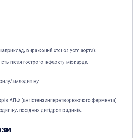
наприклад, виражений стеноз устя аорти);
сть після гострого інфаркту міокарда.
прилу/амлодипіну:
іторів АПФ (ангіотензинперетворюючого фермента)
дипіну, похідних дигідропіридинів.
ози