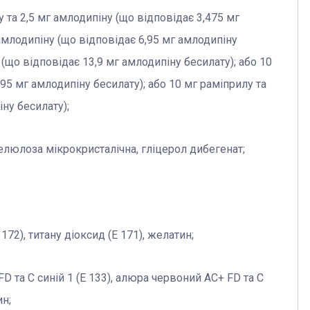
у та 2,5 мг амлодипіну (що відповідає 3,475 мг
 амлодипіну (що відповідає 6,95 мг амлодипіну
 (що відповідає 13,9 мг амлодипіну бесилату); або 10
95 мг амлодипіну бесилату); або 10 мг раміприлу та
ну бесилату);
елюлоза мікрокристалічна, гліцерол дибегенат;
172), титану діоксид (Е 171), желатин;
 та С синій 1 (Е 133), алюра червоний AC+ FD та C
ин;