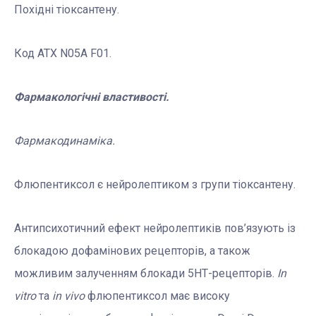
Похідні тіоксантену.
Код АТХ N05A F01.
Фармакологічні властивості.
Фармакодинаміка
.
Флюпентиксол є нейролептиком з групи тіоксантену.
Антипсихотичний ефект нейролептиків пов’язують із
блокадою дофамінових рецепторів, а також
можливим залученням блокади 5НТ-рецепторів.
In
vitro
та
in
vivo
флюпентиксол має високу