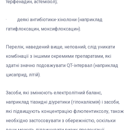
терфенадин, астемізол);
· деякі антибіотики-хінолони (наприклад
гатифлоксацин, моксифлоксацин).
Перелік, наведений вище, неповний, слід уникати
комбінації з іншими окремими препаратами, які
здатні значно подовжувати QT-інтервал (наприклад
цисаприд, літій).
Засоби, які змінюють електролітний баланс,
наприклад тіазидні діуретики (гіпокаліємія) і засоби,
які підвищують концентрацію флюпентиксолу, також
необхідно застосовувати з обережністю, оскільки
вони можуть підвищувати ризик пролонгації