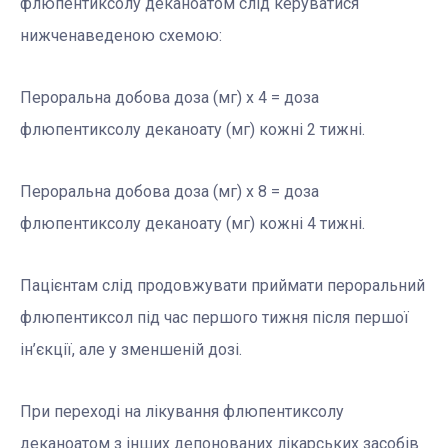
флюпентиксолу деканоатом слід керуватися
нижченаведеною схемою:
Пероральна добова доза (мг) х 4 = доза
флюпентиксолу деканоату (мг) кожні 2 тижні.
Пероральна добова доза (мг) х 8 = доза
флюпентиксолу деканоату (мг) кожні 4 тижні.
Пацієнтам слід продовжувати приймати пероральний
флюпентиксол під час першого тижня після першої
ін’єкції, але у зменшеній дозі.
При переході на лікування флюпентиксолу
деканоатом з інших депонованих лікарських засобів