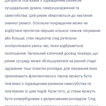
Депресія пов’язана з підвищеним ризиком
суїцидальних думок, самоушкодження та
самогубства. Цей ризик зберігається до настання
значної ремісії. Оскільки покращення може не
відбутися протягом перших кількох тижнів лікування
або більше, стан пацієнтів слід ретельно
контролювати увесь час, поки відбувається
поліпшення. Загальний клінічний досвід показує, що
ризик суїциду може збільшуватися на ранній стадії
одужання. Інші психічні розлади, для лікування яких
призначають флюпентиксол, також можуть бути
пов’язані з підвищеним ризиком самогубства та
пов’язаних із цим подій. Крім того, ці стани можуть
бути коморбідними з депресивним розладом. Слід