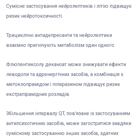
Сумісне застосування нейролептиків і літію підвищує
ризик нейротоксичності.
Трициклічні антидепресанти та нейролептики
взаємно пригнічують метаболізм один одного.
Флюпентиксолу деканоат може знижувати ефекти
леводопи та адренергічних засобів, а комбінація з
метоклопрамідом і піперазином підвищує ризик
екстрапірамідних розладів.
Збільшення інтервалу QT, пов’язане із застосуванням
антипсихотичних засобів, може загостритися завдяки
сумісному застосуванню інших засобів, здатних