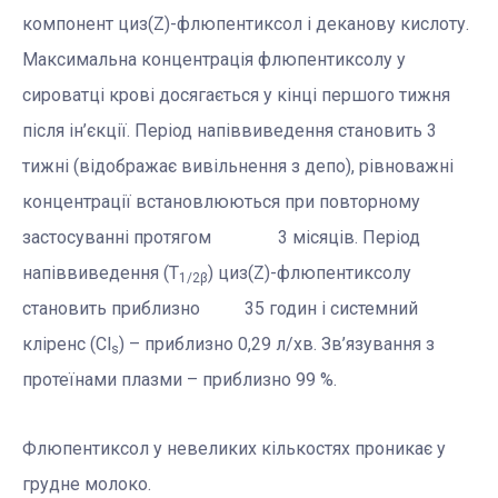
компонент циз(Z)-флюпентиксол і деканову кислоту.
Максимальна концентрація флюпентиксолу у
сироватці крові досягається у кінці першого тижня
після ін’єкції. Період напіввиведення становить 3
тижні (відображає вивільнення з депо), рівноважні
концентрації встановлюються при повторному
застосуванні протягом 3 місяців. Період
напіввиведення (Т
) циз(Z)-флюпентиксолу
1/2β
становить приблизно 35 годин і системний
кліренс (Cl
) – приблизно 0,29 л/хв. Зв’язування з
s
протеїнами плазми – приблизно 99 %.
Флюпентиксол у невеликих кількостях проникає у
грудне молоко.