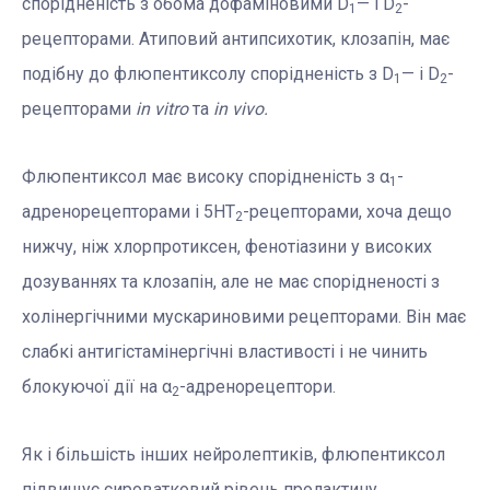
спорідненість з обома дофаміновими D
— і D
-
1
2
рецепторами. Атиповий антипсихотик, клозапін, має
подібну до флюпентиксолу спорідненість з D
— і D
-
1
2
рецепторами
in
vitro
та
in
vivo.
Флюпентиксол має високу спорідненість з α
-
1
адренорецепторами і 5НТ
-рецепторами, хоча дещо
2
нижчу, ніж хлорпротиксен, фенотіазини у високих
дозуваннях та клозапін, але не має спорідненості з
холінергічними мускариновими рецепторами. Він має
слабкі антигістамінергічні властивості і не чинить
блокуючої дії на α
-адренорецептори.
2
Як і більшість інших нейролептиків, флюпентиксол
підвищує сироватковий рівень пролактину.