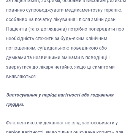
за пацієнтами і, зокрема, особами з високим ризиком
повинно супроводжувати медикаментозну терапію,
особливо на початку лікування і після зміни дози.
Пацієнтів (та їх доглядачів) потрібно попередити про
необхідність стежити за будь-яким клінічним
погіршенням, суїцидальною поведінкою або
думками та незвичними змінами в поведінці і
звернутися до лікаря негайно, якщо ці симптоми
виявляються.
Застосування у період вагітності або годування
груддю.
Флюпентиксолу деканоат не слід застосовувати у
період вагітності, якщо тільки очікувана користь для