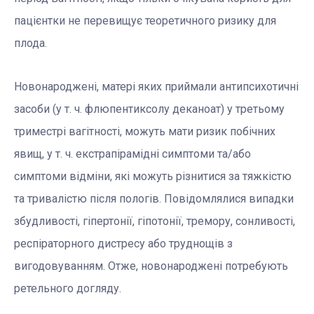
пацієнтки не перевищує теоретичного ризику для
плода.
Новонароджені, матері яких приймали антипсихотичні
засоби (у т. ч. флюпентиксолу деканоат) у третьому
триместрі вагітності, можуть мати ризик побічних
явищ, у т. ч. екстрапірамідні симптоми та/або
симптоми відміни, які можуть різнитися за тяжкістю
та тривалістю після пологів. Повідомлялися випадки
збудливості, гіпертонії, гіпотонії, тремору, сонливості,
респіраторного дистресу або труднощів з
вигодовуванням. Отже, новонароджені потребують
ретельного догляду.