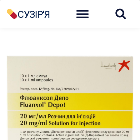
Menu
СУЗІР'Я