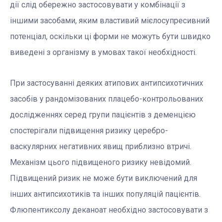
дії слід обережно застосовувати у комбінації з
іншими засобами, яким властивий мієлосупресивний
потенціал, оскільки ці форми не можуть бути швидко
виведені з організму в умовах такої необхідності.
При застосуванні деяких атипових антипсихотичних
засобів у рандомізованих плацебо-контрольованих
дослідженнях серед групи пацієнтів з деменцією
спостерігали підвищення ризику церебро-
васкулярних негативних явищ приблизно втричі.
Механізм цього підвищеного ризику невідомий.
Підвищений ризик не може бути виключений для
інших антипсихотиків та інших популяцій пацієнтів.
Флюпентиксолу деканоат необхідно застосовувати з