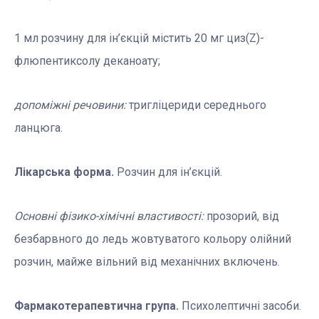
1 мл розчину для ін’єкцій містить 20 мг циз(Z)-
флюпентиксолу деканоату;
допоміжні речовини:
тригліцериди середнього
ланцюга.
Лікарська форма.
Розчин для ін’єкцій.
Основні фізико-хімічні властивості:
прозорий, від
безбарвного до ледь жовтуватого кольору олійний
розчин, майже вільний від механічних включень.
Фармакотерапевтична
група.
Психолептичні засоби.