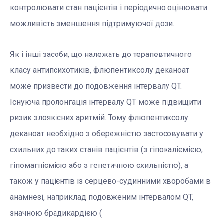
контролювати стан пацієнтів і періодично оцінювати
можливість зменшення підтримуючої дози.
Як і інші засоби, що належать до терапевтичного
класу антипсихотиків, флюпентиксолу деканоат
може призвести до подовження інтервалу QT.
Існуюча пролонгація інтервалу QT може підвищити
ризик злоякісних аритмій. Тому флюпентиксолу
деканоат необхідно з обережністю застосовувати у
схильних до таких станів пацієнтів (з гіпокаліємією,
гіпомагніємією або з генетичною схильністю), а
також у пацієнтів із серцево-судинними хворобами в
анамнезі, наприклад подовженим інтервалом QT,
значною брадикардією (