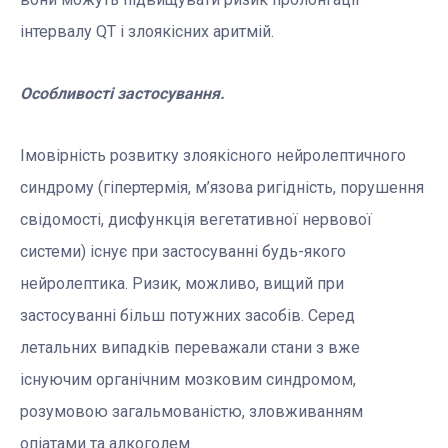
інтервалу QT і злоякісних аритмій.
Особливості застосування.
Імовірність розвитку злоякісного нейролептичного
синдрому (гіпертермія, м’язова ригідність, порушення
свідомості, дисфункція вегетативної нервової
системи) існує при застосуванні будь-якого
нейролептика. Ризик, можливо, вищий при
застосуванні більш потужних засобів. Серед
летальних випадків переважали стани з вже
існуючим органічним мозковим синдромом,
розумовою загальмованістю, зловживанням
опіатами та алкоголем.