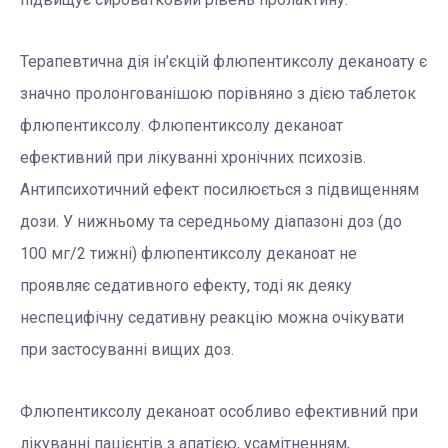
Терапевтична дія ін’єкцій флюпентиксолу деканоату є
значно пролонгованішою порівняно з дією таблеток
флюпентиксолу. Флюпентиксолу деканоат
ефективний при лікуванні хронічних психозів.
Антипсихотичний ефект посилюється з підвищенням
дози. У нижньому та середньому діапазоні доз (до
100 мг/2 тижні) флюпентиксолу деканоат не
проявляє седативного ефекту, тоді як деяку
неспецифічну седативну реакцію можна очікувати
при застосуванні вищих доз.
Флюпентиксолу деканоат особливо ефективний при
лікуванні пацієнтів з апатією, усамітненням,