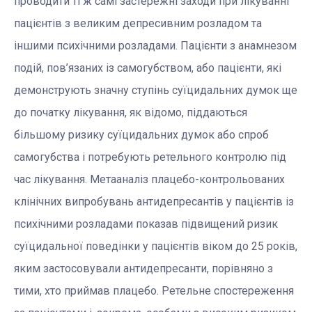
проводити ті ж самі застережні заходи при лікуванні
пацієнтів з великим депресивним розладом та
іншими психічними розладами. Пацієнти з анамнезом
подій, пов’язаних із самогубством, або пацієнти, які
демонструють значну ступінь суїцидальних думок ще
до початку лікування, як відомо, піддаються
більшому ризику суїцидальних думок або спроб
самогубства і потребують ретельного контролю під
час лікування. Метааналіз плацебо-контрольованих
клінічних випробувань антидепресантів у пацієнтів із
психічними розладами показав підвищений ризик
суїцидальної поведінки у пацієнтів віком до 25 років,
яким застосовували антидепресанти, порівняно з
тими, хто приймав плацебо. Ретельне спостереження