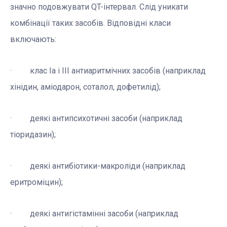
значно подовжувати QT-інтервал. Слід уникати
комбінації таких засобів. Відповідні класи
включають:
· клас Іа і ІІІ антиаритмічних засобів (наприклад
хінідин, аміодарон, соталол, дофетилід);
· деякі антипсихотичні засоби (наприклад
тіоридазин);
· деякі антибіотики-макроліди (наприклад
еритроміцин);
· деякі антигістамінні засоби (наприклад