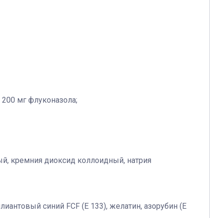
и 200 мг флуконазола;
ый, кремния диоксид коллоидный, натрия
ллиантовый синий FCF (Е 133), желатин, азорубин (Е