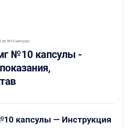
0 мг №10 капсулы
мг №10 капсулы -
 показания,
став
№10 капсулы
— Инструкция