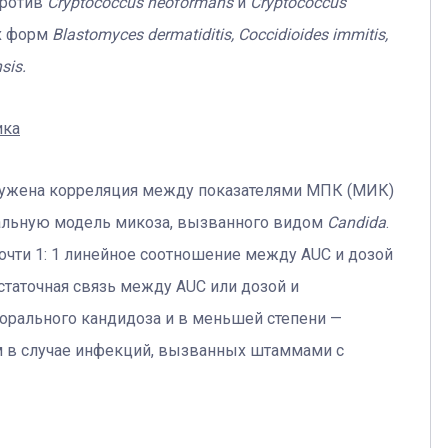
против
Cryptococcus neoformans
и
Cryptococcus
х форм
Blastomyces dermatiditis, Coccidioides immitis,
sis.
ика
ружена корреляция между показателями МПК (МИК)
альную модель микоза, вызванного видом
Candida
.
чти 1: 1 линейное соотношение между AUC и дозой
таточная связь между AUC или дозой и
орального кандидоза и в меньшей степени —
 в случае инфекций, вызванных штаммами с