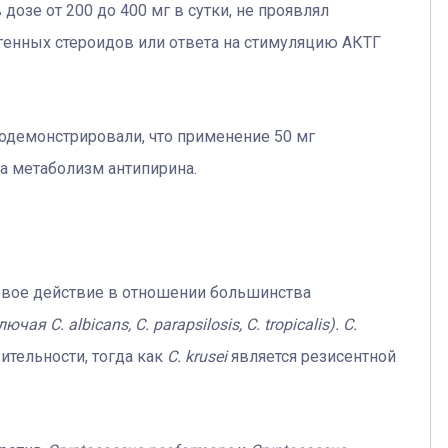
озе от 200 до 400 мг в сутки, не проявлял
генных стероидов или ответа на стимуляцию АКТГ
одемонстрировали, что применение 50 мг
а метаболизм антипирина.
овое действие в отношении большинства
чая C. albicans, C. parapsilosis, C. tropicalis). C.
тельности, тогда как
C. krusei
является резисентной