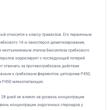
ый относится к классу триазолов. Его первичным
рибкового 14-α-ланостерол-деметилирования,
ся неотъемлемым этапом биосинтеза грибкового
стеролов коррелирует с последующей потерей
т отвечать за противогрибковое действие
тивным к грибковым ферментов цитохрома Р450,
а Р450 млекопитающих.
 28 дней не влияло на уровень концентрации
ровень концентрации эндогенных стероидов у