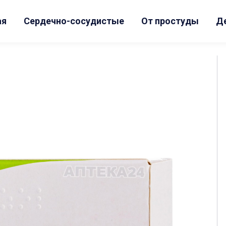
ая
Сердечно-сосудистые
От простуды
Д