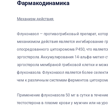
Фармакодинамика
Механизм действия.
Флуконазол — противогрибковый препарат, котор
механизмом действия является ингибирование г
опосредованного цитохромома Р450, что являет
эргостерола. Аккумулирования 14-альфа-метил-
эргостерола мембраной грибковой клетки и може
флуконазола. Флуконазол является более селек
чем к различным системам ферментов цитохром
Применение флуконазола 50 мг в сутки в течение
тестостерона в плазме крови у мужчин или на у