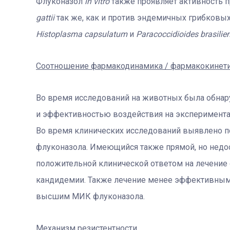
Флуконазол
in vitro
также проявляет активность 
gattii
так же, как и против эндемичных грибковы
Histoplasma capsulatum
и
Paracoccidioides brasilien
Соотношение фармакодинамика / фармакокинет
Во время исследований на животных была обна
и эффективностью воздействия на эксперимент
Во время клинических исследований выявлено по
флуконазола. Имеющийся также прямой, но недос
положительной клинической ответом на лечение 
кандидемии. Также лечение менее эффективным
высшим МИК флуконазола.
Механизм резистентности