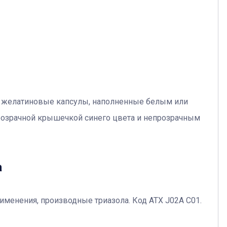
 желатиновые капсулы, наполненные белым или
озрачной крышечкой синего цвета и непрозрачным
а
менения, производные триазола. Код АТХ J02A C01.