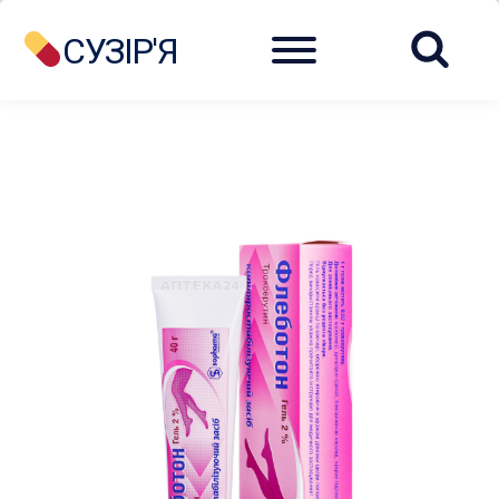
Menu
СУЗІР'Я