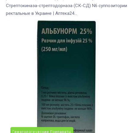
Стрептокиназа-стрептодорназа (СК-СД) N6 суппозитории
ректальные в Украине | Аптека24...
Гематологические Препараты