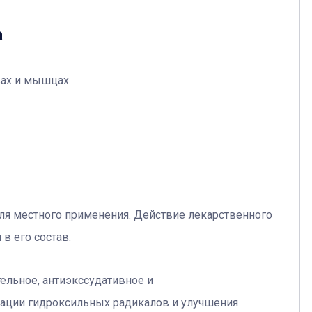
а
вах и мышцах.
ля местного применения. Действие лекарственного
в его состав.
льное, антиэкссудативное и
вации гидроксильных радикалов и улучшения