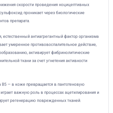
 снижения скорости проведения ноцицептивных
сульфоксид проникает через биологические
нтов препарата.
я, естественный антиагрегантный фактор организма
вает умеренное противовоспалительное действие,
ообразованию, активирует фибринолитические
нительной ткани за счет угнетения активности
 В5 — в коже превращается в пантотеновую
 играет важную роль в процессах ацетилирования и
ирует регенерацию поврежденных тканей.