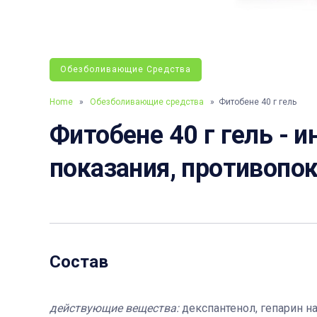
Обезболивающие Средства
Home
»
Обезболивающие средства
» Фитобене 40 г гель
Фитобене 40 г гель - и
показания, противопок
Состав
действующие вещества:
декспантенол, гепарин н