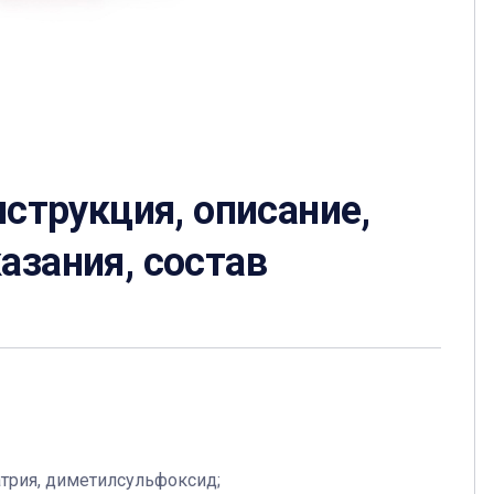
нструкция, описание,
азания, состав
атрия, диметилсульфоксид;