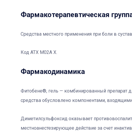
Фармакотерапевтичеcкая групп
Средства местного применения при боли в суста
Код АТХ М02А Х.
Фармакодинамика
Фитобене®, гель — комбинированный препарат д
средства обусловлено компонентами, ​​входящими 
Диметилсульфоксид оказывает противовоспалите
местноанестезирующее действие за счет инакти