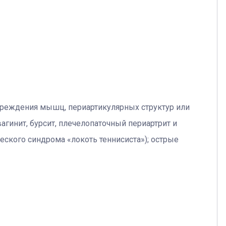
вреждения мышц, периартикулярных структур или
агинит, бурсит, плечелопаточный периартрит и
еского синдрома «локоть теннисиста»); острые