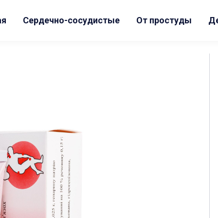
ая
Сердечно-сосудистые
От простуды
Д