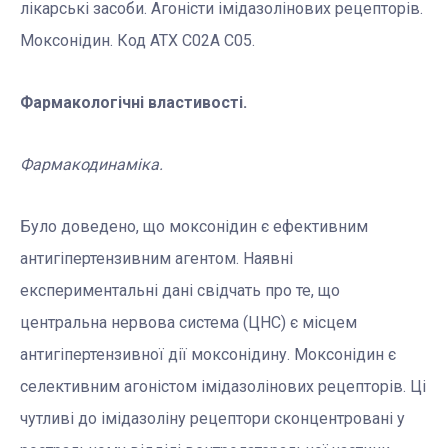
лікарські засоби. Агоністи імідазолінових рецепторів.
Моксонідин. Код АТХ С02А С05.
Фармакологічні властивості.
Фармакодинаміка.
Було доведено, що моксонідин є ефективним
антигіпертензивним агентом. Наявні
експериментальні дані свідчать про те, що
центральна нервова система (ЦНС) є місцем
антигіпертензивної дії моксонідину. Моксонідин є
селективним агоністом імідазолінових рецепторів. Ці
чутливі до імідазоліну рецептори сконцентровані у