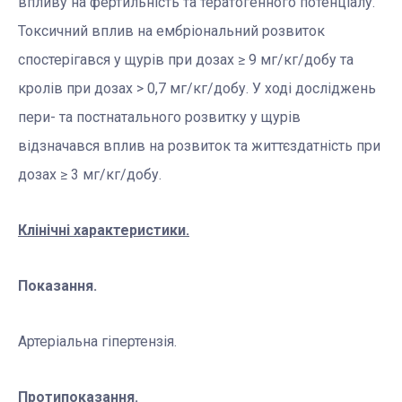
впливу на фертильність та тератогенного потенціалу.
Токсичний вплив на ембріональний розвиток
спостерігався у щурів при дозах ≥ 9 мг/кг/добу та
кролів при дозах > 0,7 мг/кг/добу. У ході досліджень
пери- та постнатального розвитку у щурів
відзначався вплив на розвиток та життєздатність при
дозах ≥ 3 мг/кг/добу.
Клінічні характеристики.
П
оказання.
Артеріальна гіпертензія.
Протипоказання.