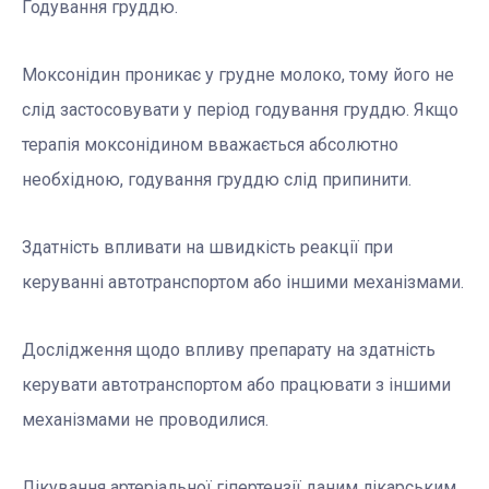
Годування груддю.
Моксонідин проникає у грудне молоко, тому його не
слід застосовувати у період годування груддю. Якщо
терапія моксонідином вважається абсолютно
необхідною, годування груддю слід припинити.
Здатність впливати на швидкість реакції при
керуванні автотранспортом або іншими механізмами.
Дослідження щодо впливу препарату на здатність
керувати автотранспортом або працювати з іншими
механізмами не проводилися.
Лікування артеріальної гіпертензії даним лікарським