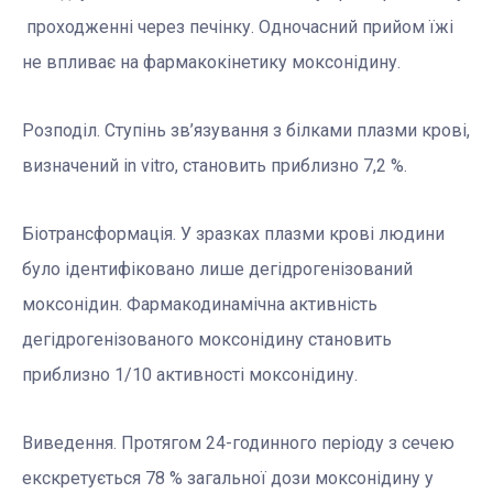
проходженні через печінку. Одночасний прийом їжі
не впливає на фармакокінетику моксонідину.
Розподіл. Ступінь зв’язування з білками плазми крові,
визначений in vitro, становить приблизно 7,2 %.
Біотрансформація. У зразках плазми крові людини
було ідентифіковано лише дегідрогенізований
моксонідин. Фармакодинамічна активність
дегідрогенізованого моксонідину становить
приблизно 1/10 активності моксонідину.
Виведення. Протягом 24-годинного періоду з сечею
екскретується 78 % загальної дози моксонідину у