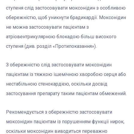
ступеня слід застосовувати моксонідин з особливою
обережністю, щоб уникнути брадикардії. Моксонідин
не можна застосовувати пацієнтам з
атріовентрикулярною блокадою більш високого
ступеня (див. розділ «Протипоказання»).
З обережністю слід застосовувати моксонідин
пацієнтам із тяжкою ішемічною хворобою серця або
нестабільною стенокардією, оскільки досвід
застосування препарату таким пацієнтам обмежений.
Рекомендується з обережністю застосовувати
моксонідин пацієнтам із порушенням функції нирок,
оскільки моксонідин виводиться переважно