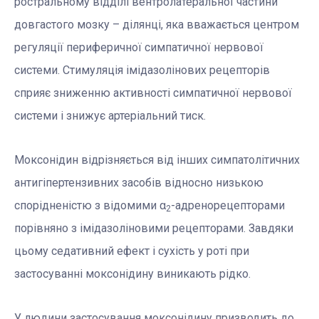
ростральному відділі вентролатеральної частини
довгастого мозку – ділянці, яка вважається центром
регуляції периферичної симпатичної нервової
системи. Стимуляція імідазолінових рецепторів
сприяє зниженню активності симпатичної нервової
системи і знижує артеріальний тиск.
Моксонідин відрізняється від інших симпатолітичних
антигіпертензивних засобів відносно низькою
спорідненістю з відомими α
-адренорецепторами
2
порівняно з імідазоліновими рецепторами. Завдяки
цьому седативний ефект і сухість у роті при
застосуванні моксонідину виникають рідко.
У людини застосування моксонідину призводить до