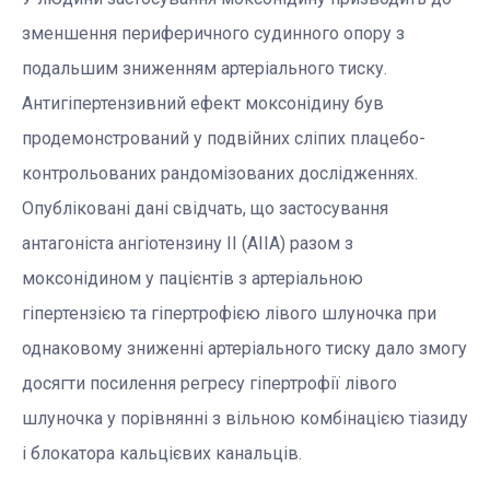
зменшення периферичного судинного опору з
подальшим зниженням артеріального тиску.
Антигіпертензивний ефект моксонідину був
продемонстрований у подвійних сліпих плацебо-
контрольованих рандомізованих дослідженнях.
Опубліковані дані свідчать, що застосування
антагоніста ангіотензину ІІ (АІІА) разом з
моксонідином у пацієнтів з артеріальною
гіпертензією та гіпертрофією лівого шлуночка при
однаковому зниженні артеріального тиску дало змогу
досягти посилення регресу гіпертрофії лівого
шлуночка у порівнянні з вільною комбінацією тіазиду
і блокатора кальцієвих канальців.