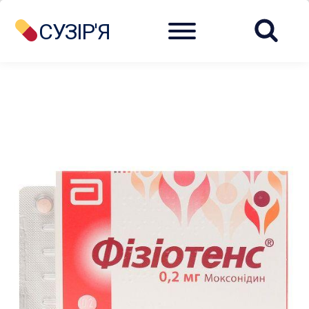
Menu
СУЗІР'Я