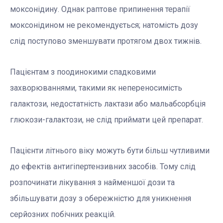
моксонідину. Однак раптове припинення терапії
моксонідином не рекомендується; натомість дозу
слід поступово зменшувати протягом двох тижнів.
Пацієнтам з поодинокими спадковими
захворюваннями, такими як непереносимість
галактози, недостатність лактази або мальабсорбція
глюкози-галактози, не слід приймати цей препарат.
Пацієнти літнього віку можуть бути більш чутливими
до ефектів антигіпертензивних засобів. Тому слід
розпочинати лікування з найменшої дози та
збільшувати дозу з обережністю для уникнення
серйозних побічних реакцій.