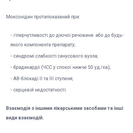
Моксонідин протипоказаний при:
гіперчутливості до діючої речовини або до будь-
якого компонента препарату;
синдромі слабкості синусового вузла;
брадикардії (ЧСС у спокої нижче 50 уд./хв);
АВ-блокаді ІІ та ІІІ ступеня;
серцевій недостатності.
Взаємодія з іншими лікарськими засобами та інші
види взаємодій.