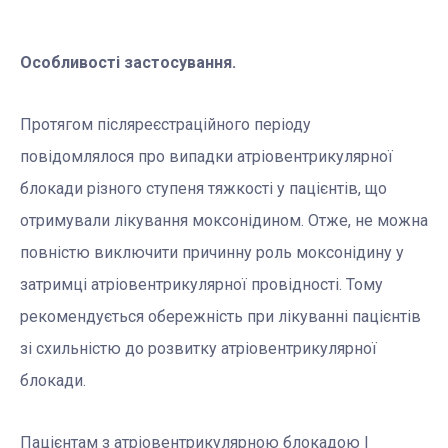
О
собливості застосування.
Протягом післяреєстраційного періоду
повідомлялося про випадки атріовентрикулярної
блокади різного ступеня тяжкості у пацієнтів, що
отримували лікування моксонідином. Отже, не можна
повністю виключити причинну роль моксонідину у
затримці атріовентрикулярної провідності. Тому
рекомендується обережність при лікуванні пацієнтів
зі схильністю до розвитку атріовентрикулярної
блокади.
Пацієнтам з атріовентрикулярною блокадою І