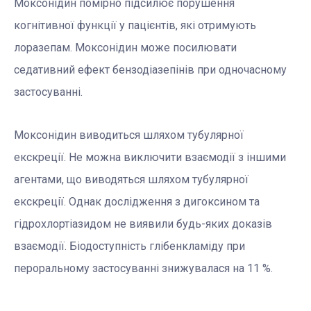
Моксонідин помірно підсилює порушення
когнітивної функції у пацієнтів, які отримують
лоразепам. Моксонідин може посилювати
седативний ефект бензодіазепінів при одночасному
застосуванні.
Моксонідин виводиться шляхом тубулярної
екскреції. Не можна виключити взаємодії з іншими
агентами, що виводяться шляхом тубулярної
екскреції. Однак дослідження з дигоксином та
гідрохлортіазидом не виявили будь-яких доказів
взаємодії. Біодоступність глібенкламіду при
пероральному застосуванні знижувалася на 11 %.