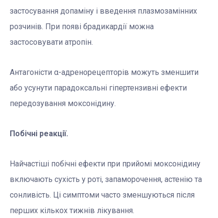
застосування допаміну і введення плазмозамінних
розчинів. При появі брадикардії можна
застосовувати атропін.
Антагоністи α-адренорецепторів можуть зменшити
або усунути парадоксальні гіпертензивні ефекти
передозування моксонідину.
Побічні реакції.
Найчастіші побічні ефекти при прийомі моксонідину
включають сухість у роті, запаморочення, астенію та
сонливість. Ці симптоми часто зменшуються після
перших кількох тижнів лікування.