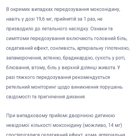
В окремих випадках передозування моксонідину,
навіть у дозі 19,6 мг, прийнятій за 1 раз, не
призводило до летального наслідку. Ознаки та
симптоми передозування включають головний біль,
седативний ефект, сонливість, артеріальну гіпотензію,
запаморочення, астенію, брадикардію, сухість у роті,
блювання, втому, біль у верхній ділянці живота. У
разі тяжкого передозування рекомендується
ретельний моніторинг щодо виникнення порушень
свідомості та пригнічення дихання.
При випадковому прийомі дворічною дитиною
невідомої кількості моксонідину (можливо, 14 мг)
спостерігалися седативний ефект, кома, артеріальна