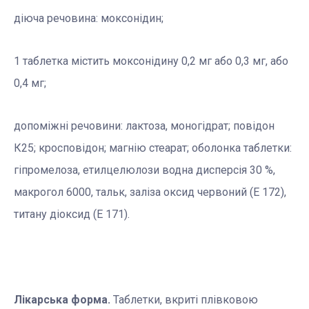
діюча речовина: моксонідин;
1 таблетка містить моксонідину 0,2 мг або 0,3 мг, або
0,4 мг;
допоміжні речовини: лактоза, моногідрат; повідон
К25; кросповідон; магнію стеарат; оболонка таблетки:
гіпромелоза, етилцелюлози водна дисперсія 30 %,
макрогол 6000, тальк, заліза оксид червоний (Е 172),
титану діоксид (Е 171).
Лікарська форма.
Таблетки, вкриті плівковою