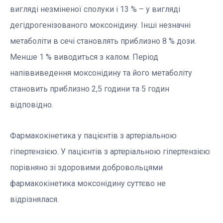
вигляді незміненої сполуки і 13 % – у вигляді
дегідрогенізованого моксонідину. Інші незначні
метаболіти в сечі становлять приблизно 8 % дози.
Менше 1 % виводиться з калом. Період
напіввиведення моксонідину та його метаболіту
становить приблизно 2,5 години та 5 годин
відповідно.
Фармакокінетика у пацієнтів з артеріальною
гіпертензією. У пацієнтів з артеріальною гіпертензією
порівняно зі здоровими добровольцями
фармакокінетика моксонідину суттєво не
відрізнялася.