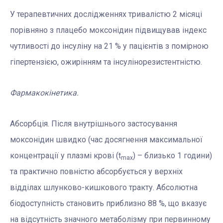
У терапевтичних дослідженнях тривалістю 2 місяці
порівняно з плацебо моксонідин підвищував індекс
чутливості до інсуліну на 21 % у пацієнтів з помірною
гіпертензією, ожирінням та інсулінорезистентністю.
Фармакокінетика.
Абсорбція. Після внутрішнього застосування
моксонідин швидко (час досягнення максимальної
концентрації у плазмі крові (t
) – близько 1 години)
max
та практично повністю абсорбується у верхніх
відділах шлунково-кишкового тракту. Абсолютна
біодоступність становить приблизно 88 %, що вказує
на відсутність значного метаболізму при первинному