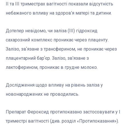
ІІ та ІІІ триместрах вагітності показали відсутність
небажаного впливу на здоров’я матері та дитини.
Дотепер невідомо, чи заліза (ІІІ) гідроксид
сахарозний комплекс проникає через плаценту.
Залізо, звʼязане з трансферином, не проникає через
плацентарний барʼєр. Залізо, зв’язане з
лактоферином, проникає в грудне молоко.
Дослідження щодо впливу на рівень заліза у
новонароджених не проводились.
Препарат Фероксид протипоказано застосовувати у І
триместрі вагітності (див. розділ «Протипоказання»).