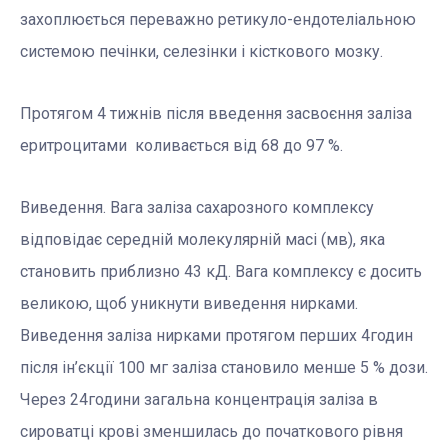
захоплюється переважно ретикуло-ендотеліальною
системою печінки, селезінки і кісткового мозку.
Протягом 4 тижнів після введення засвоєння заліза
еритроцитами коливається від 68 до 97 %.
Виведення. Вага заліза сахарозного комплексу
відповідає середній молекулярній масі (мв), яка
становить приблизно 43 кД. Вага комплексу є досить
великою, щоб уникнути виведення нирками.
Виведення заліза нирками протягом перших 4годин
після ін’єкції 100 мг заліза становило менше 5 % дози.
Через 24години загальна концентрація заліза в
сироватці крові зменшилась до початкового рівня