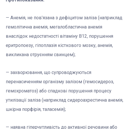
— Анемія, не пов’язана з дефіцитом заліза (наприклад
гемолітична анемія, мегалобластична анемія
внаслідок недостатності вітаміну В12, порушення
еритропоезу, гіпоплазія кісткового мозку, анемія,
викликана отруєнням свинцем);
— захворювання, що супроводжуються
перенасиченням організму залізом (гемосидероз,
гемохроматоз) або спадкові порушення процесу
утилізації заліза (наприклад сидероахрестична анемія,
шкірна порфірія, таласемія);
— наявна гіперчутливість до активної речовини або