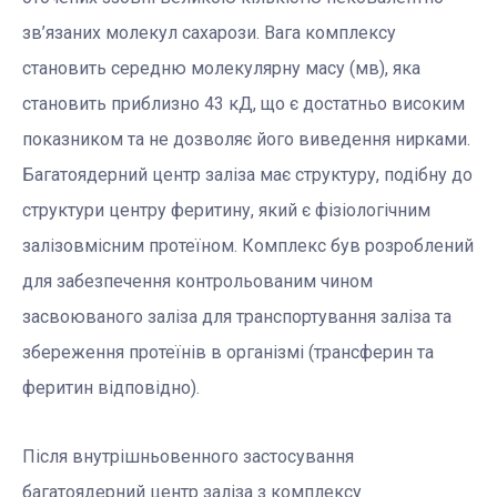
зв’язаних молекул сахарози. Вага комплексу
становить середню молекулярну масу (мв), яка
становить приблизно 43 кД, що є достатньо високим
показником та не дозволяє його виведення нирками.
Багатоядерний центр заліза має структуру, подібну до
структури центру феритину, який є фізіологічним
залізовмісним протеїном. Комплекс був розроблений
для забезпечення контрольованим чином
засвоюваного заліза для транспортування заліза та
збереження протеїнів в організмі (трансферин та
феритин відповідно).
Після внутрішньовенного застосування
багатоядерний центр заліза з комплексу