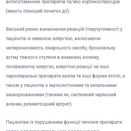
антигістамінних препаратів та/або кортикостероїдів
(мають пізніший початок дії).
Високий ризик виникнення реакцій гіперчутливості у
пацієнтів із наявною алергією, включаючи
непереносимість лікарського засобу, бронхіальну
астму тяжкого ступеня в анамнезі, екзему,
полівалентну алергію, алергічні реакції на інші
парентеральні препарати заліза та інші форми атопії, а
також у пацієнтів з імунологічними та запальними
захворюваннями (такими як, системний червоний
вовчак, ревматоїдний артрит).
Пацієнтам із порушенням функції печінки препарати