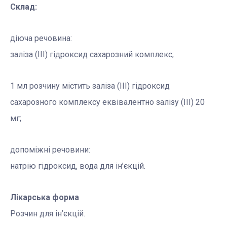
Склад:
діюча речовина:
заліза (ІІІ) гідроксид сахарозний комплекс;
1 мл розчину містить заліза (ІІІ) гідроксид
сахарозного комплексу еквівалентно залізу (ІІІ) 20
мг;
допоміжні речовини:
натрію гідроксид, вода для ін’єкцій.
Лікарська форма
Розчин для ін’єкцій.