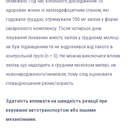
обмежені. Під час клінічного дослідження 10
здорових жінок із залізодефіцитним станом, які
годували груддю, отримували 100 мг заліза у формі
сахарозного комплексу. Після чотирьох днів
лікування показник вмісту заліза у грудному молоці
не був підвищеним та не відрізнявся від такого в
контрольній групі (n = 5). Не можна виключати вплив
заліза, що надходить з грудним молоком матері, на
новонародженого/немовля, тому слід оцінювати
співвідношення ризик/користь.
Здатність впливати на швидкість реакції при
керуванні автотранспортом або іншими
механізмами.