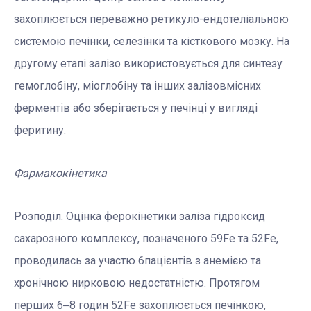
захоплюється переважно ретикуло-ендотеліальною
системою печінки, селезінки та кісткового мозку. На
другому етапі залізо використовується для синтезу
гемоглобіну, міоглобіну та інших залізовмісних
ферментів або зберігається у печінці у вигляді
феритину.
Фармакокінетика
Розподіл. Оцінка ферокінетики заліза гідроксид
сахарозного комплексу, позначеного 59Fe та 52Fe,
проводилась за участю 6пацієнтів з анемією та
хронічною нирковою недостатністю. Протягом
перших 6‒8 годин 52Fe захоплюється печінкою,