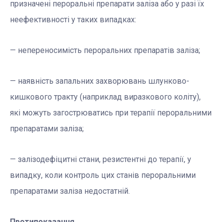
призначені пероральні препарати заліза або у разі їх
неефективності у таких випадках:
— непереносимість пероральних препаратів заліза;
— наявність запальних захворювань шлунково-
кишкового тракту (наприклад виразкового коліту),
які можуть загострюватись при терапії пероральними
препаратами заліза;
— залізодефіцитні стани, резистентні до терапії, у
випадку, коли контроль цих станів пероральними
препаратами заліза недостатній.
Протипоказання.