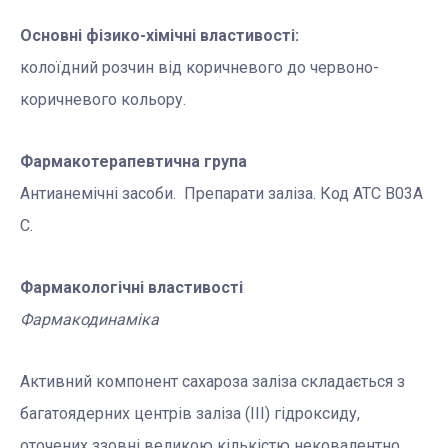
Основні фізико-хімічні властивості:
колоїдний розчин від коричневого до червоно-
коричневого кольору.
Фармакотерапевтична група
Антианемічні засоби. Препарати заліза.
Код АТС
В03А
С.
Фармакологічні властивості
Фармакодинаміка
Активний компонент сахароза заліза складається з
багатоядерних центрів заліза (ІІІ) гідроксиду,
оточених ззовні великою кількістю нековалентно