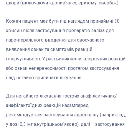
шкіри (включаючи кропив’янку, еритему, свербіж).
Кожен пацієнт має бути під наглядом принаймні 30
хвилин після застосування препаратів заліза для
парентерального введення для своєчасного
виявлення ознак та симптомів реакцій
гіперчутливості. У разі виникнення алергічних реакцій
або ознак непереносимості протягом застосування
слід негайно припинити лікування.
Для негайного лікування гострих анафілактичних/
анафілактоїдних реакцій насамперед
рекомендується застосування адреналіну (наприклад,
у дозі 0,3 мг внутрішньомʼязово), далі – застосування