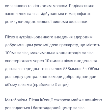
селезінкою та кістковим мозком. Радіоактивне
захоплення заліза відбувається в макрофагах
ретикуло-ендотеліальної системи селезінки.
Після внутрішньовенного введення здоровим
добровольцям разової дози препарату, що містить
100мг заліза, максимальна концентрація заліза
спостерігалася через 10хвилин після введення та
досягала середнього значення 538ммоль/л. Об’єм
розподілу центральної камери добре відповідав
об’єму плазми (приблизно 3 літри).
Метаболізм. Після ін’єкції сахароза майже повністю
розпадається і багатоядерний центр заліза