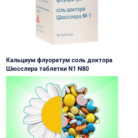
Кальциум флуоратум соль доктора
Шюсслера таблетки N1 N80