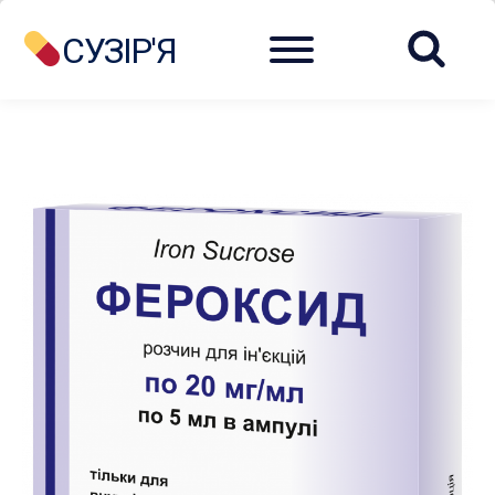
Menu
СУЗІР'Я