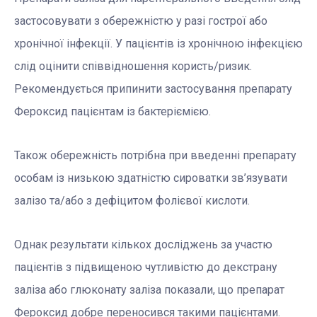
застосовувати з обережністю у разі гострої або
хронічної інфекції. У пацієнтів із хронічною інфекцією
слід оцінити співвідношення користь/ризик.
Рекомендується припинити застосування препарату
Фероксид пацієнтам із бактеріємією.
Також обережність потрібна при введенні препарату
особам із низькою здатністю сироватки зв’язувати
залізо та/або з дефіцитом фолієвої кислоти.
Однак результати кількох досліджень за участю
пацієнтів з підвищеною чутливістю до декстрану
заліза або глюконату заліза показали, що препарат
Фероксид добре переносився такими пацієнтами.