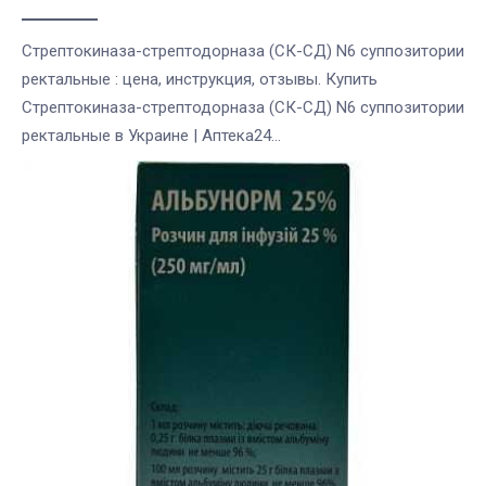
Стрептокиназа-стрептодорназа (СК-СД) N6 суппозитории
ректальные : цена, инструкция, отзывы. Купить
Стрептокиназа-стрептодорназа (СК-СД) N6 суппозитории
ректальные в Украине | Аптека24...