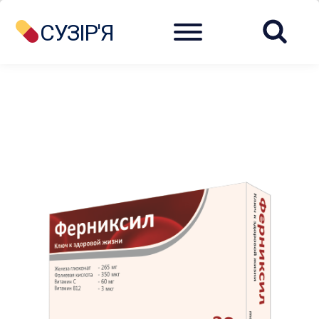
Menu
СУЗІР'Я