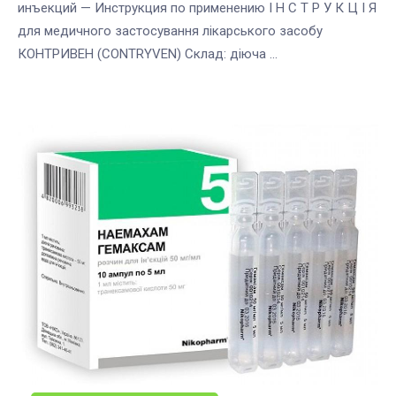
инъекций — Инструкция по применению І Н С Т Р У К Ц І Я
для медичного застосування лікарського засобу
КОНТРИВЕН (CONTRYVEN) Cклад: діюча ...