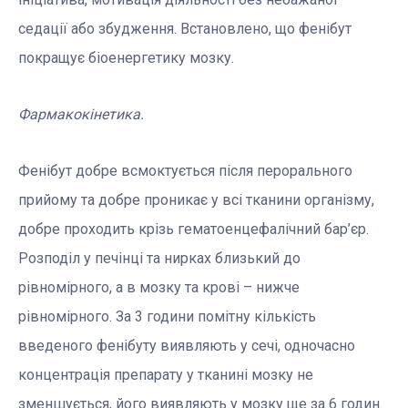
седації або збудження. Встановлено, що фенібут
покращує біоенергетику мозку.
Фармакокінетика.
Фенібут добре всмоктується після перорального
прийому та добре проникає у всі тканини організму,
добре проходить крізь гематоенцефалічний бар’єр.
Розподіл у печінці та нирках близький до
рівномірного, а в мозку та крові – нижче
рівномірного. За 3 години помітну кількість
введеного фенібуту виявляють у сечі, одночасно
концентрація препарату у тканині мозку не
зменшується, його виявляють у мозку ще за 6 годин.