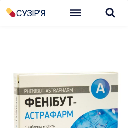
Menu
СУЗІР'Я