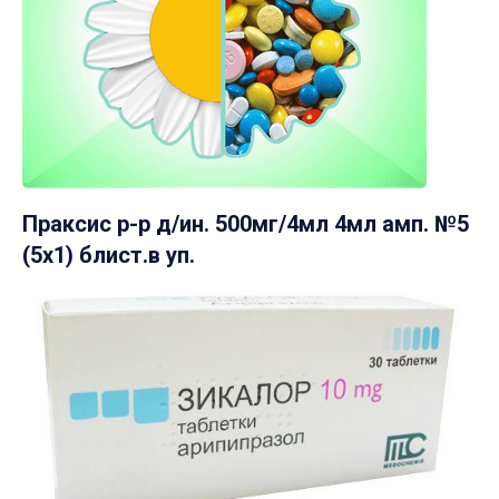
Праксис р-р д/ин. 500мг/4мл 4мл амп. №5
(5х1) блист.в уп.