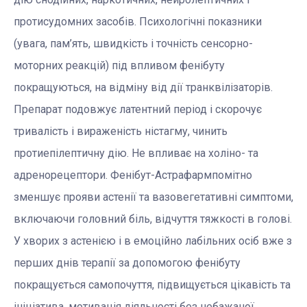
протисудомних засобів. Психологічні показники
(увага, пам’ять, швидкість і точність сенсорно-
моторних реакцій) під впливом фенібуту
покращуються, на відміну від дії транквілізаторів.
Препарат подовжує латентний період і скорочує
тривалість і вираженість ністагму, чинить
протиепілептичну дію. Не впливає на холіно- та
адренорецептори. Фенібут-Астрафарм
помітно
зменшує прояви астенії та вазовегетативні симптоми,
включаючи головний біль, відчуття тяжкості в голові.
У хворих з астенією і в емоційно лабільних осіб вже з
перших днів терапії за допомогою фенібуту
покращується самопочуття, підвищується цікавість та
ініціатива, мотивація діяльності без небажаної