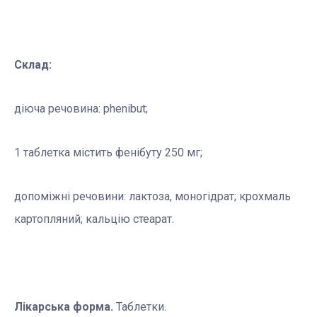
Склад:
діюча речовина: phenibut;
1 таблетка містить фенібуту 250 мг;
допоміжні речовини: лактоза, моногідрат; крохмаль
картопляний; кальцію стеарат.
Лікарська форма.
Таблетки.