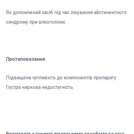
Як допоміжний засіб під час лікування абстинентного
синдрому при алкоголізмі.
Протипоказання.
Підвищена чутливість до компонентів препарату.
Гостра ниркова недостатність.
Взаємодія з іншими лікарськими засобами та інші