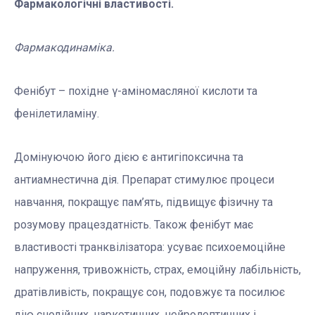
Фармакологічні властивості.
Фармакодинаміка.
Фенібут – похідне γ-аміномасляної кислоти та
фенілетиламіну.
Домінуючою його дією є антигіпоксична та
антиамнестична дія. Препарат стимулює процеси
навчання, покращує пам’ять, підвищує фізичну та
розумову працездатність. Також фенібут має
властивості транквілізатора: усуває психоемоційне
напруження, тривожність, страх, емоційну лабільність,
дратівливість, покращує сон, подовжує та посилює
дію снодійних, наркотичних, нейролептичних і