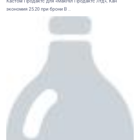
Кастом Продактс для «МакНіл Продактс Лтд», Кан
экономия 25.20 при брони В ...