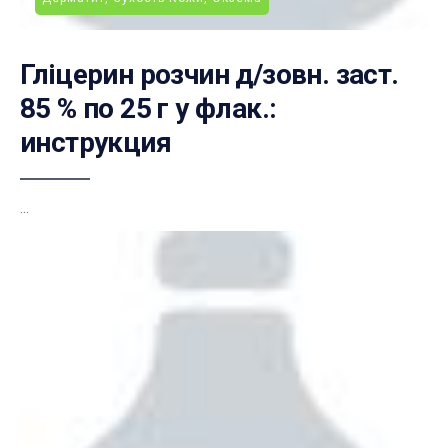
Гліцерин розчин д/зовн. заст.
85 % по 25 г у флак.:
инструкция
...