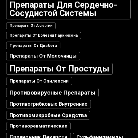
Препараты Для Сердечно-
Сосудистой Системы
Препараты От Аллергии
Препараты От Болезни Паркинсона
Препараты От Диабета
Препараты От Молочницы
Препараты От Простуды
Препараты От Эпилепсии
Противовирусные Препараты
Противогрибковые Внутренние
Противомикробные Средства
Противоревматические
Справочник Лекарств
Сульфаниламиды