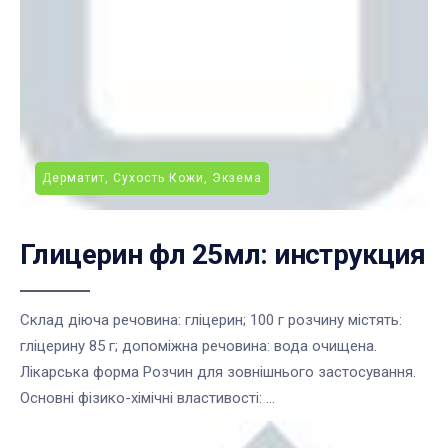
Дерматит, Сухость Кожи, Экзема
Глицерин фл 25мл: инструкция
Склад діюча речовина: гліцерин; 100 г розчину містять:
гліцерину 85 г; допоміжна речовина: вода очищена.
Лікарська форма Розчин для зовнішнього застосування.
Основні фізико-хімічні властивості: ...