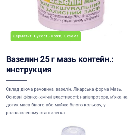
Дерматит, Сухость Кожи, Экзема
Вазелин 25 г мазь контейн.:
инструкция
Склад діюча речовина: вазелін. Лікарська форма Мазь.
Основні фізико-хімічні властивості: напівпрозора, м’яка на
дотик маса білого або майже білого кольору, у
розплавленому стані злегка ...