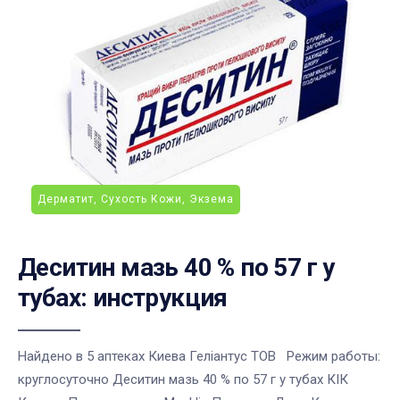
Дерматит, Сухость Кожи, Экзема
Деситин мазь 40 % по 57 г у
тубах: инструкция
Найдено в 5 аптеках Киева Геліантус ТОВ Режим работы:
круглосуточно Деситин мазь 40 % по 57 г у тубах КІК