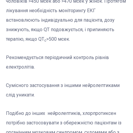
чоловіків >450 мсек або >470 мсек у жінок. Протягом
лікування необхідність моніторингу ЕКГ
встановлюють індивідуально для пацієнта, дозу
знижують, якщо QT подовжується, і припиняють
терапію, якщо QT
>500 мсек.
c
Рекомендується періодичний контроль рівнів
електролітів.
Сумісного застосування з іншими нейролептиками
слід уникати.
Подібно до інших нейролептиків, хлорпротиксен
потрібно застосовувати з обережністю пацієнтам із
органічним мозковим синдромом, судомами або з