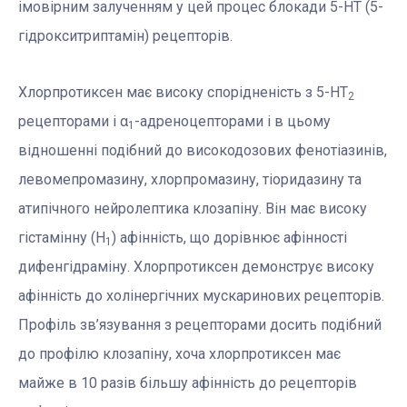
імовірним залученням у цей процес блокади 5-НТ (5-
гідрокситриптамін) рецепторів.
Хлорпротиксен має високу спорідненість з 5-НТ
2
рецепторами і α
-адреноцепторами і в цьому
1
відношенні подібний до високодозових фенотіазинів,
левомепромазину, хлорпромазину, тіоридазину та
атипічного нейролептика клозапіну. Він має високу
гістамінну (Н
) афінність, що дорівнює афінності
1
дифенгідраміну. Хлорпротиксен демонструє високу
афінність до холінергічних мускаринових рецепторів.
Профіль зв’язування з рецепторами досить подібний
до профілю клозапіну, хоча хлорпротиксен має
майже в 10 разів більшу афінність до рецепторів