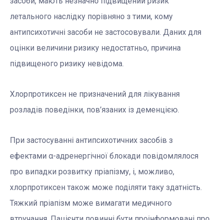
засоби, мають незначно підвищений ризик
летального наслідку порівняно з тими, кому
антипсихотичні засоби не застосовували. Даних для
оцінки величини ризику недостатньо, причина
підвищеного ризику невідома.
Хлорпротиксен не призначений для лікування
розладів поведінки, пов’язаних із деменцією.
При застосуванні антипсихотичних засобів з
ефектами α-адренергічної блокади повідомлялося
про випадки розвитку пріапізму, і, можливо,
хлорпротиксен також може поділяти таку здатність.
Тяжкий пріапізм може вимагати медичного
втручання. Пацієнти повинні бути проінформовані про