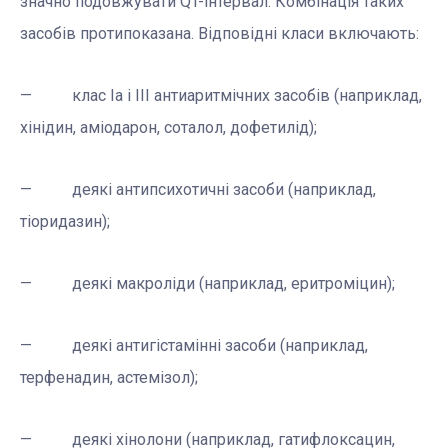
значно подовжувати QT-інтервал. Комбінація таких
засобів протипоказана. Відповідні класи включають:
— клас Іа і ІІІ антиаритмічних засобів (наприклад,
хінідин, аміодарон, соталол, дофетилід);
— деякі антипсихотичні засоби (наприклад,
тіоридазин);
— деякі макроліди (наприклад, еритроміцин);
— деякі антигістамінні засоби (наприклад,
терфенадин, астемізол);
— деякі хінолони (наприклад, гатифлоксацин,