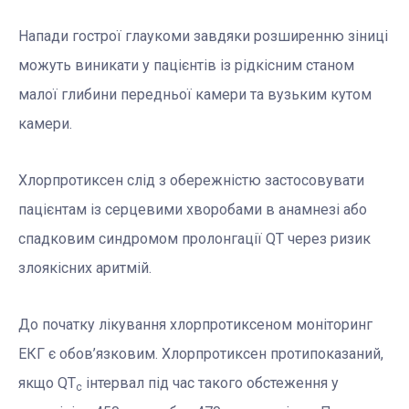
Напади гострої глаукоми завдяки розширенню зіниці
можуть виникати у пацієнтів із рідкісним станом
малої глибини передньої камери та вузьким кутом
камери.
Хлорпротиксен слід з обережністю застосовувати
пацієнтам із серцевими хворобами в анамнезі або
спадковим синдромом пролонгації QT через ризик
злоякісних аритмій.
До початку лікування хлорпротиксеном моніторинг
ЕКГ є обов’язковим. Хлорпротиксен протипоказаний,
якщо QT
інтервал під час такого обстеження у
c