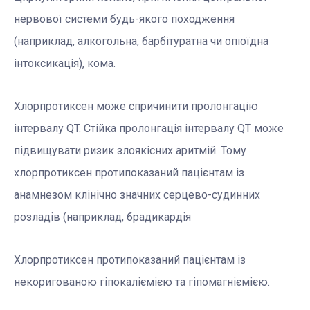
нервової системи будь-якого походження
(наприклад, алкогольна, барбітуратна чи опіоїдна
інтоксикація), кома.
Хлорпротиксен може спричинити пролонгацію
інтервалу QT. Стійка пролонгація інтервалу QT може
підвищувати ризик злоякісних аритмій. Тому
хлорпротиксен протипоказаний пацієнтам із
анамнезом клінічно значних серцево-судинних
розладів (наприклад, брадикардія
Хлорпротиксен протипоказаний пацієнтам із
некоригованою гіпокаліємією та гіпомагніємією.