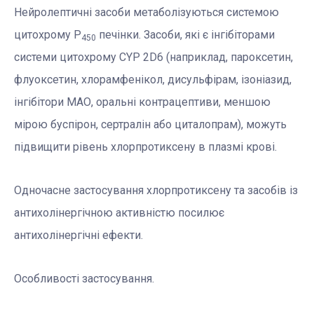
Нейролептичні засоби метаболізуються системою
цитохрому Р
печінки. Засоби, які є інгібіторами
450
системи цитохрому CYP 2D6 (наприклад, пароксетин,
флуоксетин, хлорамфенікол, дисульфірам, ізоніазид,
інгібітори МАО, оральні контрацептиви, меншою
мірою буспірон, сертралін або циталопрам), можуть
підвищити рівень хлорпротиксену в плазмі крові.
Одночасне застосування хлорпротиксену та засобів із
антихолінергічною активністю посилює
антихолінергічні ефекти.
Особливості застосування.