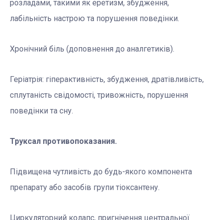
розладами, такими як еретизм, збудження,
лабільність настрою та порушення поведінки.
Хронічний біль (доповнення до аналгетиків).
Геріатрія: гіперактивність, збудження, дратівливість,
сплутаність свідомості, тривожність, порушення
поведінки та сну.
Труксал противопоказания.
Підвищена чутливість до будь-якого компонента
препарату або засобів групи тіоксантену.
Циркуляторний колапс, пригнічення центральної