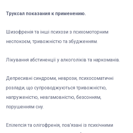
Труксал показания к применению.
Шизофренія та інші психози з психомоторним
неспокоєм, тривожністю та збудженням.
Лікування абстиненції у алкоголіків та наркоманів.
Депресивні синдроми, неврози, психосоматичні
розлади, що супроводжуються тривожністю,
напруженістю, невгамовністю, безсонням,
порушенням сну.
Епілепсія та олігофренія, пов’язані із психічними