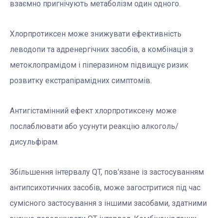
взаємно пригнічують метаболізм один одного.
Хлорпротиксен може знижувати ефективність
леводопи та адренергічних засобів, а комбінація з
метоклопрамідом і піперазином підвищує ризик
розвитку екстрапірамідних симптомів.
Антигістамінний ефект хлорпротиксену може
послаблювати або усунути реакцію алкоголь/
дисульфірам.
Збільшення інтервалу QT, пов’язане із застосуванням
антипсихотичних засобів, може загостритися під час
сумісного застосування з іншими засобами, здатними