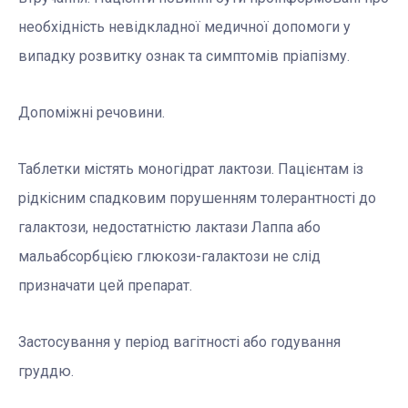
необхідність невідкладної медичної допомоги у
випадку розвитку ознак та симптомів пріапізму.
Допоміжні речовини.
Таблетки містять моногідрат лактози. Пацієнтам із
рідкісним спадковим порушенням толерантності до
галактози, недостатністю лактази Лаппа або
мальабсорбцією глюкози-галактози не слід
призначати цей препарат.
Застосування у період вагітності або годування
груддю.