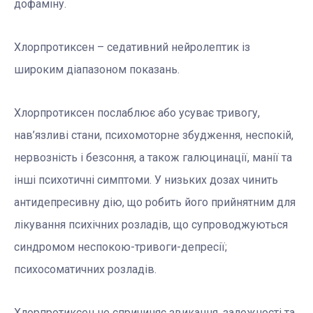
дофаміну.
Хлорпротиксен – седативний нейролептик із
широким діапазоном показань.
Хлорпротиксен послаблює або усуває тривогу,
нав’язливі стани, психомоторне збудження, неспокій,
нервозність і безсоння, а також галюцинації, манії та
інші психотичні симптоми. У низьких дозах чинить
антидепресивну дію, що робить його прийнятним для
лікування психічних розладів, що супроводжуються
синдромом неспокою-тривоги-депресії;
психосоматичних розладів.
Хлорпротиксен не спричиняє звикання, залежності та