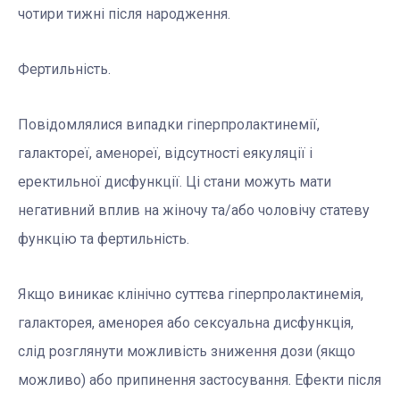
чотири тижні після народження.
Фертильність.
Повідомлялися випадки гіперпролактинемії,
галактореї, аменореї, відсутності еякуляції і
еректильної дисфункції. Ці стани можуть мати
негативний вплив на жіночу та/або чоловічу статеву
функцію та фертильність.
Якщо виникає клінічно суттєва гіперпролактинемія,
галакторея, аменорея або сексуальна дисфункція,
слід розглянути можливість зниження дози (якщо
можливо) або припинення застосування. Ефекти після