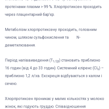
протеїнами плазми > 99 %. Хлорпротиксен проходить
через плацентарний бар’єр.
Метаболізм хлорпротиксену проходить, головним
чином, шляхом сульфокислення та N-
деметилювання.
Період напіввиведення (Т
) становить приблизно
1/2
β
16 годин (від 4 до 33 годин). Системний кліренс (Cl
) –
s
приблизно 1,2 л/хв. Екскреція відбувається з калом і
сечею.
Хлорпротиксен проникає у малих кількостях у молоко
жінок, які годують груддю. Співвідношення