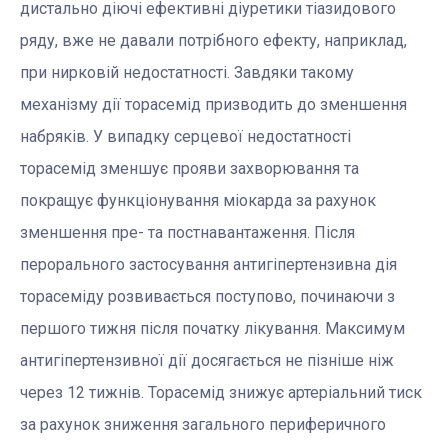
дистально діючі ефективні діуретики тіазидового
ряду, вже не давали потрібного ефекту, наприклад,
при нирковій недостатності. Завдяки такому
механізму дії торасемід призводить до зменшення
набряків. У випадку серцевої недостатності
торасемід зменшує прояви захворювання та
покращує функціонування міокарда за рахунок
зменшення пре- та постнавантаження. Після
перорального застосування антигіпертензивна дія
торасеміду розвивається поступово, починаючи з
першого тижня після початку лікування. Максимум
антигіпертензивної дії досягається не пізніше ніж
через 12 тижнів. Торасемід знижує артеріальний тиск
за рахунок зниження загального периферичного