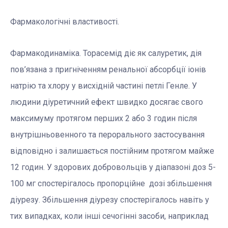
Фармакологічні властивості.
Фармакодинаміка. Торасемід діє як салуретик, дія
пов’язана з пригніченням ренальної абсорбції іонів
натрію та хлору у висхідній частині петлі Генле. У
людини діуретичний ефект швидко досягає свого
максимуму протягом перших 2 або 3 годин після
внутрішньовенного та перорального застосування
відповідно і залишається постійним протягом майже
12 годин. У здорових добровольців у діапазоні доз 5-
100 мг спостерігалось пропорційне дозі збільшення
діурезу. Збільшення діурезу спостерігалось навіть у
тих випадках, коли інші сечогінні засоби, наприклад