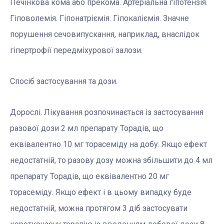
Печінкова кома або прекома. Артеріальна гіпотензія.
Гіповолемія. Гіпонатріємія. Гіпокаліємія. Значне
порушення сечовипускання, наприклад, внаслідок
гіпертрофії передміхурової залози.
Спосіб застосування та дози.
Дорослі. Лікування розпочинається із застосування
разової дози 2 мл препарату Торадів, що
еквівалентно 10 мг торасеміду на добу. Якщо ефект
недостатній, то разову дозу можна збільшити до 4 мл
препарату Торадів, що еквівалентно 20 мг
торасеміду. Якщо ефект і в цьому випадку буде
недостатній, можна протягом 3 діб застосувати