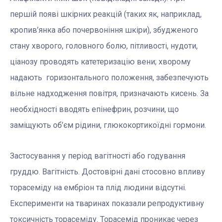
першій появі шкірних реакцій (таких як, наприклад,
кропив’янка або почервоніння шкіри), збудженого
стану хворого, головного болю, пітливості, нудоти,
ціанозу проводять катетеризацію вени; хворому
надають горизонтального положення, забезпечують
вільне надходження повітря, призначають кисень. За
необхідності вводять епінефрин, розчини, що
заміщують об’єм рідини, глюкокортикоїдні гормони.
Застосування у період вагітності або годування
груддю. Вагітність. Достовірні дані стосовно впливу
торасеміду на ембріон та плід людини відсутні.
Експерименти на тваринах показали репродуктивну
токсичність торасеміду. Торасемід проникає через