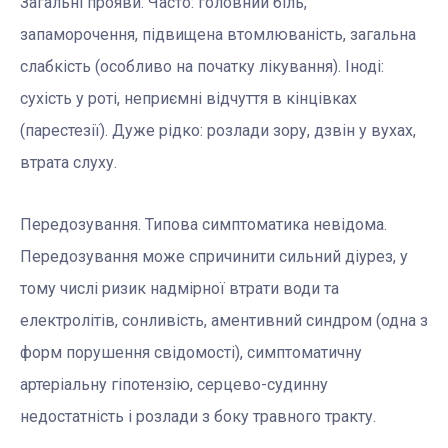
Загальні прояви. Часто: головний біль,
запаморочення, підвищена втомлюваність, загальна
слабкість (особливо на початку лікування). Іноді:
сухість у роті, неприємні відчуття в кінцівках
(парестезії). Дуже рідко: розлади зору, дзвін у вухах,
втрата слуху.
Передозування. Типова симптоматика невідома.
Передозування може спричинити сильний діурез, у
тому числі ризик надмірної втрати води та
електролітів, сонливість, аментивний синдром (одна з
форм порушення свідомості), симптоматичну
артеріальну гіпотензію, серцево-судинну
недостатність і розлади з боку травного тракту.