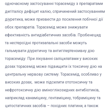
одночасному застосуванні торасеміду з препаратами
дигіталісу дефіцит калію, спричинений застосуванням
діуретика, може призвести до посилення побічної дії
обох препаратів. Торасемід може знижувати
ефективність антидіабетичних засобів. Пробенецид
та нестероїдні протизапальні засоби можуть
гальмувати діуретичну та антигіпертензивну дію
торасеміду. При лікуванні саліцилатами у високих
дозах торасемід може підвищити їх токсичну дію на
центральну нервову систему. Торасемід, особливо у
високих дозах, може підсилити ототоксичну та
нефротоксичну дію аміноглікозидних антибіотиків,
наприклад канаміцину, гентаміцину, тобраміцину та
цитостатичних засобів – похідних платини, а також