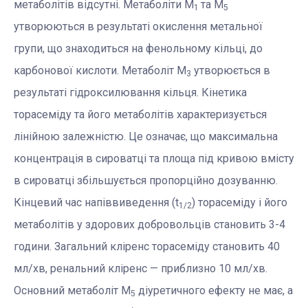
метаболітів відсутні. Метаболіти М
та М
1
5
утворюються в результаті окислення метальної
групи, що знаходиться на фенольному кільці, до
карбонової кислоти. Метаболіт М
утворюється в
3
результаті гідроксилювання кільця. Кінетика
торасеміду та його метаболітів характеризується
лінійною залежністю. Це означає, що максимальна
концентрація в сироватці та площа під кривою вмісту
в сироватці збільшується пропорційно дозуванню.
Кінцевий час напіввиведення (t
) торасеміду і його
1/2
метаболітів у здорових добровольців становить 3-4
години. Загальний кліренс торасеміду становить 40
мл/хв, ренальний кліренс — приблизно 10 мл/хв.
Основний метаболіт М
діуретичного ефекту не має, а
5