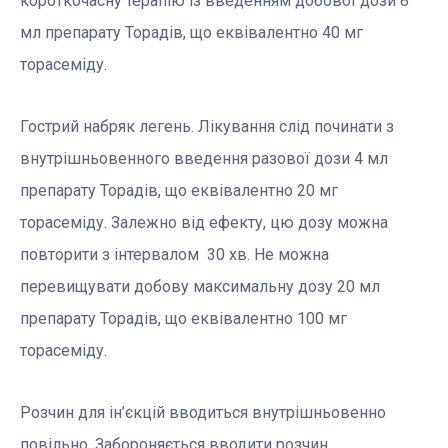
короткочасну терапію із введенням добової дози 8
мл препарату Торадів, що еквівалентно 40 мг
торасеміду.
Гострий набряк легень. Лікування слід починати з
внутрішньовенного введення разової дози 4 мл
препарату Торадів, що еквівалентно 20 мг
торасеміду. Залежно від ефекту, цю дозу можна
повторити з інтервалом 30 хв. Не можна
перевищувати добову максимальну дозу 20 мл
препарату Торадів, що еквівалентно 100 мг
торасеміду.
Розчин для ін’єкцій вводиться внутрішньовенно
повільно. Забороняється вводити розчин