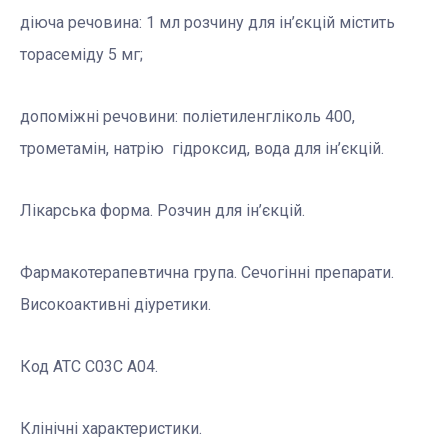
діюча речовина: 1 мл розчину для ін’єкцій містить
торасеміду 5 мг;
допоміжні речовини: поліетиленгліколь 400,
трометамін, натрію гідроксид, вода для ін’єкцій.
Лікарська форма. Розчин для ін’єкцій.
Фармакотерапевтична група. Сечогінні препарати.
Високоактивні діуретики.
Код АТС С03С А04.
Клінічні характеристики.