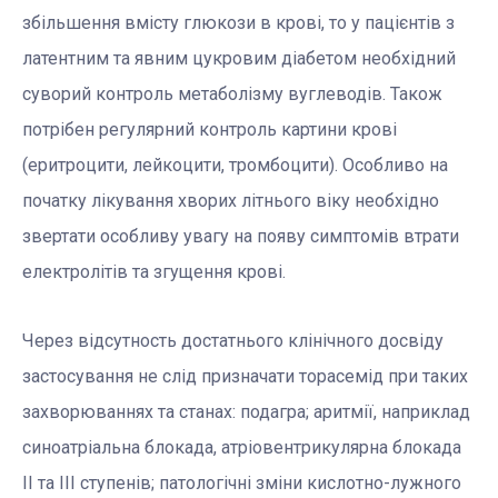
збільшення вмісту глюкози в крові, то у пацієнтів з
латентним та явним цукровим діабетом необхідний
суворий контроль метаболізму вуглеводів. Також
потрібен регулярний контроль картини крові
(еритроцити, лейкоцити, тромбоцити). Особливо на
початку лікування хворих літнього віку необхідно
звертати особливу увагу на появу симптомів втрати
електролітів та згущення крові.
Через відсутность достатнього клінічного досвіду
застосування не слід призначати торасемід при таких
захворюваннях та станах: подагра; аритмії, наприклад
синоатріальна блокада, атріовентрикулярна блокада
ІІ та ІІІ ступенів; патологічні зміни кислотно-лужного