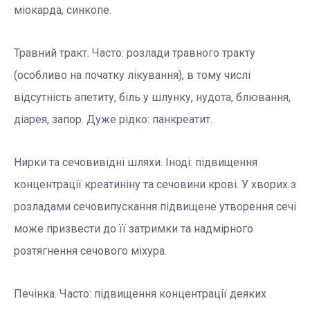
міокарда, синкопе.
Травний тракт. Часто: розлади травного тракту
(особливо на початку лікування), в тому числі
відсутність апетиту, біль у шлунку, нудота, блювання,
діарея, запор. Дуже рідко: панкреатит.
Нирки та сечовивідні шляхи. Іноді: підвищення
концентрації креатиніну та сечовини крові. У хворих з
розладами сечовипускання підвищене утворення сечі
може призвести до її затримки та надмірного
розтягнення сечового міхура.
Печінка. Часто: підвищення концентрації деяких