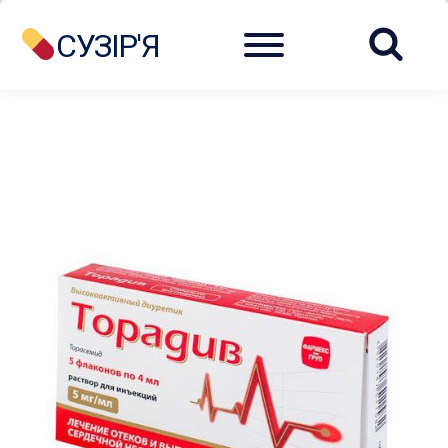
Menu
СУЗІР'Я