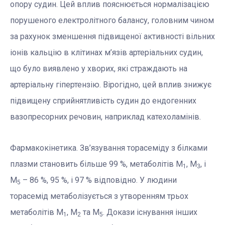
опору судин. Цей вплив пояснюється нормалізацією
порушеного електролітного балансу, головним чином
за рахунок зменшення підвищеної активності вільних
іонів кальцію в клітинах м’язів артеріальних судин,
що було виявлено у хворих, які страждають на
артеріальну гіпертензію. Вірогідно, цей вплив знижує
підвищену сприйнятливість судин до ендогенних
вазопресорних речовин, наприклад катехоламінів.
Фармакокінетика. Зв’язування торасеміду з білками
плазми становить більше 99 %, метаболітів М
, М
, і
1
3
М
– 86 %, 95 %, і 97 % відповідно. У людини
5
торасемід метаболізується з утворенням трьох
метаболітів М
, М
та М
. Докази існування інших
1
2
5