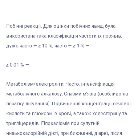
Побічні реакції. Для оцінки побічних явищ була
використана така класифікація частоти їх проявів:
дуже часто — ≥ 10 %; часто — ≥ 1 % —
≥ 0,01 % —
Метаболізм/електроліти. Часто: інтенсифікація
метаболічного алкалозу. Спазми м’язів (особливо на
початку лікування). Підвищення концентрації сечової
кислоти та глюкози в крові, а також холестерину та
тригліцеридів. Гіпокаліємія при супутній
низькокалорійній дієті, при блюванні, діареї, після