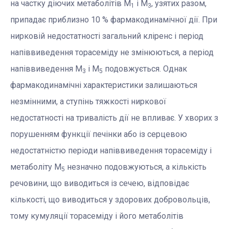
на частку діючих метаболітів М
і М
, узятих разом,
1
3
припадає приблизно 10 % фармакодинамічної дії. При
нирковій недостатності загальний кліренс і період
напіввиведення торасеміду не змінюються, а період
напіввиведення М
і М
подовжується. Однак
3
5
фармакодинамічні характеристики залишаються
незмінними, а ступінь тяжкості ниркової
недостатності на тривалість дії не впливає. У хворих з
порушенням функції печінки або із серцевою
недостатністю періоди напіввиведення торасеміду і
метаболіту М
незначно подовжуються, а кількість
5
речовини, що виводиться із сечею, відповідає
кількості, що виводиться у здорових добровольців,
тому кумуляції торасеміду і його метаболітів