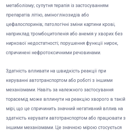
метаболізму; супутня терапія із застосуванням
препаратів літію, аміноглікозидів або
цефалоспоринів; патологічні зміни картини крові,
наприклад тромбоцитопенія або анемія у хворих без
ниркової недостатності; порушення функції нирок,
спричинені нефротоксичними речовинами.
Здатність впливати на швидкість реакції при
керуванні автотранспортом або роботі з іншими
механізмами. Навіть за належного застосування
торасемід може вплинути на реакцію хворого в такій
мірі, що це спричинить значний негативний вплив на
здатність керувати автотранспортом або працювати з
іншими механізмами. Це значною мірою стосується