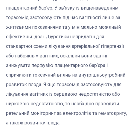
плацентарний бар’єр. У зв’язку із вищенаведеним
торасемід застосовують під час вагітності лише за
життєвими показаннями та у мінімально можливій
ефективній дозі. Діуретики непридатні для
стандартної схеми лікування артеріальної гіпертензії
або набряків у вагітних, оскільки вони здатні
знижувати перфузію плацентарного бар’єра і
спричиняти токсичний вплив на внутрішньоутробний
розвиток плода. Якщо торасемід застосовують для
лікування вагітних із серцевою недостатністю або
нирковою недостатністю, то необхідно проводити
ретельний моніторинг за електролітів та гематокриту,
а також розвитку плода.