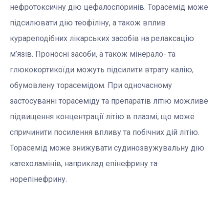
нефротоксичну дію цефалоспоринів. Торасемід може
підсилювати дію теофіліну, а також вплив
курареподібних лікарських засобів на релаксацію
м’язів. Проносні засоби, а також мінерало- та
глюкокортикоїди можуть підсилити втрату калію,
обумовлену торасемідом. При одночасному
застосуванні торасеміду та препаратів літію можливе
підвищення концентрації літію в плазмі, що може
спричинити посилення впливу та побічних дій літію.
Торасемід може знижувати судинозвужувальну дію
катехоламінів, наприклад епінефрину та
норепінефрину.