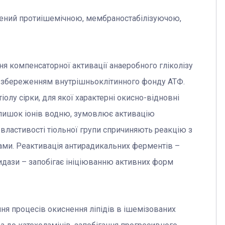
лений протиішемічною, мембраностабілізуючою,
ня компенсаторної активації анаеробного гліколізу
зі збереженням внутрішньоклітинного фонду АТФ.
тіолу сірки, для якої характерні окисно-відновні
надлишок іонів водню, зумовлює активацію
властивості тіольної групи спричиняють реакцію з
ми. Реактивація антирадикальних ферментів –
идази – запобігає ініціюванню активних форм
ня процесів окиснення ліпідів в ішемізованих