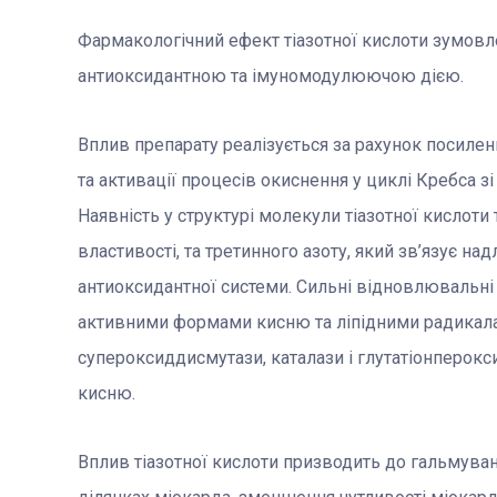
Фармакологічний ефект тіазотної кислоти зумов
антиоксидантною та імуномодулюючою дією.
Вплив препарату реалізується за рахунок посилен
та активації процесів окиснення у циклі Кребса 
Наявність у структурі молекули тіазотної кислоти 
властивості, та третинного азоту, який зв’язує 
антиоксидантної системи. Сильні відновлювальні 
активними формами кисню та ліпідними радикала
супероксиддисмутази, каталази і глутатіонперокс
кисню.
Вплив тіазотної кислоти призводить до гальмуван