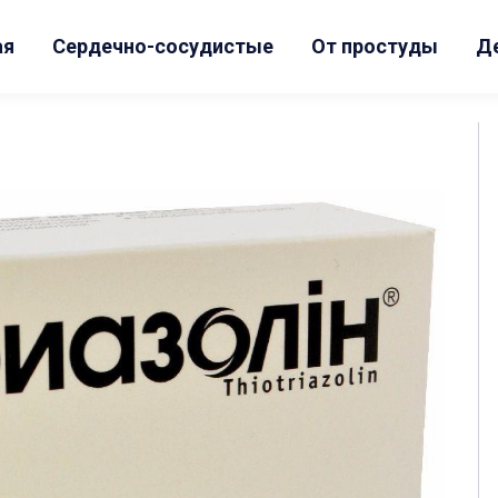
ая
Сердечно-сосудистые
От простуды
Д