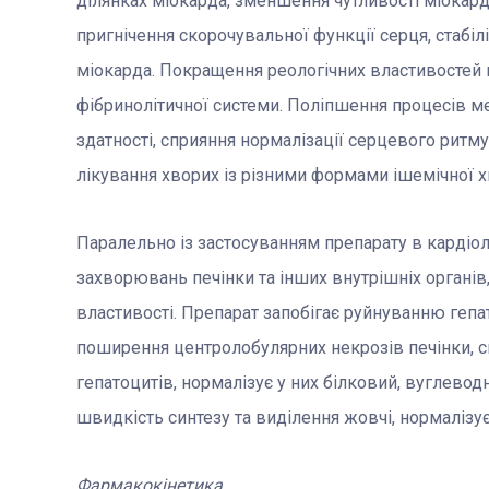
ділянках міокарда, зменшення чутливості міокард
пригнічення скорочувальної функції серця, стабіл
міокарда. Покращення реологічних властивостей к
фібринолітичної системи. Поліпшення процесів м
здатності, сприяння нормалізації серцевого ритм
лікування хворих із різними формами ішемічної х
Паралельно із застосуванням препарату в кардіоло
захворювань печінки та інших внутрішніх органів
властивості. Препарат запобігає руйнуванню гепат
поширення центролобулярних некрозів печінки, с
гепатоцитів, нормалізує у них білковий, вуглеводн
швидкість синтезу та виділення жовчі, нормалізує 
Фармакокінетика.