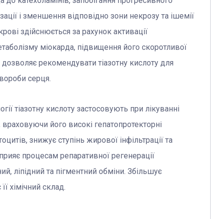
а до катехоламінів, запобігання прогресивного
ізації і зменшення відповідно зони некрозу та ішемії
рові здійснюється за рахунок активації
етаболізму міокарда, підвищення його скоротливої
у дозволяє рекомендувати тіазотну кислоту для
вороби серця.
гії тіазотну кислоту застосовують при лікуванні
, враховуючи його високі гепатопротекторні
оцитів, знижує ступінь жирової інфільтрації та
прияє процесам репаративної регенерації
ий, ліпідний та пігментний обміни. Збільшує
її хімічний склад.