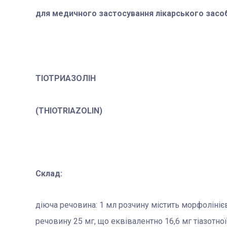
для медичного застосування лікарського засо
ТІОТРИАЗОЛІН
(ТHIOTRIAZOLIN)
Склад:
діюча речовина:
1 мл розчину містить
морфолінієв
речовину 25 мг, що еквівалентно 16,6 мг тіазотно