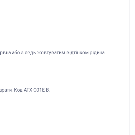
рвна або з ледь жовтуватим відтінком рідина.
арати. Код АТХ С01Е В.