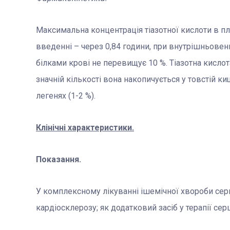
Максимальна концентрація тіазотної кислоти в п
введенні – через 0,84 години, при внутрішньове
білками крові не перевищує 10 %. Тіазотна кисло
значній кількості вона накопичується у товстій кищ
легенях (1-2 %).
Клінічні характеристики.
Показання.
У комплексному лікуванні ішемічної хвороби серц
кардіосклерозу; як додатковий засіб у терапії сер