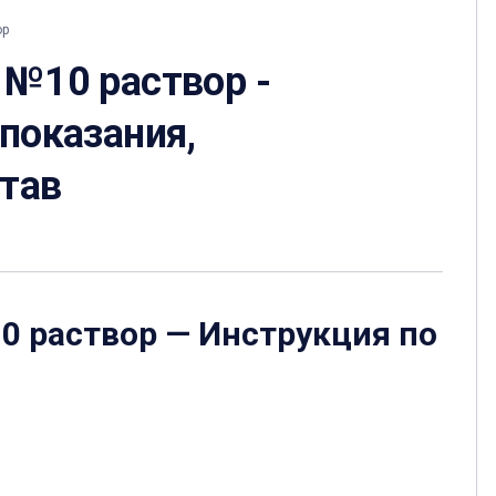
ор
 №10 раствор -
 показания,
став
10 раствор
— Инструкция по