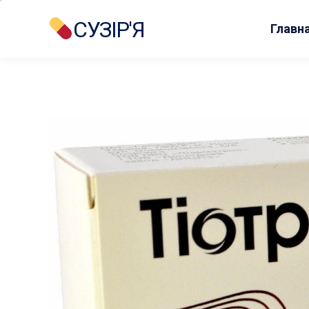
СУЗІР'Я
Главн