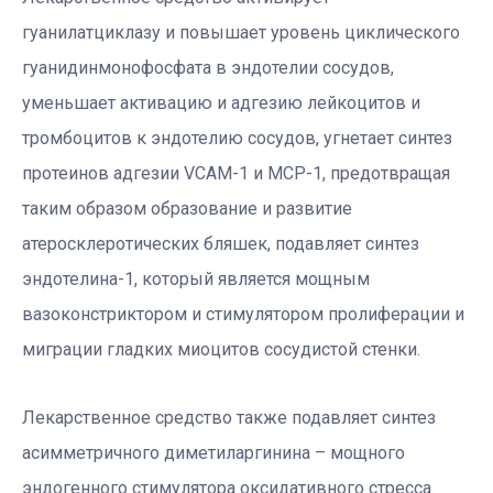
гуанилатциклазу и повышает уровень циклического
гуанидинмонофосфата в эндотелии сосудов,
уменьшает активацию и адгезию лейкоцитов и
тромбоцитов к эндотелию сосудов, угнетает синтез
протеинов адгезии VCAM-1 и MCP-1, предотвращая
таким образом образование и развитие
атеросклеротических бляшек, подавляет синтез
эндотелина-1, который является мощным
вазоконстриктором и стимулятором пролиферации и
миграции гладких миоцитов сосудистой стенки.
Лекарственное средство также подавляет синтез
асимметричного диметиларгинина – мощного
эндогенного стимулятора оксидативного стресса.