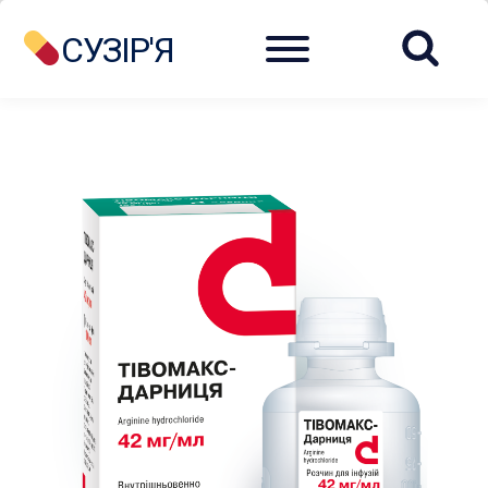
Menu
СУЗІР'Я