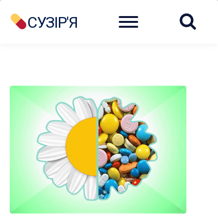
Menu
СУЗІР'Я