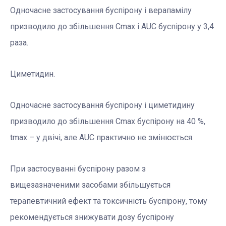
Одночасне застосування буспірону і верапамілу
призводило до збільшення Сmax і АUC буспірону у 3,4
раза.
Циметидин.
Одночасне застосування буспірону і циметидину
призводило до збільшення Сmax буспірону на 40 %,
tmax – у двічі, але АUC практично не змінюється.
При застосуванні буспірону разом з
вищезазначеними засобами збільшується
терапевтичний ефект та токсичність буспірону, тому
рекомендується знижувати дозу буспірону