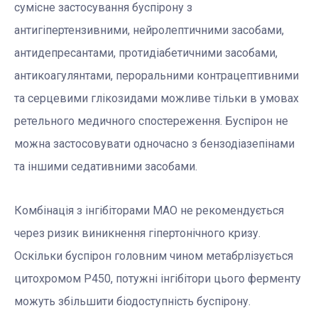
сумісне застосування буспірону з
антигіпертензивними, нейролептичними засобами,
антидепресантами, протидіабетичними засобами,
антикоагулянтами, пероральними контрацептивними
та серцевими глікозидами можливе тільки в умовах
ретельного медичного спостереження. Буспірон не
можна застосовувати одночасно з бензодіазепінами
та іншими седативними засобами.
Комбінація з інгібіторами МАО не рекомендується
через ризик виникнення гіпертонічного кризу.
Оскільки буспірон головним чином метабрлізується
цитохромом Р450, потужні інгібітори цього ферменту
можуть збільшити біодоступність буспірону.