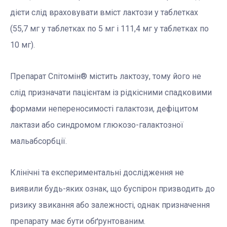
дієти слід враховувати вміст лактози у таблетках
(55,7 мг у таблетках по 5 мг і 111,4 мг у таблетках по
10 мг).
Препарат Спітомін® містить лактозу, тому його не
слід призначати пацієнтам із рідкісними спадковими
формами непереносимості галактози, дефіцитом
лактази або синдромом глюкозо-галактозної
мальабсорбції.
Клінічні та експериментальні дослідження не
виявили будь-яких ознак, що буспірон призводить до
ризику звикання або залежності, однак призначення
препарату має бути обґрунтованим.