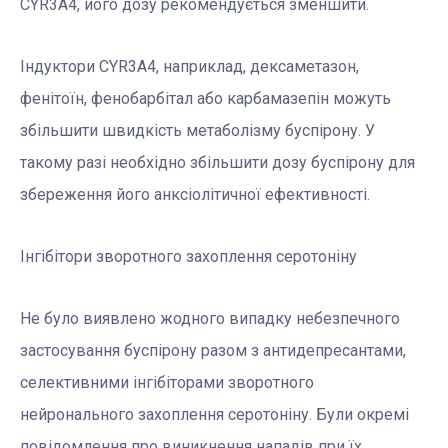
CYR3A4, його дозу рекомендується зменшити.
Індуктори CYR3A4, наприклад, дексаметазон,
фенітоїн, фенобарбітал або карбамазепін можуть
збільшити швидкість метаболізму буспірону. У
такому разі необхідно збільшити дозу буспірону для
збереження його анксіолітичної ефективності.
Інгібітори зворотного захоплення серотоніну
Не було виявлено жодного випадку небезпечного
застосування буспірону разом з антидепресантами,
селективними інгібіторами зворотного
нейронального захоплення серотоніну. Були окремі
повідомлення про виникнення нападів при їх