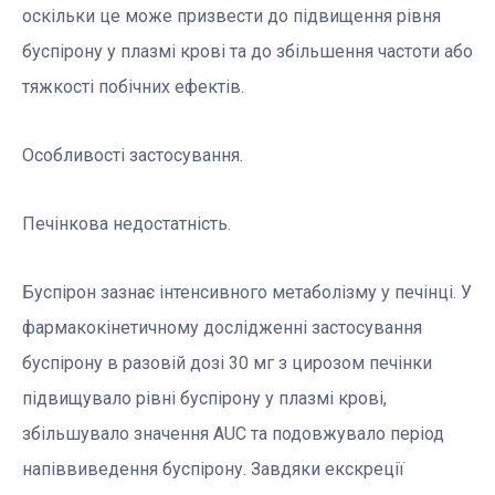
оскільки це може призвести до підвищення рівня
буспірону у плазмі крові та до збільшення частоти або
тяжкості побічних ефектів.
Особливості застосування.
Печінкова недостатність.
Буспірон зазнає інтенсивного метаболізму у печінці. У
фармакокінетичному дослідженні застосування
буспірону в разовій дозі 30 мг з цирозом печінки
підвищувало рівні буспірону у плазмі крові,
збільшувало значення AUC та подовжувало період
напіввиведення буспірону. Завдяки екскреції