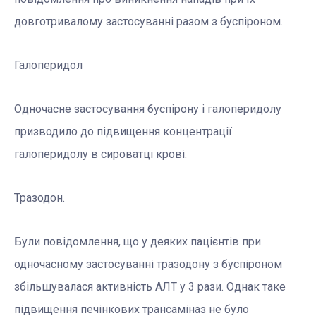
довготривалому застосуванні разом з буспіроном.
Галоперидол
Одночасне застосування буспірону і галоперидолу
призводило до підвищення концентрації
галоперидолу в сироватці крові.
Тразодон.
Були повідомлення, що у деяких пацієнтів при
одночасному застосуванні тразодону з буспіроном
збільшувалася активність АЛТ у 3 рази. Однак таке
підвищення печінкових трансаміназ не було