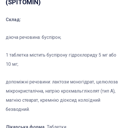
(SPITOMIN)
Склад:
діюча речовина: буспірон;
1 таблетка містить буспірону гідрохлориду 5 мг або
10 мг;
допоміжні речовини: лактози моногідрат, целюлоза
мікрокристалічна, натрію крохмальгліколят (тип А),
магнію стеарат, кремнію діоксид колоїдний
безводний.
Лікарська форма.
Таблетки.