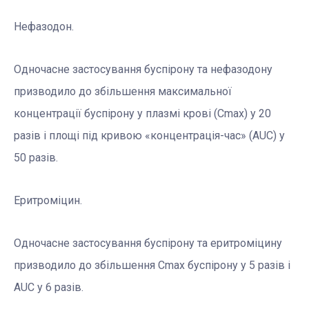
Нефазодон.
Одночасне застосування буспірону та нефазодону
призводило до збільшення максимальної
концентрації буспірону у плазмі крові (Сmax) у 20
разів і площі під кривою «концентрація-час» (АUC) у
50 разів.
Еритроміцин.
Одночасне застосування буспірону та еритроміцину
призводило до збільшення Сmax буспірону у 5 разів і
АUC у 6 разів.