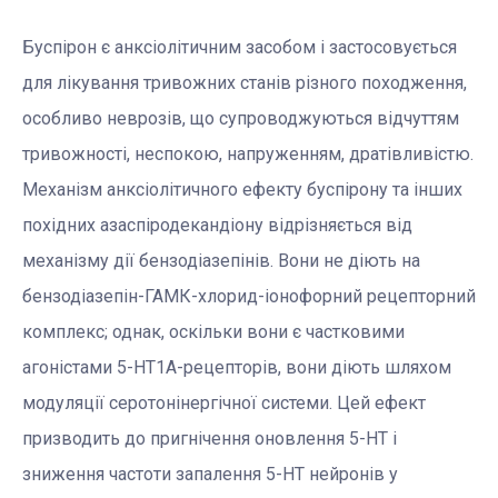
Буспірон є анксіолітичним засобом і застосовується
для лікування тривожних станів різного походження,
особливо неврозів, що супроводжуються відчуттям
тривожності, неспокою, напруженням, дратівливістю.
Механізм анксіолітичного ефекту буспірону та інших
похідних азаспіродекандіону відрізняється від
механізму дії бензодіазепінів. Вони не діють на
бензодіазепін-ГАМК-хлорид-іонофорний рецепторний
комплекс; однак, оскільки вони є частковими
агоністами 5-НТ1А-рецепторів, вони діють шляхом
модуляції серотонінергічної системи. Цей ефект
призводить до пригнічення оновлення 5-HT і
зниження частоти запалення 5-HT нейронів у