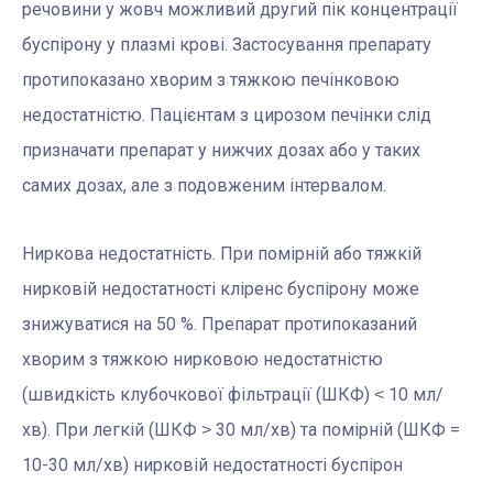
речовини у жовч можливий другий пік концентрації
буспірону у плазмі крові. Застосування препарату
протипоказано хворим з тяжкою печінковою
недостатністю. Пацієнтам з цирозом печінки слід
призначати препарат у нижчих дозах або у таких
самих дозах, але з подовженим інтервалом.
Ниркова недостатність. При помірній або тяжкій
нирковій недостатності кліренс буспірону може
знижуватися на 50 %. Препарат протипоказаний
хворим з тяжкою нирковою недостатністю
(швидкість клубочкової фільтрації (ШКФ) ˂ 10 мл/
хв). При легкій (ШКФ ˃ 30 мл/хв) та помірній (ШКФ =
10-30 мл/хв) нирковій недостатності буспірон