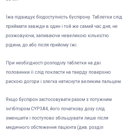
Їжа підвищує біодоступність буспірону. Таблетки слід
приймати завжди в один і той же самий час дня, не
розжовуючи, запиваючи невеликою кількістю
рідини, до або після прийому їжі.
При необхідності розподілу таблетки на дві
половинки її слід покласти на тверду поверхню
рискою догори і злегка натиснути великим пальцем.
Якщо буспірон застосовувати разом з потужним
інгібітором CYР3A4, його початкову дозу слід
зменшити і поступово збільшувати лише після
медичного обстеження пацієнта (див. розділ