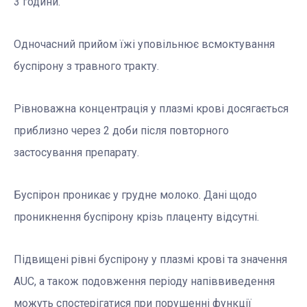
3 години.
Одночасний прийом їжі уповільнює всмоктування
буспірону з травного тракту.
Рівноважна концентрація у плазмі крові досягається
приблизно через 2 доби після повторного
застосування препарату.
Буспірон проникає у грудне молоко. Дані щодо
проникнення буспірону крізь плаценту відсутні.
Підвищені рівні буспірону у плазмі крові та значення
AUC, а також подовження періоду напіввиведення
можуть спостерігатися при порушенні функції