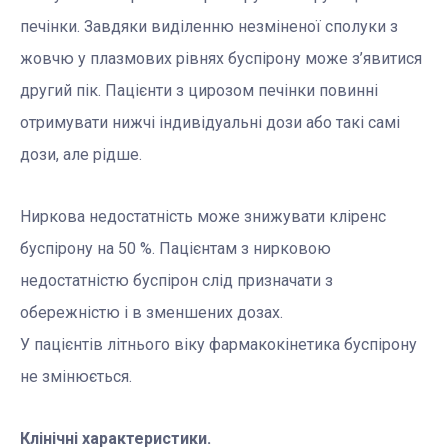
печінки. Завдяки виділенню незміненої сполуки з
жовчю у плазмових рівнях буспірону може з’явитися
другий пік. Пацієнти з цирозом печінки повинні
отримувати нижчі індивідуальні дози або такі самі
дози, але рідше.
Ниркова недостатність може знижувати кліренс
буспірону на 50 %. Пацієнтам з нирковою
недостатністю буспірон слід призначати з
обережністю і в зменшених дозах.
У пацієнтів літнього віку фармакокінетика буспірону
не змінюється.
Клінічні характеристики.