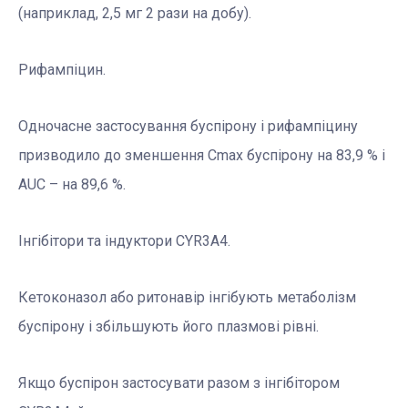
(наприклад, 2,5 мг 2 рази на добу).
Рифампіцин.
Одночасне застосування буспірону і рифампіцину
призводило до зменшення Сmax буспірону на 83,9 % і
АUC – на 89,6 %.
Інгібітори та індуктори CYR3A4.
Кетоконазол або ритонавір інгібують метаболізм
буспірону і збільшують його плазмові рівні.
Якщо буспірон застосувати разом з інгібітором