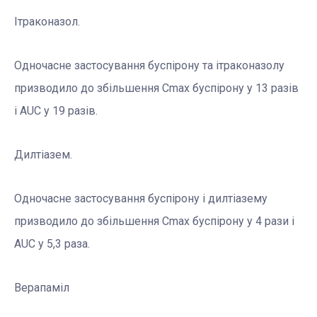
Ітраконазол.
Одночасне застосування буспірону та ітраконазолу
призводило до збільшення Сmax буспірону у 13 разів
і АUC у 19 разів.
Дилтіазем.
Одночасне застосування буспірону і дилтіазему
призводило до збільшення Сmax буспірону у 4 рази і
АUC у 5,3 раза.
Верапаміл