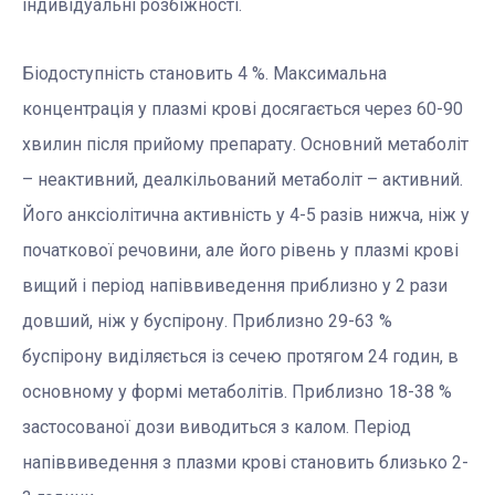
індивідуальні розбіжності.
Біодоступність становить 4 %. Максимальна
концентрація у плазмі крові досягається через 60-90
хвилин після прийому препарату. Основний метаболіт
– неактивний, деалкільований метаболіт – активний.
Його анксіолітична активність у 4-5 разів нижча, ніж у
початкової речовини, але його рівень у плазмі крові
вищий і період напіввиведення приблизно у 2 рази
довший, ніж у буспірону. Приблизно 29-63 %
буспірону виділяється із сечею протягом 24 годин, в
основному у формі метаболітів. Приблизно 18-38 %
застосованої дози виводиться з калом. Період
напіввиведення з плазми крові становить близько 2-