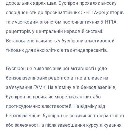
дорсальних ядрах шва. Буспірон проявляє високу
спорідненість до пресинаптичних 5-НТ1А-рецепторів
та є частковим агоністом постсинаптичних 5-НТ1А-
рецепторів у центральній нервовій системі.
Встановлено наявність у буспірону властивостей
типових для анксіолітиків та антидепресантів.
Буспірон не виявляє значної активності щодо
бензодіазепінових рецепторів і не впливає на
зв’язування ГАМК. На відміну від бензодіазепінів,
буспірон не проявляє міорелаксантних або
протисудомних властивостей. На відміну від
бензодіазепінів, буспірон не спричиняє толерантності
або залежності, а після завершення курсу лікування