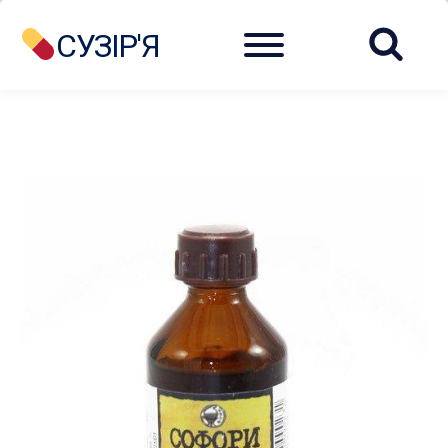
Menu
СУЗІР'Я