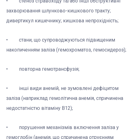
• стеноз стравоходу та/або інші обструктивні
захворювання шлунково-кишкового тракту;
дивертикул кишечнику; кишкова непрохідність;
• стани, що супроводжуються підвищеним
накопиченням заліза (гемохроматоз, гемосидероз);
• повторна гемотрансфузія;
• інші види анемій, не зумовлені дефіцитом
заліза (наприклад гемолітична анемія, спричинена
недостатністю вітаміну В12);
• порушення механізмів включення заліза у
гемоглобін (анемія, що спричинена отруєнням