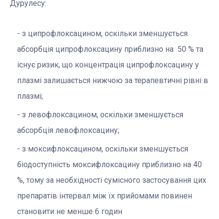
Дурулесу:
з ципрофлоксацином, оскільки зменшується
абсорбція ципрофлоксацину приблизно на 50 % та
існує ризик, що концентрація ципрофлоксацину у
плазмі залишається нижчою за терапевтичні рівні в
плазмі;
з левофлоксацином, оскільки зменшується
абсорбція левофлоксацину;
з моксифлоксацином, оскільки зменшується
біодоступність моксифлоксацину приблизно на 40
%, тому за необхідності сумісного застосування цих
препаратів інтервал між їх прийомами повинен
становити не менше 6 годин