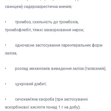
свинцем) сидероахрестична анемія;
• тромбоз, схильність до тромбозів,
тромбофлебіт, тяжкі захворювання нирок;
• одночасне застосування парентеральних форм
заліза;
• розлад механізмів виведення заліза (таласемія);
• цукровий діабет;
• сечокам’яна хвороба (при застосуванні
аскорбінової кислоти понад 1 г на добу);