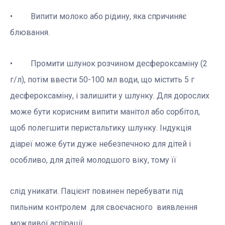
• Випити молоко або рідину, яка спричиняє
блювання.
• Промити шлунок розчином десфероксаміну (2
г/л), потім ввести 50-100 мл води, що містить 5 г
десфероксаміну, і залишити у шлунку. Для дорослих
може бути корисним випити манітол або сорбітол,
щоб полегшити перистальтику шлунку. Індукція
діареї може бути дуже небезпечною для дітей і
особливо, для дітей молодшого віку, тому її
слід уникати. Пацієнт повинен перебувати під
пильним контролем для своєчасного виявлення
можливої аспірації.