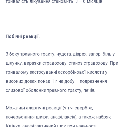
тривалість лікування становить 3 – 6 місяців.
Побічні реакції.
З боку травного тракту: нудота, діарея, запор, біль у
шлунку, виразки стравоходу, стеноз стравоходу. При
тривалому застосуванні аскорбінової кислоти у
високих дозах понад 1 г на добу – подразнення
слизової оболонки травного тракту, печія.
Можливі алергічні реакції (у т.ч. свербіж,
почервоніння шкіри, анафілаксія), а також набряк
Квінке, анафілактичний шок при наявності