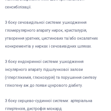
сенсибілізації.
З боку сечовидільної системи: ушкодження
гломерулярного апарату нирок, кристалурія,
утворення уратних, цистинових та/або оксалатних
конкрементів у нирках і сечовивідних шляхах.
З боку ендокринної системи: ушкодження
інсулярного апарату підшлункової залози
(гіперглікемія, глюкозурія) та порушення синтезу
глікогену аж до появи цукрового діабету.
З боку серцево-судинної системи: артеріальна
гіпертензія, дистрофія міокард.