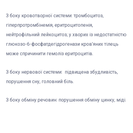
З боку кровотворної системи: тромбоцитоз,
гіперпротромбінемія, еритроцитопенія,
нейтрофільний лейкоцитоз; у хворих із недостатністю
глюкозо-6-фосфатдегідрогенази кров’яних тілець
може спричинити гемоліз еритроцитів.
З боку нервової системи: підвищена збудливість,
порушення сну, головний біль.
З боку обміну речовин: порушення обміну цинку, міді.