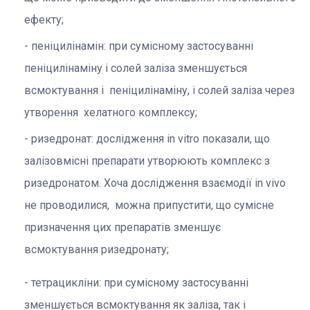
ефекту;
пеніцилінамін: при сумісному застосуванні
пеніцилінаміну і солей заліза зменшується
всмоктування і пеніцилінаміну, і солей заліза через
утворення хелатного комплексу;
ризедронат: дослідження in vitro показали, що
залізовмісні препарати утворюють комплекс з
ризедронатом. Хоча дослідження взаємодії in vivo
не проводилися, можна припустити, що сумісне
призначення цих препаратів зменшує
всмоктування ризедронату;
тетрацикліни: при сумісному застосуванні
зменшується всмоктування як заліза, так і