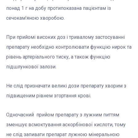
понад 1 г на добу протипоказана пацієнтам із
сечокам’яною хворобою.
При прийомі високих доз і тривалому застосуванні
препарату необхідно контролювати функцію нирок та
рівень артеріального тиску, а також функцію
підшлункової залози.
Не слід призначати великі дози препарату хворим з
підвищеним рівнем згортання крові.
Одночасний прийом препарату з лужним питтям
зменшує всмоктування аскорбінової кислоти, тому
не слід запивати препарат лужною мінеральною