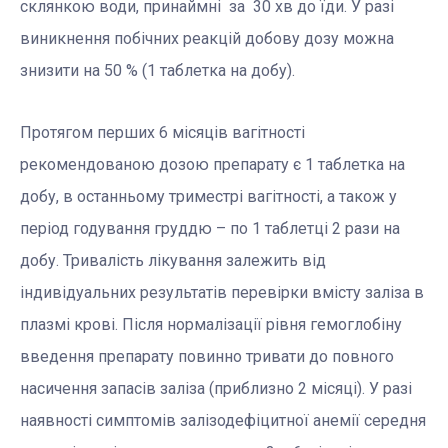
склянкою води, принаймні за 30 хв до їди. У разі
виникнення побічних реакцій добову дозу можна
знизити на 50 % (1 таблетка на добу).
Протягом перших 6 місяців вагітності
рекомендованою дозою препарату є 1 таблетка на
добу, в останньому триместрі вагітності, а також у
період годування груддю – по 1 таблетці 2 рази на
добу. Тривалість лікування залежить від
індивідуальних результатів перевірки вмісту заліза в
плазмі крові. Після нормалізації рівня гемоглобіну
введення препарату повинно тривати до повного
насичення запасів заліза (приблизно 2 місяці). У разі
наявності симптомів залізодефіцитної анемії середня