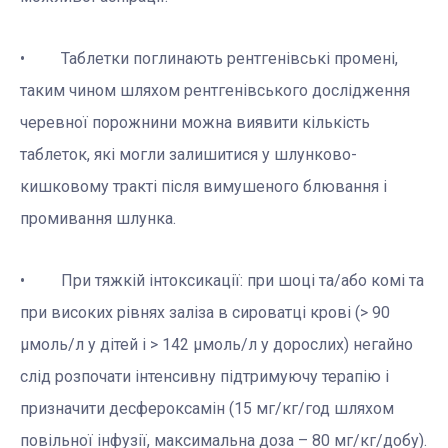
• Таблетки поглинають рентгенівські промені,
таким чином шляхом рентгенівського дослідження
черевної порожнини можна виявити кількість
таблеток, які могли залишитися у шлунково-
кишковому тракті після вимушеного блювання і
промивання шлунка.
• При тяжкій інтоксикації: при шоці та/або комі та
при високих рівнях заліза в сироватці крові (> 90
μмоль/л у дітей і > 142 μмоль/л у дорослих) негайно
слід розпочати інтенсивну підтримуючу терапію і
призначити десфероксамін (15 мг/кг/год шляхом
повільної інфузії, максимальна доза – 80 мг/кг/добу).