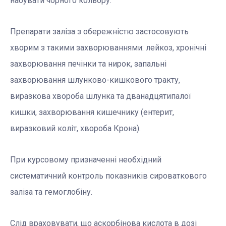
набувати чорного кольору.
Препарати заліза з обережністю застосовують
хворим з такими захворюваннями: лейкоз, хронічні
захворювання печінки та нирок, запальні
захворювання шлунково-кишкового тракту,
виразкова хвороба шлунка та дванадцятипалої
кишки, захворювання кишечнику (ентерит,
виразковий коліт, хвороба Крона).
При курсовому призначенні необхідний
систематичний контроль показників сироваткового
заліза та гемоглобіну.
Слід враховувати, що аскорбінова кислота в дозі