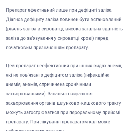
Препарат ефективний лише при дефіциті заліза.
Діагноз дефіциту заліза повинен бути встановлений
(рівень заліза в сироватці, висока загальна здатність
заліза до зв’язування у сироватці крові) перед
початковим призначенням препарату.
Цей препарат неефективний при інших видах анемії,
які не пов’язані з дефіцитом заліза (інфекційна
анемія, анемія, спричинена хронічними
захворюваннями). Запальні і виразкові
захворювання органів шлунково-кишкового тракту
можуть загострюватися при пероральному прийомі
препарату. При лікуванні препаратом кал може