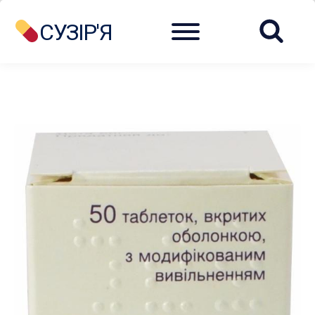
Menu
СУЗІР'Я