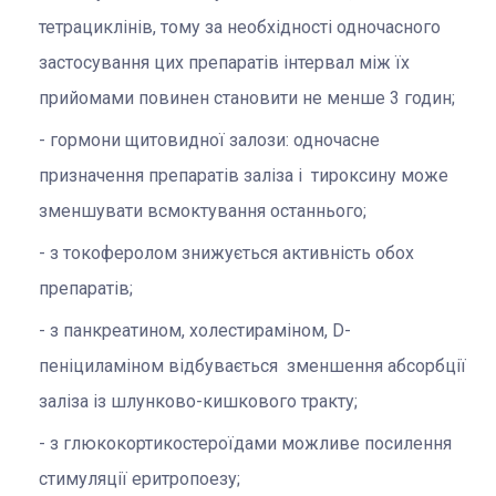
тетрациклінів, тому за необхідності одночасного
застосування цих препаратів інтервал між їх
прийомами повинен становити не менше 3 годин;
гормони щитовидної залози: одночасне
призначення препаратів заліза і тироксину може
зменшувати всмоктування останнього;
з токоферолом знижується активність обох
препаратів;
з панкреатином, холестираміном, D-
пеніциламіном відбувається зменшення абсорбції
заліза із шлунково-кишкового тракту;
з глюкокортикостероїдами можливе посилення
стимуляції еритропоезу;