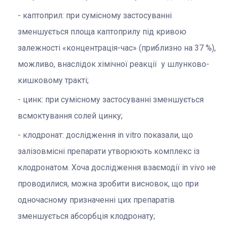
каптоприл: при сумісному застосуванні
зменшується площа каптоприлу під кривою
залежності «концентрація-час» (приблизно на 37 %),
можливо, внаслідок хімічної реакції у шлунково-
кишковому тракті;
цинк: при сумісному застосуванні зменшується
всмоктування солей цинку;
клодронат: дослідження in vitro показали, що
залізовмісні препарати утворюють комплекс із
клодронатом. Хоча дослідження взаємодії in vivo не
проводилися, можна зробити висновок, що при
одночасному призначенні цих препаратів
зменшується абсорбція клодронату;