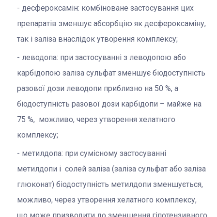
десфероксамін: комбіноване застосування цих
препаратів зменшує абсорбцію як десфероксаміну,
так і заліза внаслідок утворення комплексу;
леводопа: при застосуванні з леводопою або
карбідопою заліза сульфат зменшує біодоступність
разової дози леводопи приблизно на 50 %, а
біодоступність разової дози карбідопи – майже на
75 %, можливо, через утворення хелатного
комплексу;
метилдопа: при сумісному застосуванні
метилдопи і солей заліза (заліза сульфат або заліза
глюконат) біодоступність метилдопи зменшується,
можливо, через утворення хелатного комплексу,
що може призводити до зменшення гіпотензивного