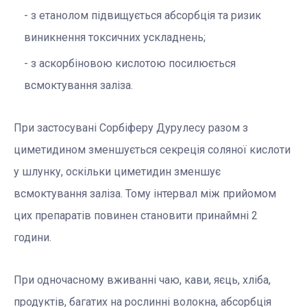
з етанолом підвищується абсорбція та ризик
виникнення токсичних ускладнень;
з аскорбіновою кислотою посилюється
всмоктування заліза.
При застосувані Сорбіферу Дурулесу разом з
циметидином зменшується секреція соляної кислоти
у шлунку, оскільки циметидин зменшує
всмоктування заліза. Тому інтервал між прийомом
цих препаратів повинен становити принаймні 2
години.
При одночасному вживанні чаю, кави, яєць, хліба,
продуктів, багатих на рослинні волокна, абсорбція