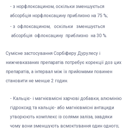
з норфлоксацином, оскільки зменшується
абсорбція норфлоксацину приблизно на 75 %;
з офлоксацином, оскільки зменшується
абсорбція офлоксацину приблизно на 30 %.
Сумісне застосування Сорбіферу Дурулесу і
нижчевказаних препаратів потребує корекції доз цих
препаратів, а інтервал між їх прийомами повинен
становити не менше 2 годин.
Кальціє- і магнієвмісні харчові добавки, алюмінію
гідроксид та кальціє- або магнієвмісні антациди
утворюють комплекс із солями заліза, завдяки
чому вони зменшують всмоктування один одного;