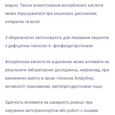
водою. Також всмоктування аскорбінової кислоти
може порушуватися при кишкових дискінезіях,
ентеритах та ахілії.
З обережністю застосовують для лікування пацієнтів
з дефіцитом глюкозо-6- фосфатдегірогенази.
Аскорбінова кислота як відновник може впливати на
результати лабораторних досліджень, наприклад, при
визначенні вмісту в крові глюкози, білірубіну,
активності трансаміназ, лактатдегідрогенази тощо.
Здатність впливати на швидкість реакції при
керуванні автотранспортом або роботі з іншими