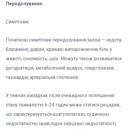
Передозування.
Симптоми.
Початкові симптоми передозування заліза — нудота,
блювання, діарея, криваві випорожнення, біль у
животі, сонливість, шок. Можуть також розвиватися
дегідратація, метаболічний ацидоз, гіперглікемія,
тахікардія, артеріальна гіпотензія.
У тяжких випадках після очевидного поліпшення
стану тривалістю 6-24 годин може статися рецидив,
що характеризується коагулопатією, судинною
недостатністю (внаслідок серцевої недостатності,