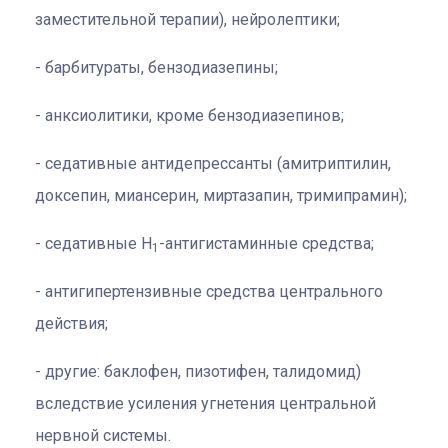
заместительной терапии), нейролептики;
барбитураты, бензодиазепины;
анксиолитики, кроме бензодиазепинов;
седативные антидепрессанты (амитриптилин,
доксепин, миансерин, миртазапин, тримипрамин);
седативные Н
-антигистаминные средства;
1
антигипертензивные средства центрального
действия;
другие: баклофен, пизотифен, талидомид)
вследствие усиления угнетения центральной
нервной системы.