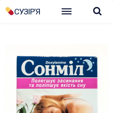
Menu
СУЗІР'Я