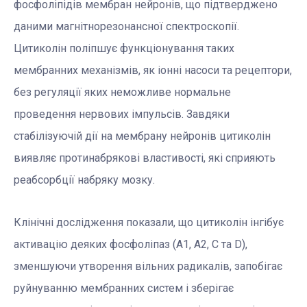
фосфоліпідів мембран нейронів, що підтверджено
даними магнітнорезонансної спектроскопії.
Цитиколін поліпшує функціонування таких
мембранних механізмів, як іонні насоси та рецептори,
без регуляції яких неможливе нормальне
проведення нервових імпульсів. Завдяки
стабілізуючій дії на мембрану нейронів цитиколін
виявляє протинабрякові властивості, які сприяють
реабсорбції набряку мозку.
Клінічні дослідження показали, що цитиколін інгібує
активацію деяких фосфоліпаз (А1, А2, С та D),
зменшуючи утворення вільних радикалів, запобігає
руйнуванню мембранних систем і зберігає