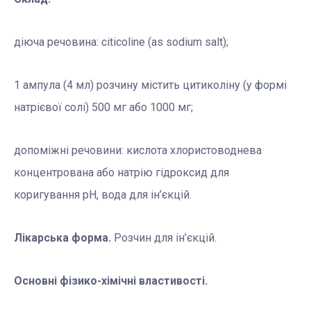
діюча речовина: citicoline (as sodium salt);
1 ампула (4 мл) розчину містить цитиколіну (у формі
натрієвої солі) 500 мг або 1000 мг;
допоміжні речовини: кислота хлористоводнева
концентрована або натрію гідроксид для
коригування рН, вода для ін’єкцій.
Лікарська форма.
Розчин для ін’єкцій.
Основні фізико-хімічні властивості.