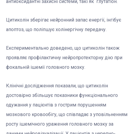
антиоксидантні захисні системи, такі як глутатіон.
Цитиколін зберігає нейронний запас енергії, інгібує
апоптоз, що поліпшує холінергічну передачу.
Експериментально доведено, що цитиколін також
проявляє профілактичну нейропротекторну дію при
фокальній ішемії головного мозку.
Клінічні дослідження показали, що цитиколін
достовірно збільшує показники функціонального
одужання у пацієнтів з гострим порушенням
мозкового кровообігу, що співпадає з уповільненням
росту ішемічного ураження головного мозку за
даними нейровізуалізації. У пацієнтів з черепно-