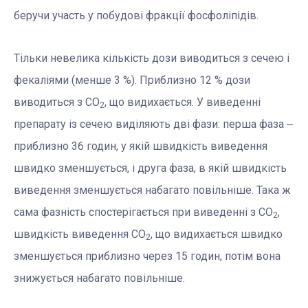
беручи участь у побудові фракції фосфоліпідів.
Тільки невелика кількість дози виводиться з сечею і
фекаліями (менше 3 %). Приблизно 12 % дози
виводиться з СО
, що видихається. У виведенні
2
препарату із сечею виділяють дві фази: перша фаза ‒
приблизно 36 годин, у якій швидкість виведення
швидко зменшується, і друга фаза, в якій швидкість
виведення зменшується набагато повільніше. Така ж
сама фазність спостерігається при виведенні з СО
,
2
швидкість виведення СО
, що видихається швидко
2
зменшується приблизно через 15 годин, потім вона
знижується набагато повільніше.