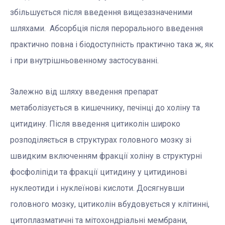
збільшується після введення вищезазначеними
шляхами. Абсорбція після перорального введення
практично повна і біодоступність практично така ж, як
і при внутрішньовенному застосуванні.
Залежно від шляху введення препарат
метаболізується в кишечнику, печінці до холіну та
цитидину. Після введення цитиколін широко
розподіляється в структурах головного мозку зі
швидким включенням фракції холіну в структурні
фосфоліпіди та фракції цитидину у цитидинові
нуклеотиди і нуклеїнові кислоти. Досягнувши
головного мозку, цитиколін вбудовується у клітинні,
цитоплазматичні та мітохондріальні мембрани,