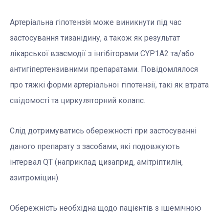
Артеріальна гіпотензія може виникнути під час
застосування тизанідину, а також як результат
лікарської взаємодії з інгібіторами CYP1A2 та/або
антигіпертензивними препаратами. Повідомлялося
про тяжкі форми артеріальної гіпотензії, такі як втрата
свідомості та циркуляторний колапс.
Слід дотримуватись обережності при застосуванні
даного препарату з засобами, які подовжують
інтервал QT (наприклад цизаприд, амітріптилін,
азитроміцин).
Обережність необхідна щодо пацієнтів з ішемічною