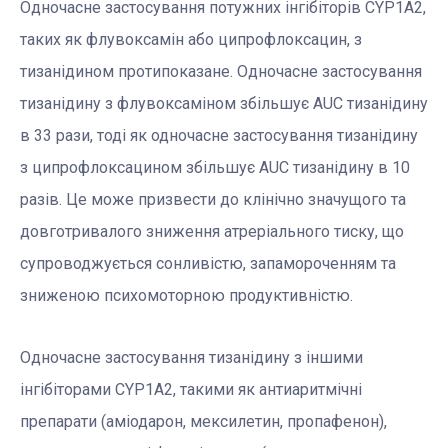
Одночасне застосування потужних інгібіторів CYP1A2,
таких як флувоксамін або ципрофлоксацин, з
тизанідином протипоказане. Одночасне застосування
тизанідину з флувоксаміном збільшує AUC тизанідину
в 33 рази, тоді як одночасне застосування тизанідину
з ципрофлоксацином збільшує AUC тизанідину в 10
разів. Це може призвести до клінічно значущого та
довготривалого зниження атреріального тиску, що
супроводжується сонливістю, запамороченням та
зниженою психомоторною продуктивністю.
Одночасне застосування тизанідину з іншими
інгібіторами CYP1A2, такими як антиаритмічні
препарати (аміодарон, мексилетин, пропафенон),