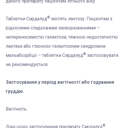
даного препарату пацієнтам літнього віку.
®
Таблетки Сирдалуд
містять лактозу. Пацієнтам з
рідкісними спадковими захворюваннями –
непереносимістю галактози, тяжкою недостатністю
лактази або глюкозо-галактозним синдромом
®
мальабсорбції – таблетки Сирдалуд
застосовувати
не рекомендується.
Застосування у період вагітності або годування
груддю.
Вагітність.
®
Дані щодо застосування препарату Сирдалуд