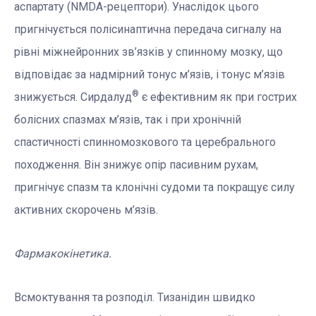
аспартату (NMDA-рецептори). Унаслідок цього
пригнічується полісинаптична передача сигналу на
рівні міжнейронних зв’язків у спинному мозку, що
відповідає за надмірний тонус м’язів, і тонус м’язів
®
знижується. Сирдалуд
є ефективним як при гострих
болісних спазмах м’язів, так і при хронічній
спастичності спинномозкового та церебрального
походження. Він знижує опір пасивним рухам,
пригнічує спазм та клонічні судоми та покращує силу
активних скорочень м’язів.
Фармакокінетика.
Всмоктування та розподіл. Тизанідин швидко