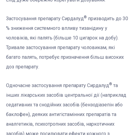
®
Застосування препарату Сирдалуд
призводить до 30
% зниження системного впливу тизанідину у
чоловіків, які палять (більше 10 цигарок на добу).
Тривале застосування препарату чоловикам, які
багато палять, потребує призначення більш високих
доз препарату.
®
Одночасне застосування препарату Сирдалуд
та
інших лікарських засобів центральної дії (наприклад
седативних та снодійних засобів (бензодіазепін або
баклофен), деяких антигістамінних препаратів та
аналгетиків, психотропних засобів, наркотичних
засобів) може посилювати ефекти кожного з