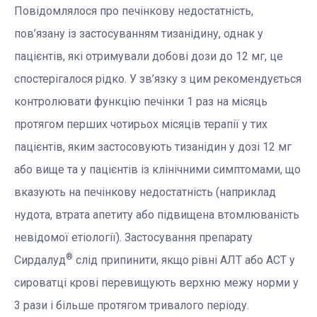
Повідомлялося про печінкову недостатність,
пов’язану із застосуванням тизанідину, однак у
пацієнтів, які отримували добові дози до 12 мг, це
спостерігалося рідко. У зв’язку з цим рекомендується
контролювати функцію печінки 1 раз на місяць
протягом перших чотирьох місяців терапії у тих
пацієнтів, яким застосовують тизанідин у дозі 12 мг
або вище та у пацієнтів із клінічними симптомами, що
вказують на печінкову недостатність (наприклад
нудота, втрата апетиту або підвищена втомлюваність
невідомої етіології). Застосування препарату
®
Сирдалуд
слід припинити, якщо рівні АЛТ або ACT у
сироватці крові перевищують верхню межу норми у
3 рази і більше протягом тривалого періоду.