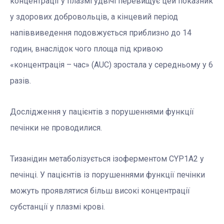
концентрації у плазмі удвічі перевищує цей показник
у здорових добровольців, а кінцевий період
напіввиведення подовжується приблизно до 14
годин, внаслідок чого площа під кривою
«концентрація – час» (АUС) зростала у середньому у 6
разів.
Дослідження у пацієнтів з порушеннями функції
печінки не проводилися.
Тизанідин метаболізується ізоферментом CYP1A2 у
печінці. У пацієнтів із порушеннями функції печінки
можуть проявлятися більш високі концентрації
субстанції у плазмі крові.