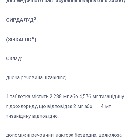
для медичного застосування лікарського засобу
®
СИРДАЛУД
®
(SIRDALUD
)
Склад:
діюча речовина: tizanidine;
1 таблетка містить 2,288 мг або 4,576 мг тизанідину
гідрохлориду, що відповідає 2 мг або 4 мг
тизанідину відповідно;
допоміжні речовини: лактоза безводна, целюлоза