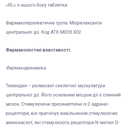
«RL» з іншого боку таблетки.
Фармакотерапевтична група. Міорелаксанти
центральної дії. Код АТХ M03B X02.
Фармакологічні властивості.
Фармакодинаміка.
Тизанідин – релаксант скелетної мускулатури
центральної дії. Його основним місцем дії є спинний
мозок. Стимулюючи пресинаптичні α-2-адрено-
рецептори, він пригнічує вивільнення стімулюючих
амінокислот, які стимулюють рецептори N-метил-D-