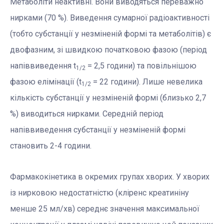
Метаболіти неактивні. Вони виводяться переважно
нирками (70 %). Виведення сумарної радіоактивності
(тобто субстанції у незміненій формі та метаболітів) є
двофазним, зі швидкою початковою фазою (період
напіввиведення t
= 2,5 години) та повільнішою
1/2
фазою елімінації (t
= 22 години). Лише невелика
1/2
кількість субстанції у незміненій формі (близько 2,7
%) виводиться нирками. Середній період
напіввиведення субстанції у незміненій формі
становить 2-4 години.
Фармакокінетика в окремих групах хворих. У хворих
із нирковою недостатністю (кліренс креатиніну
менше 25 мл/хв) середнє значення максимальної