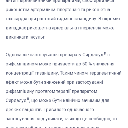
антигіпертензивними препаратами, спостерігалися
рикошетна артеріальна гіпертензія та рикошетна
тахікардія при раптовій відміні тизанідину. В окремих
випадках рикошетна артеріальна гіпертензія може
викликати інсульт.
®
Одночасне застосування препарату Сирдалуд
з
рифампіцином може призвести до 50 % зниження
концентрації тизанідину. Таким чином, терапевтичний
ефект може бути знижений при застосуванні
рифампіцину протягом терапії препаратом
®
Сирдалуд
, що може бути клінічно зачимим для
деяких пацієнтів. Тривалого одночасного
застосування слід уникати, та якщо це необхідно, то
слід дуже обережно корегувати дозування.