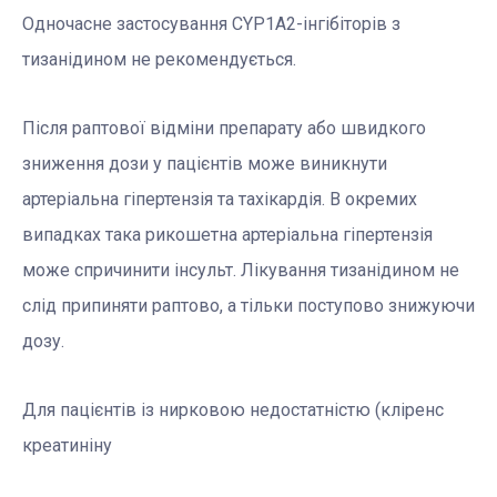
Одночасне застосування CYP1A2-інгібіторів з
тизанідином не рекомендується.
Після раптової відміни препарату або швидкого
зниження дози у пацієнтів може виникнути
артеріальна гіпертензія та тахікардія. В окремих
випадках така рикошетна артеріальна гіпертензія
може спричинити інсульт. Лікування тизанідином не
слід припиняти раптово, а тільки поступово знижуючи
дозу.
Для пацієнтів із нирковою недостатністю (кліренс
креатиніну