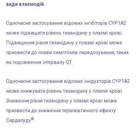
види взаємодій.
Одночасне застосування відомих інгібіторів CYP1A2
може підвищити рівень тизанідину у плазмі крові.
Підвищення рівня тизанідину у плазмі крові може
призвести до появи симптомів передозування, таких
як подовження інтервалу QT.
Одночасне застосування відомих інндукторів CYP1A2
може знижувати рівень тизанідину у плазмі крові.
Зниження рівня тизанідину у плазмі крові може
призвести до зниження терапевтичного ефекту
®
Сирдалуду
.