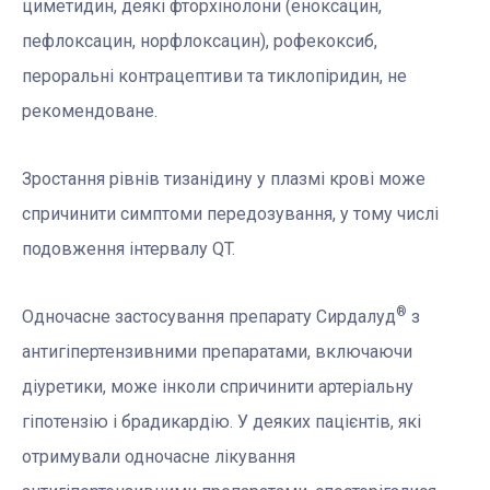
циметидин, деякі фторхінолони (еноксацин,
пефлоксацин, норфлоксацин), рофекоксиб,
пероральні контрацептиви та тиклопіридин, не
рекомендоване.
Зростання рівнів тизанідину у плазмі крові може
спричинити симптоми передозування, у тому числі
подовження інтервалу QT.
®
Одночасне застосування препарату Сирдалуд
з
антигіпертензивними препаратами, включаючи
діуретики, може інколи спричинити артеріальну
гіпотензію і брадикардію. У деяких пацієнтів, які
отримували одночасне лікування