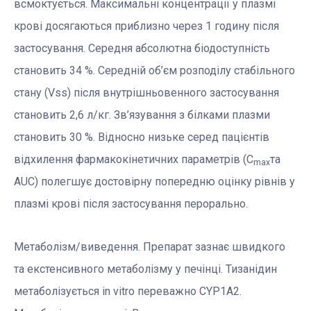
всмоктується. Максимальні концентрації у плазмі
крові досягаються приблизно через 1 годину після
застосування. Середня абсолютна біодоступність
становить 34 %. Середній об’єм розподілу стабільного
стану (Vss) після внутрішньовенного застосування
становить 2,6 л/кг. Зв’язування з білками плазми
становить 30 %. Відносно низьке серед пацієнтів
відхилення фармакокінетичних параметрів (С
та
max
AUC) полегшує достовірну попередню оцінку рівнів у
плазмі крові після застосування перорально.
Метаболізм/виведення. Препарат зазнає швидкого
та екстенсивного метаболізму у печінці. Тизанідин
метаболізується in vitro переважно CYP1A2.