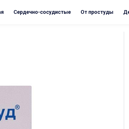
ая
Сердечно-сосудистые
От простуды
Д