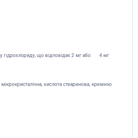
ину гідрохлориду, що відповідає 2 мг або 4 мг
 мікрокристалічна, кислота стеаринова, кремнію