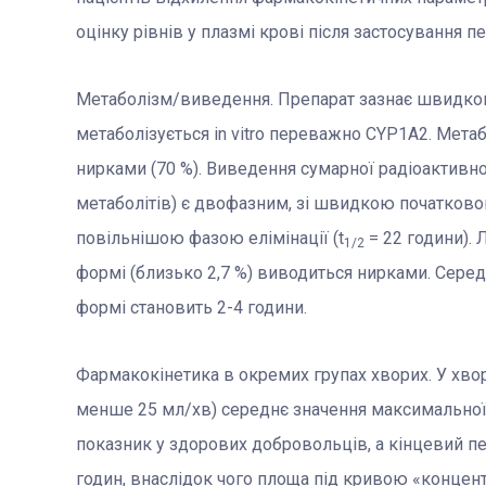
оцінку рівнів у плазмі крові після застосування п
Метаболізм/виведення. Препарат зазнає швидкого
метаболізується in vitro переважно CYP1A2. Мета
нирками (70 %). Виведення сумарної радіоактивнос
метаболітів) є двофазним, зі швидкою початково
повільнішою фазою елімінації (t
= 22 години). 
1/2
формі (близько 2,7 %) виводиться нирками. Серед
формі становить 2-4 години.
Фармакокінетика в окремих групах хворих. У хвор
менше 25 мл/хв) середнє значення максимальної 
показник у здорових добровольців, а кінцевий п
годин, внаслідок чого площа під кривою «концентр