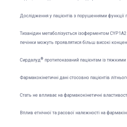
Дослідження у пацієнтів з порушеннями функції 
Тизанідин метаболізується ізоферментом CYP1A2 у
печінки можуть проявлятися більш високі концентр
®
Сирдалуд
протипоказаний пацієнтам із тяжкими
Фармакокінетичні дані стосовно пацієнтів літньог
Стать не впливає на фармакокінетичні властивості
Вплив етнічної та расової належності на фармакін