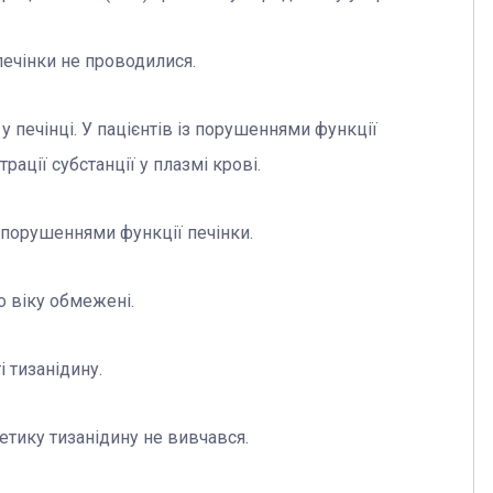
печінки не проводилися.
 печінці. У пацієнтів із порушеннями функції
ації субстанції у плазмі крові.
 порушеннями функції печінки.
о віку обмежені.
 тизанідину.
етику тизанідину не вивчався.