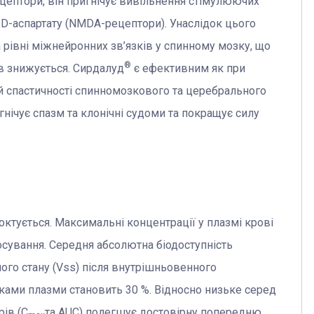
цептори, він пригнічує вивільнення стімулюючих
D-аспартату (NMDA-рецептори). Унаслідок цього
а рівні міжнейронних зв’язків у спинному мозку, що
®
зів знижується. Сирдалуд
є ефективним як при
чній спастичності спинномозкового та церебрального
нічує спазм та клонічні судоми та покращує силу
ктується. Максимальні концентрації у плазмі крові
осування. Середня абсолютна біодоступність
ного стану (Vss) після внутрішньовенного
ілками плазми становить 30 %. Відносно низьке серед
ів (С
та AUC) полегшує достовірну попередню