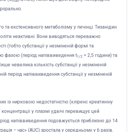
max
ерорально.
 та екстенсивного метаболізму у печінці. Тизанідин
боліти неактивні. Вони виводяться переважно
ті (тобто субстанції у незміненій формі та
ю фазою (період напіввиведення t
= 2,5 години) та
1/2
Лише невелика кількість субстанції у незміненій
ній період напіввиведення субстанції у незміненій
их із нирковою недостатністю (кліренс креатиніну
концентрації у плазмі удвічі перевищує цей
еріод напіввиведення подовжується приблизно до 14
ація – час» (АUС) зростала у середньому у 6 разів.