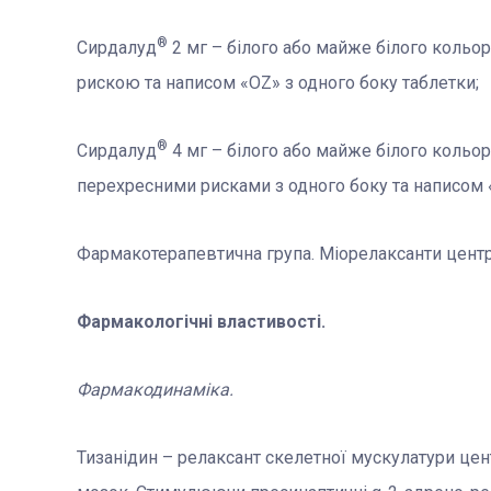
®
Сирдалуд
2 мг – білого або майже білого кольор
рискою та написом «OZ» з одного боку таблетки;
®
Сирдалуд
4 мг – білого або майже білого кольор
перехресними рисками з одного боку та написом «
Фармакотерапевтична група. Міорелаксанти центра
Фармакологічні властивості.
Фармакодинаміка.
Тизанідин – релаксант скелетної мускулатури цент