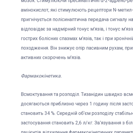
мозок. Стимулюючи пресинаптичні α-2-адрено-ре
амінокислот, які стимулюють рецептори N-метил-
пригнічується полісинаптична передача сигналу н
відповідає за надмірний тонус м’язів, і тонус м’я
гострих болісних спазмах м’язів, так і при хроні
походження. Він знижує опір пасивним рухам, приг
активних скорочень м’язів.
Фармакокінетика.
Всмоктування та розподіл. Тизанідин швидко всмо
досягаються приблизно через 1 годину після заст
становить 34 %. Середній об’єм розподілу стабіль
застосування становить 2,6 л/кг. Зв’язування з б
пацієнтів відхилення фармакокінетичних параметр