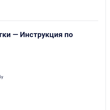
тки
— Инструкция по
бу