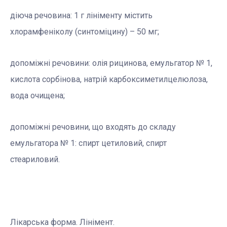
діюча речовина: 1 г лініменту містить
хлорамфеніколу (синтоміцину) – 50 мг;
допомiжнi речовини: олія рицинова, емульгатор № 1,
кислота сорбінова, натрій карбоксиметилцелюлоза,
вода очищена;
допоміжні речовини, що входять до складу
емульгатора № 1: спирт цетиловий, спирт
стеариловий.
Лікарська форма. Лінімент.