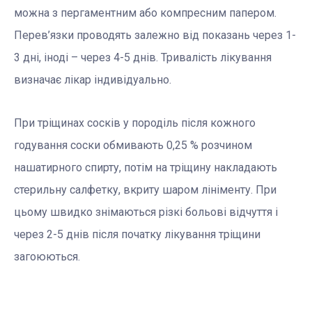
можна з пергаментним або компресним папером.
Перев’язки проводять залежно вiд показань через 1-
3 днi, iнодi – через 4-5 днiв. Тривалість лікування
визначає лікар індивідуально.
При трiщинах соскiв у породіль пiсля кожного
годування соски обмивають 0,25 % розчином
нашатирного спирту, потім на трiщину накладають
стерильну салфетку, вкриту шаром лiнiменту. При
цьому швидко знiмаються рiзкi больовi вiдчуття i
через 2-5 днiв пiсля початку лiкування трiщини
загоюються.