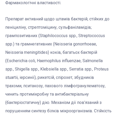
Фармакологічні властивості.
Препарат активний щодо штамів бактерiй, стiйких до
пенiцилiну, стрептомiцину, сульфанiламiдiв;
грампозитивних (Staphilococcus spp., Streptococcus
spp.) та грамнегативних (Neisseria gonorrhoeae,
Neisseria meningitides) коків, багатьох бактерій
(Escherichia coli, Haemophilus influenzae, Salmonella
spp., Shigella spp., Klebsiella spp., Serratia spp., Proteus
stuartii, іерсинії), рикетсiй, спiрохет, збудникiв
трахоми, пситакозу, пахового лiмфогранулематозу,
чинить протимікробну та антибактеріальну
(бактеріостатичну) дію. Механізм дії пов’язаний з
порушенням синтезу білків мікроорганізмів. Стійкість