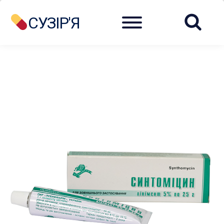
Menu
СУЗІР'Я