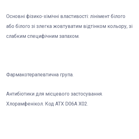
Основні фізико-хімічні властивості: лінімент білого
або білого зі злегка жовтуватим відтінком кольору, зі
слабким специфічним запахом.
Фармакотерапевтична група.
Aнтибiотики для мiсцевого застосування.
Хлорамфенікол. Код АТХ D06A X02.