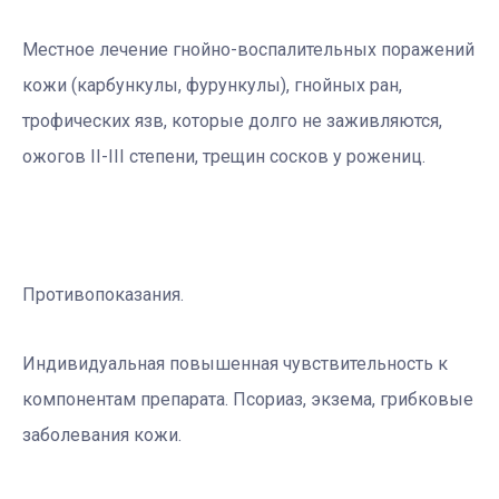
Местное лечение гнойно-воспалительных поражений
кожи (карбункулы, фурункулы), гнойных ран,
трофических язв, которые долго не заживляются,
ожогов II-III степени, трещин сосков у рожениц.
Противопоказания.
Индивидуальная повышенная чувствительность к
компонентам препарата. Псориаз, экзема, грибковые
заболевания кожи.