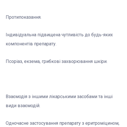
Протипоказання.
Iндивiдуальна пiдвищена чутливiсть до будь-яких
компонентiв препарату.
Псоріаз, екзема, грибкові захворювання шкіри.
Взаємодія з іншими лікарськими засобами та інші
види взаємодій.
Одночасне застосування препарату з еритроміцином,