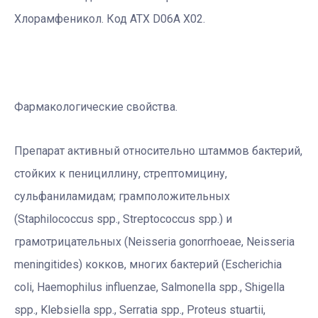
Хлорамфеникол. Код АТХ D06A X02.
Фармакологические свойства.
Препарат активный относительно штаммов бактерий,
стойких к пенициллину, стрептомицину,
сульфаниламидам; грамположительных
(Staphilococcus spp., Streptococcus spp.) и
грамотрицательных (Neisseria gonorrhoeae, Neisseria
meningitides) кокков, многих бактерий (Escherichia
coli, Haemophilus influenzae, Salmonella spp., Shigella
spp., Klebsiella spp., Serratia spp., Proteus stuartii,