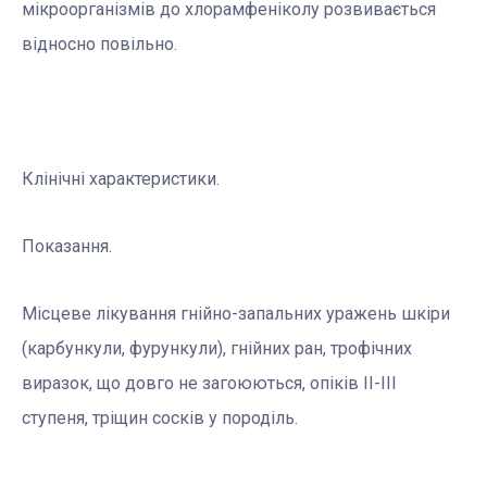
мікроорганізмів до хлорамфеніколу розвивається
відносно повільно.
Клінічні характеристики.
Показання.
Місцеве лікування гнiйно-запальних уражень шкiри
(карбункули, фурункули), гнiйних ран, трофічних
виразок, що довго не загоюються, опiкiв II-III
ступеня, трiщин соскiв у породіль.