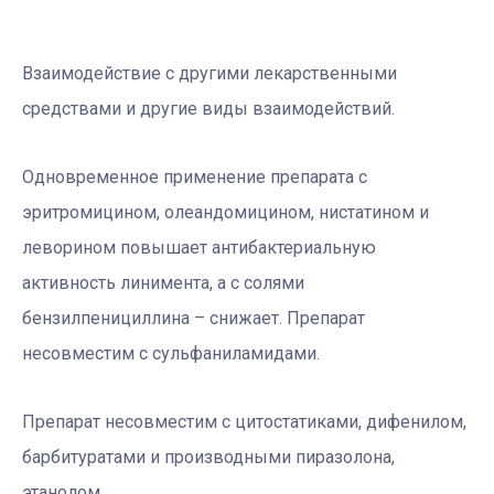
Взаимодействие с другими лекарственными
средствами и другие виды взаимодействий.
Одновременное применение препарата с
эритромицином, олеандомицином, нистатином и
леворином повышает антибактериальную
активность линимента, а с солями
бензилпенициллина – снижает. Препарат
несовместим с сульфаниламидами.
Препарат несовместим с цитостатиками, дифенилом,
барбитуратами и производными пиразолона,
этанолом.