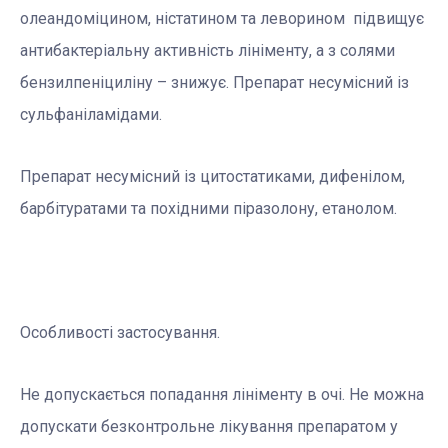
олеандоміцином, ністатином та леворином підвищує
антибактеріальну активність лініменту, а з солями
бензилпеніциліну – знижує. Препарат несумісний із
сульфаніламідами.
Препарат несумісний із цитостатиками, дифенілом,
барбітуратами та похідними піразолону, етанолом.
Особливості застосування.
Не допускається попадання лініменту в очі. Не можна
допускати безконтрольне лікування препаратом у