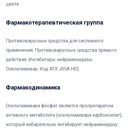
цвета
Фармакотерапевтичеcкая группа
Противовирусные средства для системного
применения. Противовирусные средства прямого
действия. Ингибиторы нейраминидазы.
Озельтамивир. Код АТХ J05A H02.
Фармакодинамика
Осельтамивира фосфат является пропрепаратом
активного метаболита (осельтамивира карбоксилат),
который избирательно ингибирует нейраминидазу