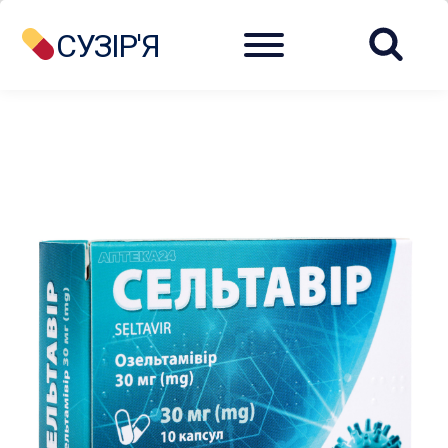
Menu
СУЗІР'Я