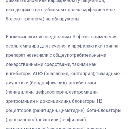
римантадином или варфарином (у пациентов,
находящихся на стабильных дозах варфарина и не
болеют гриппом ) не обнаружены.
В клинических исследованиях III фазы применения
осельтамивира для лечения и профилактики гриппа
препарат назначали с общеупотребительными
лекарственными средствами, такими как
ингибиторы АПФ (эналаприл, каптоприл), тиазидные
диуретики (бендрофлуазид), антибиотики
(пенициллин, цефалоспорин, азитромицин,
эритромицин и доксициклин), блокаторы Н2
рецепторов (ранитидин, циметидин), бета-блокаторы
(пропранолол), ксантини (теофиллин),
симпатомиметики (псевдоэфедрин), опиоиды